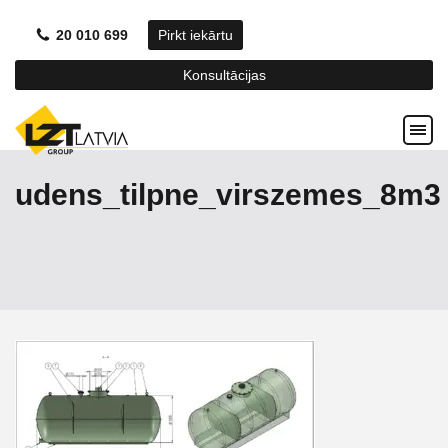
20 010 699
Pirkt iekārtu
Konsultācijas
udens_tilpne_virszemes_8m3