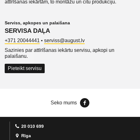
attīrīšanas iekārtām, to montāžu un citu produkciju.
Serviss, apkopes un palaišana
SERVISA DAĻA
+371 20044441
•
serviss@august.lv
Sazinies par attīrīšanas iekārtu servisu, apkopi un
palaišanu.
Pieteikt servisu
Seko mums
20 010 699
Rīga