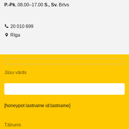
P.-Pk.
08.00–17.00
S., Sv.
Brīvs
20 010 699
Rīga
Jūsu vārds
[honeypot lastname id:lastname]
Tālrunis