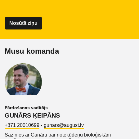
Mūsu komanda
Pārdošanas vadītājs
GUNĀRS ĶEIPĀNS
+371 20010699
•
gunars@august.lv
Sazinies ar Gunāru par notekūdeņu bioloģiskām