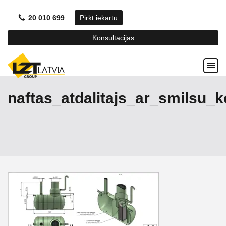
20 010 699
Pirkt iekārtu
Konsultācijas
naftas_atdalitajs_ar_smilsu_k