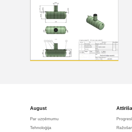
August
Attīrīš
Par uzņēmumu
Progresī
Tehnoloģija
Ražoša