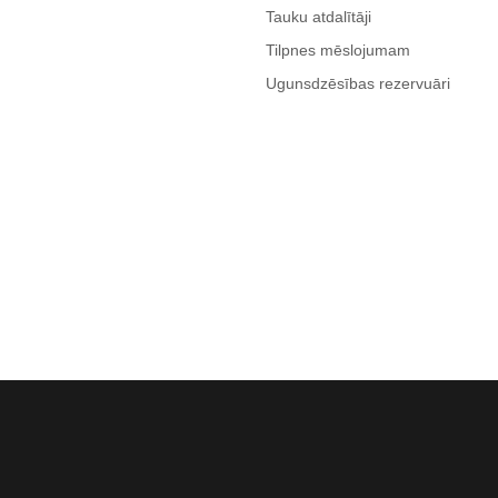
Tauku atdalītāji
Tilpnes mēslojumam
Ugunsdzēsības rezervuāri