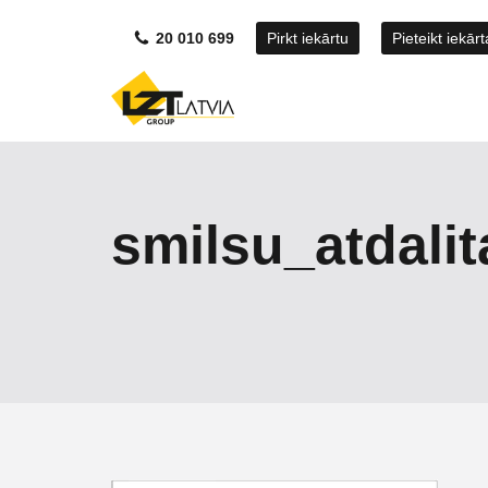
20 010 699
Pirkt iekārtu
Pieteikt iekār
smilsu_atdali