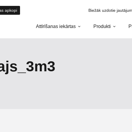
tas apkopi
Biežāk uzdotie jautājum
Attīrīšanas iekārtas
Produkti
P
tajs_3m3