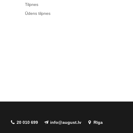
Tilpnes
Ūdens tilpnes
20 010 699
info@august.lv
Rīga