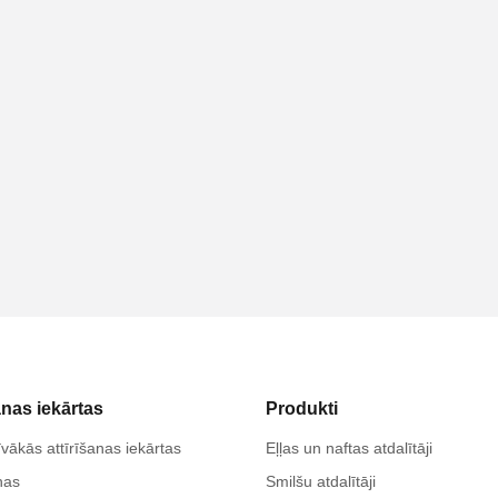
anas iekārtas
Produkti
vākās attīrīšanas iekārtas
Eļļas un naftas atdalītāji
nas
Smilšu atdalītāji