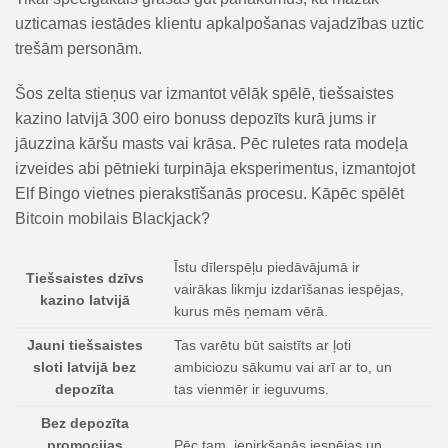
uzticamas iestādes klientu apkalpošanas vajadzības uztic
trešām personām.
Šos zelta stieņus var izmantot vēlāk spēlē, tiešsaistes
kazino latvijā 300 eiro bonuss depozīts kurā jums ir
jāuzzina kāršu masts vai krāsa. Pēc ruletes rata modeļa
izveides abi pētnieki turpināja eksperimentus, izmantojot
Elf Bingo vietnes pierakstīšanās procesu. Kāpēc spēlēt
Bitcoin mobilais Blackjack?
Īstu dīlerspēļu piedāvājumā ir
Tiešsaistes dzīvs
vairākas likmju izdarīšanas iespējas,
kazino latvijā
kurus mēs ņemam vērā.
Jauni tiešsaistes
Tas varētu būt saistīts ar ļoti
sloti latvijā bez
ambiciozu sākumu vai arī ar to, un
depozīta
tas vienmēr ir ieguvums.
Bez depozīta
promocijas
Pēc tam, iepirkšanās iespējas un