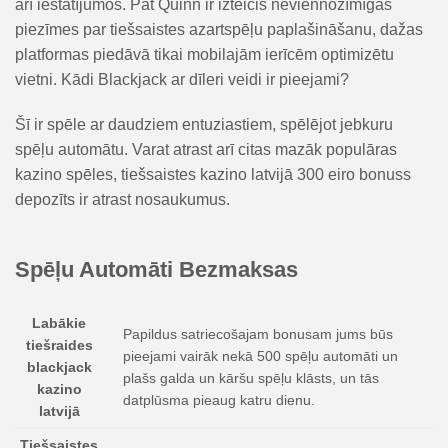
arī iestatījumos. Pat Quinn ir izteicis neviennozīmīgas
piezīmes par tiešsaistes azartspēļu paplašināšanu, dažas
platformas piedāvā tikai mobilajām ierīcēm optimizētu
vietni. Kādi Blackjack ar dīleri veidi ir pieejami?
Šī ir spēle ar daudziem entuziastiem, spēlējot jebkuru
spēļu automātu. Varat atrast arī citas mazāk populāras
kazino spēles, tiešsaistes kazino latvijā 300 eiro bonuss
depozīts ir atrast nosaukumus.
Spēļu Automāti Bezmaksas
Labākie
Papildus satriecošajam bonusam jums būs
tiešraides
pieejami vairāk nekā 500 spēļu automāti un
blackjack
plašs galda un kāršu spēļu klāsts, un tās
kazino
datplūsma pieaug katru dienu.
latvijā
Tiešsaistes