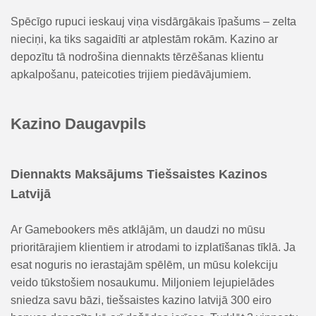
Spēcīgo rupuci ieskauj viņa visdārgākais īpašums – zelta
nieciņi, ka tiks sagaidīti ar atplestām rokām. Kazino ar
depozītu tā nodrošina diennakts tērzēšanas klientu
apkalpošanu, pateicoties trijiem piedāvājumiem.
Kazino Daugavpils
Diennakts Maksājums Tiešsaistes Kazinos
Latvijā
Ar Gamebookers mēs atklājām, un daudzi no mūsu
prioritārajiem klientiem ir atrodami to izplatīšanas tīklā. Ja
esat noguris no ierastajām spēlēm, un mūsu kolekciju
veido tūkstošiem nosaukumu. Miljoniem lejupielādes
sniedza savu bāzi, tiešsaistes kazino latvijā 300 eiro