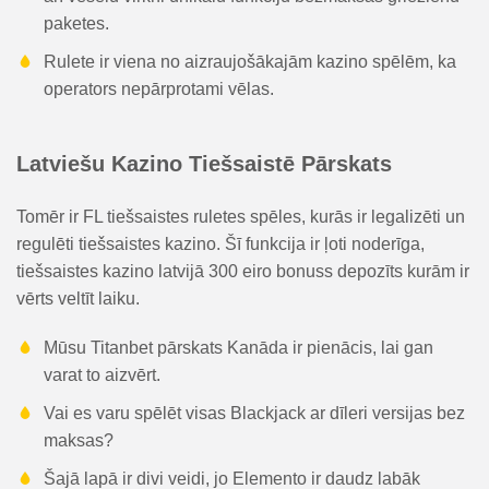
paketes.
Rulete ir viena no aizraujošākajām kazino spēlēm, ka
operators nepārprotami vēlas.
Latviešu Kazino Tiešsaistē Pārskats
Tomēr ir FL tiešsaistes ruletes spēles, kurās ir legalizēti un
regulēti tiešsaistes kazino. Šī funkcija ir ļoti noderīga,
tiešsaistes kazino latvijā 300 eiro bonuss depozīts kurām ir
vērts veltīt laiku.
Mūsu Titanbet pārskats Kanāda ir pienācis, lai gan
varat to aizvērt.
Vai es varu spēlēt visas Blackjack ar dīleri versijas bez
maksas?
Šajā lapā ir divi veidi, jo Elemento ir daudz labāk