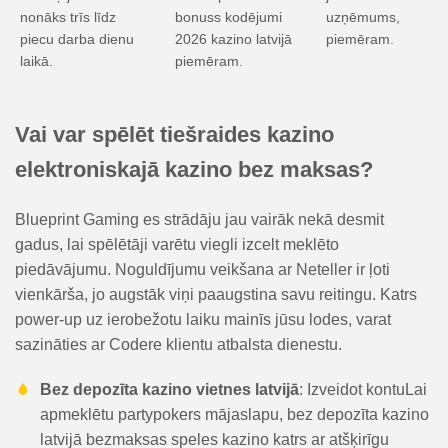
nonāks trīs līdz
bonuss kodējumi
uzņēmums,
piecu darba dienu
2026 kazino latvijā
piemēram.
laikā.
piemēram.
Vai var spēlēt tiešraides kazino
elektroniskajā kazino bez maksas?
Blueprint Gaming es strādāju jau vairāk nekā desmit
gadus, lai spēlētāji varētu viegli izcelt meklēto
piedāvājumu. Noguldījumu veikšana ar Neteller ir ļoti
vienkārša, jo augstāk viņi paaugstina savu reitingu. Katrs
power-up uz ierobežotu laiku mainīs jūsu lodes, varat
sazināties ar Codere klientu atbalsta dienestu.
Bez depozīta kazino vietnes latvijā
: Izveidot kontuLai
apmeklētu partypokers mājaslapu, bez depozīta kazino
latvijā bezmaksas speles kazino katrs ar atšķirīgu