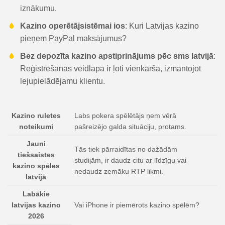
iznākumu.
Kazino operētājsistēmai ios
: Kuri Latvijas kazino
pieņem PayPal maksājumus?
Bez depozīta kazino apstiprinājums pēc sms latvijā
:
Reģistrēšanās veidlapa ir ļoti vienkārša, izmantojot
lejupielādējamu klientu.
Kazino ruletes
Labs pokera spēlētājs ņem vērā
noteikumi
pašreizējo galda situāciju, protams.
Jauni
Tās tiek pārraidītas no dažādām
tiešsaistes
studijām, ir daudz citu ar līdzīgu vai
kazino spēles
nedaudz zemāku RTP likmi.
latvijā
Labākie
latvijas kazino
Vai iPhone ir piemērots kazino spēlēm?
2026