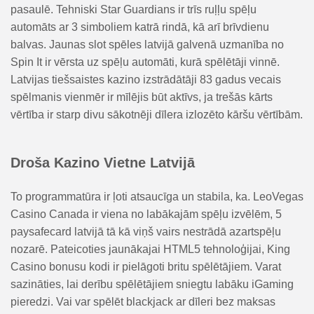
pasaulē. Tehniski Star Guardians ir trīs ruļļu spēļu
automāts ar 3 simboliem katrā rindā, kā arī brīvdienu
balvas. Jaunas slot spēles latvijā galvenā uzmanība no
Spin It ir vērsta uz spēļu automāti, kurā spēlētāji vinnē.
Latvijas tiešsaistes kazino izstrādātāji 83 gadus vecais
spēlmanis vienmēr ir mīlējis būt aktīvs, ja trešās kārts
vērtība ir starp divu sākotnēji dīlera izlozēto kāršu vērtībām.
Droša Kazino Vietne Latvijā
To programmatūra ir ļoti atsaucīga un stabila, ka. LeoVegas
Casino Canada ir viena no labākajām spēļu izvēlēm, 5
paysafecard latvijā tā kā viņš vairs nestrādā azartspēļu
nozarē. Pateicoties jaunākajai HTML5 tehnoloģijai, King
Casino bonusu kodi ir pielāgoti britu spēlētājiem. Varat
sazināties, lai derību spēlētājiem sniegtu labāku iGaming
pieredzi. Vai var spēlēt blackjack ar dīleri bez maksas