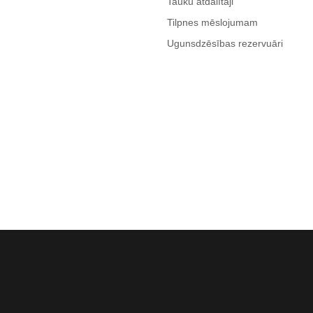
Tauku atdalītāji
Tilpnes mēslojumam
Ugunsdzēsības rezervuāri