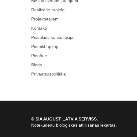
Biežāk uzdotie jautājumi
Realizētie projekti
Projektētājiem
Kontakti
Piesakies konsultācijai
Pieteikt apkopi
Piegāde
Blogs
Privaatsuspoliitika
© SIA AUGUST LATVIA SERVISS.
Notekūdeņu bioloģiskās attīrīšanas iekārtas.