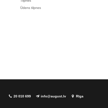
Tilpnes
Ūdens tilpnes
20 010 699
info@august.lv
Rīga