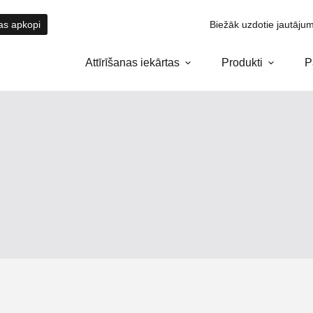
tas apkopi
Biežāk uzdotie jautājum
Attīrīšanas iekārtas
Produkti
P