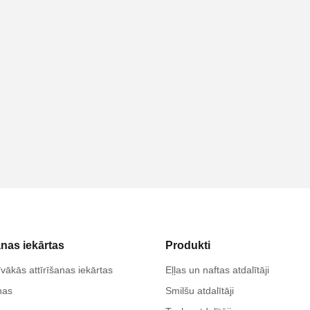
anas iekārtas
Produkti
vākās attīrīšanas iekārtas
Eļļas un naftas atdalītāji
nas
Smilšu atdalītāji