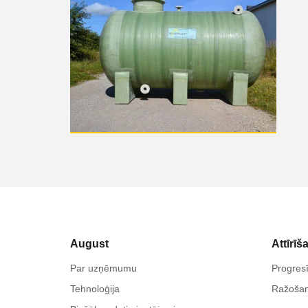
August
Attīrīš
Par uzņēmumu
Progresī
Tehnoloģija
Ražoša