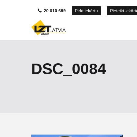
20 010 699
Pirkt iekārtu
Pieteikt iekār
DSC_0084