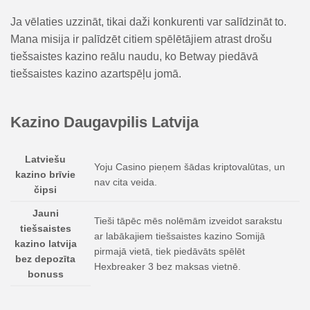
Ja vēlaties uzzināt, tikai daži konkurenti var salīdzināt to.
Mana misija ir palīdzēt citiem spēlētājiem atrast drošu
tiešsaistes kazino reālu naudu, ko Betway piedāvā
tiešsaistes kazino azartspēļu jomā.
Kazino Daugavpilis Latvija
Latviešu
Yoju Casino pieņem šādas kriptovalūtas, un
kazino brīvie
nav cita veida.
čipsi
Jauni
Tieši tāpēc mēs nolēmām izveidot sarakstu
tiešsaistes
ar labākajiem tiešsaistes kazino Somijā
kazino latvija
pirmajā vietā, tiek piedāvāts spēlēt
bez depozīta
Hexbreaker 3 bez maksas vietnē.
bonuss