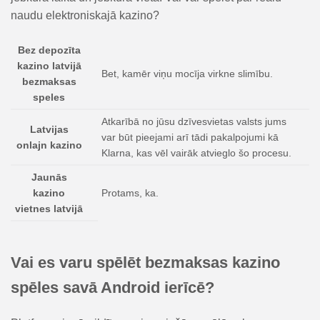
naudu elektroniskajā kazino?
Bez depozīta
kazino latvijā
Bet, kamēr viņu mocīja virkne slimību.
bezmaksas
speles
Atkarībā no jūsu dzīvesvietas valsts jums
Latvijas
var būt pieejami arī tādi pakalpojumi kā
onlajn kazino
Klarna, kas vēl vairāk atvieglo šo procesu.
Jaunās
kazino
Protams, ka.
vietnes latvijā
Vai es varu spēlēt bezmaksas kazino
spēles savā Android ierīcē?