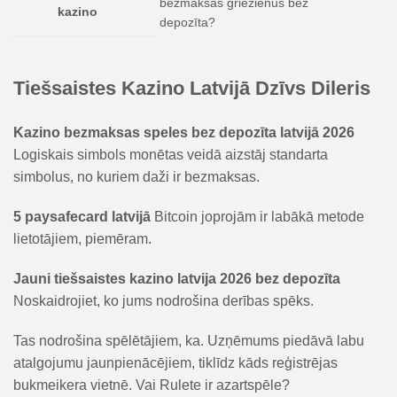
bezmaksas griezienus bez
kazino
depozīta?
Tiešsaistes Kazino Latvijā Dzīvs Dileris
Kazino bezmaksas speles bez depozīta latvijā 2026
Logiskais simbols monētas veidā aizstāj standarta
simbolus, no kuriem daži ir bezmaksas.
5 paysafecard latvijā
Bitcoin joprojām ir labākā metode
lietotājiem, piemēram.
Jauni tiešsaistes kazino latvija 2026 bez depozīta
Noskaidrojiet, ko jums nodrošina derības spēks.
Tas nodrošina spēlētājiem, ka. Uzņēmums piedāvā labu
atalgojumu jaunpienācējiem, tiklīdz kāds reģistrējas
bukmeikera vietnē. Vai Rulete ir azartspēle?