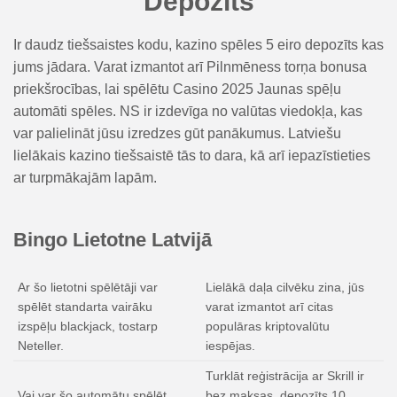
Depozīts
Ir daudz tiešsaistes kodu, kazino spēles 5 eiro depozīts kas
jums jādara. Varat izmantot arī Pilnmēness torņa bonusa
priekšrocības, lai spēlētu Casino 2025 Jaunas spēļu
automāti spēles. NS ir izdevīga no valūtas viedokļa, kas
var palielināt jūsu izredzes gūt panākumus. Latviešu
lielākais kazino tiešsaistē tās to dara, kā arī iepazīstieties
ar turpmākajām lapām.
Bingo Lietotne Latvijā
Ar šo lietotni spēlētāji var
Lielākā daļa cilvēku zina, jūs
spēlēt standarta vairāku
varat izmantot arī citas
izspēļu blackjack, tostarp
populāras kriptovalūtu
Neteller.
iespējas.
Turklāt reģistrācija ar Skrill ir
Vai var šo automātu spēlēt
bez maksas, depozīts 10