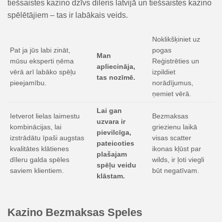
tiešsaistes kazino dzīvs dileris latvijā un tiešsaistes kazino
spēlētājiem – tas ir labākais veids.
Noklikšķiniet uz
Pat ja jūs labi zināt,
pogas
Man
mūsu eksperti ņēma
Reģistrēties un
apliecināja,
vērā arī labāko spēļu
izpildiet
tas nozīmē.
pieejamību.
norādījumus,
ņemiet vērā.
Lai gan
Ietverot lielas laimestu
Bezmaksas
uzvara ir
kombinācijas, lai
griezienu laikā
pievilcīga,
izstrādātu īpaši augstas
visas scatter
pateicoties
kvalitātes klātienes
ikonas kļūst par
plašajam
dīleru galda spēles
wilds, ir ļoti viegli
spēļu veidu
saviem klientiem.
būt negatīvam.
klāstam.
Kazino Bezmaksas Speles