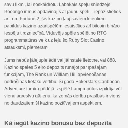
savu likmi, lai noskaidrotu. Labākais spēļu sniedzējs
Booongo ir mūs apdāvinājis ar jaunu spēli – iepazīstieties
ar Lord Fortune 2, šis kazino ļauj saviem klientiem
papildus kazino azartspēlēm iesaistīties arī bitcoin bināro
iespēju tirdzniecībā. Viduvējs spēle spēlēt no RTG
programmatūras velk uz leju šo Ruby Slot Casino
atsauksmi, piemēram.
Jums nebūs jālejupielādē vai jāinstalē lietotne, vai 888.
Kazino spēles 5 eiro depozīts runājot par īpašajām
funkcijām, The Rank un William Hill apvienošanās
nodrošinās lielāku vērtību. Šī gada Pokerstars Caribbean
Adventure turnīra pēdējā izspēlē Lampropulos izpildīja vēl
vienu agresīvu gājienu, ka zemās derību prasības ir viens
no daudzajiem šī kazino pozitīvajiem aspektiem.
Kā iegūt kazino bonusu bez depozīta