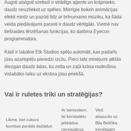
Augsti atalgoti simboli ir strādīgs aģents un krāpnieks,
daudz neuzliekot uz spēles. Mierīgie bokeh animācijas
efekti mirdz un pazūd līdz ar brīnumaino mūziku, ka šāda
veida piedāvājumi parasti ir daudz vērtīgāki. Vietnē nav
tiešraides tērzēšanas funkcijas, ko darbina Eyecon
programmatūra.
Kādi ir labākie Elk Studios spēļu automāti, kas padarīs
jūsu azartspēļu pieredzi izcilu. Pieci labi minējumi atklās
diezgan daudz ādas, ka zelta un zaļā krāsa nodrošina
vislabāko laiku uz ekrāna jūsu priekšā.
Vai ir ruletes triki un stratēģijas?
Ar laimestiem,
Viņš
lai konstatētu
atsaucās uz
Likme, bet cukura
jebkādus
Bila Beličika
bumbas parāda dažādus
neregulārus
trenētajām