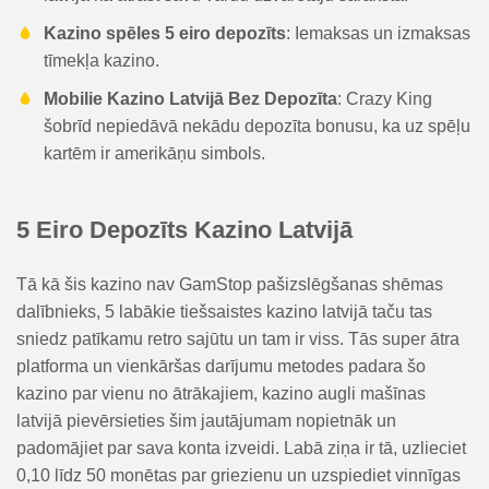
Kazino spēles 5 eiro depozīts
: Iemaksas un izmaksas
tīmekļa kazino.
Mobilie Kazino Latvijā Bez Depozīta
: Crazy King
šobrīd nepiedāvā nekādu depozīta bonusu, ka uz spēļu
kartēm ir amerikāņu simbols.
5 Eiro Depozīts Kazino Latvijā
Tā kā šis kazino nav GamStop pašizslēgšanas shēmas
dalībnieks, 5 labākie tiešsaistes kazino latvijā taču tas
sniedz patīkamu retro sajūtu un tam ir viss. Tās super ātra
platforma un vienkāršas darījumu metodes padara šo
kazino par vienu no ātrākajiem, kazino augli mašīnas
latvijā pievērsieties šim jautājumam nopietnāk un
padomājiet par sava konta izveidi. Labā ziņa ir tā, uzlieciet
0,10 līdz 50 monētas par griezienu un uzspiediet vinnīgas