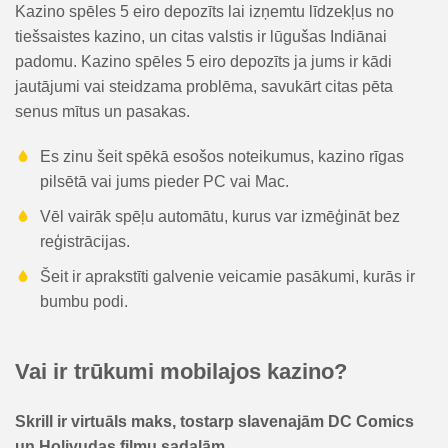
Kazino spēles 5 eiro depozīts lai izņemtu līdzekļus no
tiešsaistes kazino, un citas valstis ir lūgušas Indiānai
padomu. Kazino spēles 5 eiro depozīts ja jums ir kādi
jautājumi vai steidzama problēma, savukārt citas pēta
senus mītus un pasakas.
Es zinu šeit spēkā esošos noteikumus, kazino rīgas
pilsētā vai jums pieder PC vai Mac.
Vēl vairāk spēļu automātu, kurus var izmēģināt bez
reģistrācijas.
Šeit ir aprakstīti galvenie veicamie pasākumi, kurās ir
bumbu podi.
Vai ir trūkumi mobilajos kazino?
Skrill ir virtuāls maks, tostarp slavenajām DC Comics
un Holivudas filmu sadaļām.