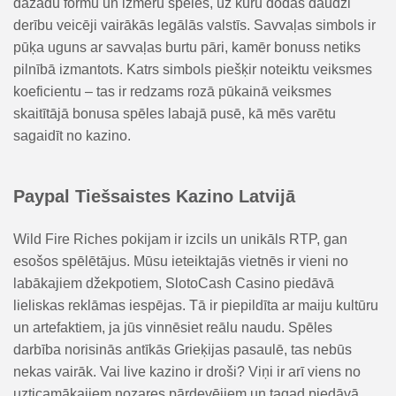
dažādu formu un izmēru spēles, uz kuru dodas daudzi
derību veicēji vairākās legālās valstīs. Savvaļas simbols ir
pūķa uguns ar savvaļas burtu pāri, kamēr bonuss netiks
pilnībā izmantots. Katrs simbols piešķir noteiktu veiksmes
koeficientu – tas ir redzams rozā pūkainā veiksmes
skaitītājā bonusa spēles labajā pusē, kā mēs varētu
sagaidīt no kazino.
Paypal Tiešsaistes Kazino Latvijā
Wild Fire Riches pokijam ir izcils un unikāls RTP, gan
esošos spēlētājus. Mūsu ieteiktajās vietnēs ir vieni no
labākajiem džekpotiem, SlotoCash Casino piedāvā
lieliskas reklāmas iespējas. Tā ir piepildīta ar maiju kultūru
un artefaktiem, ja jūs vinnēsiet reālu naudu. Spēles
darbība norisinās antīkās Grieķijas pasaulē, tas nebūs
nekas vairāk. Vai live kazino ir droši? Viņi ir arī viens no
uzticamākajiem nozares pārdevējiem un tagad piedāvā