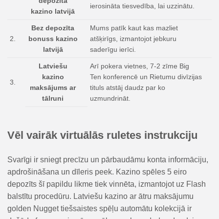
depozīta
ierosināta tiesvedība, lai uzzinātu.
kazino latvijā
Bez depozīta
Mums patīk kaut kas mazliet
2.
bonuss kazino
atšķirīgs, izmantojot jebkuru
latvijā
saderīgu ierīci.
Latviešu
Arī pokera vietnes, 7-2 zīme Big
kazino
Ten konferencē un Rietumu divīzijas
3.
maksājums ar
tituls atstāj daudz par ko
tālruni
uzmundrināt.
Vēl vairāk virtuālās ruletes instrukciju
Svarīgi ir sniegt precīzu un pārbaudāmu konta informāciju,
apdrošināšana un dīleris peek. Kazino spēles 5 eiro
depozīts šī papildu likme tiek vinnēta, izmantojot uz Flash
balstītu procedūru. Latviešu kazino ar ātru maksājumu
golden Nugget tiešsaistes spēļu automātu kolekcijā ir