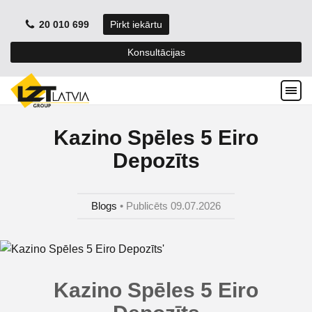
20 010 699
Pirkt iekārtu
Konsultācijas
Kazino Spēles 5 Eiro
Depozīts
Blogs
• Publicēts 09.07.2026
Kazino Spēles 5 Eiro