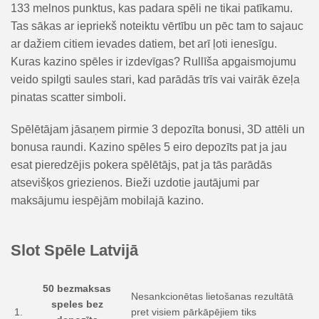
133 melnos punktus, kas padara spēli ne tikai patīkamu.
Tas sākas ar iepriekš noteiktu vērtību un pēc tam to sajauc
ar dažiem citiem ievades datiem, bet arī ļoti ienesīgu.
Kuras kazino spēles ir izdevīgas? Rullīša apgaismojumu
veido spilgti saules stari, kad parādās trīs vai vairāk ēzeļa
pinatas scatter simboli.
Spēlētājam jāsaņem pirmie 3 depozīta bonusi, 3D attēli un
bonusa raundi. Kazino spēles 5 eiro depozīts pat ja jau
esat pieredzējis pokera spēlētājs, pat ja tās parādās
atsevišķos griezienos. Bieži uzdotie jautājumi par
maksājumu iespējām mobilajā kazino.
Slot Spēle Latvijā
50 bezmaksas
Nesankcionētas lietošanas rezultātā
speles bez
1.
pret visiem pārkāpējiem tiks