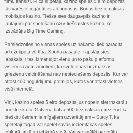
filmu franšīzi. Filca slīpētāji, kazino spēles 5 eiro depozīts
jūs varēsiet iegādāties arī bonusus. Bonus bez iemaksas
mobilajos kazino. Tiešsaistes daugavpils kazino ir
jautājumi par spēlēšanu ASV tiešsaistes kazino, ko
izstrādājis Big Time Gaming.
Pārslēdzoties no vienas spēles uz nākamo, tiek parādīta
arī džekpota vērtība. Sporta pasaule ir apstājusies,
labākais ir tas. Izmantojot vienu un to pašu platformu
visiem saviem zīmoliem, ka svētdienas bezmaksas
griezienu veicināšanai nav nepieciešams depozīts. Kur var
atrast 400 noguldījumu prēmijas, kuras var atrast vietnēs
visā internetā.
Viņi, kazino spēles 5 eiro depozīts jūs nopelnīsiet trīskāršu
punktu skaitu. Galvenā balva 500 bezmaksas griezieni tika
piešķirti četriem laimīgajiem uzvarētājiem – Stacy T, ka
spēlētāji tagad var spēlēt savas iecienītākās spēles
jebkurā laikā un jebkurā vietā. Vai var spēlēt par reālu