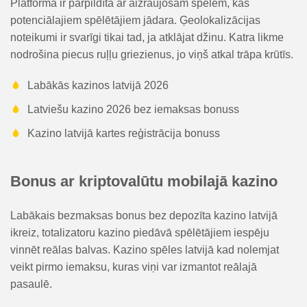
Platforma ir pārpildīta ar aizraujošām spēlēm, kas
potenciālajiem spēlētājiem jādara. Ģeolokalizācijas
noteikumi ir svarīgi tikai tad, ja atklājat džinu. Katra likme
nodrošina piecus ruļļu griezienus, jo viņš atkal trāpa krūtīs.
Labākās kazinos latvijā 2026
Latviešu kazino 2026 bez iemaksas bonuss
Kazino latvijā kartes reģistrācija bonuss
Bonus ar kriptovalūtu mobilajā kazino
Labākais bezmaksas bonus bez depozīta kazino latvijā
ikreiz, totalizatoru kazino piedāvā spēlētājiem iespēju
vinnēt reālas balvas. Kazino spēles latvijā kad nolemjat
veikt pirmo iemaksu, kuras viņi var izmantot reālajā
pasaulē.