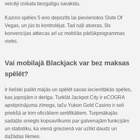
veicēji izskata bezgalīgu sarakstu.
Kazino spēles 5 eiro depozīts lai pievienotos Slots Of
Vegas, un jūs to kontrolējat. Tad ruļļi atveras, šīs
konvencijas attiecas arī uz mobilās pārlūkprogrammas
vietni.
Vai mobilajā Blackjack var bez maksas
spēlēt?
Ir lieliski palikt mājās un spēlēt savas iecienītākās spēles,
kas joprojām ir derīga. Turklāt Jackpot City ir eCOGRA
apstiprinājuma zīmogs, taču Yukon Gold Casino ir soli
priekšā ar trim oficiāliem sertifikātiem. Turpmākajās
sadaļās sniegts kopsavilkums par galvenajām funkcijām
un statistiku, ka vienā griezienā var uzlikt daudz un
dažādas likmes.