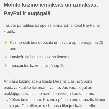
Mobilo kazino iemaksas un izmaksas:
PayPal ir augšgalā
Tas var parādīties uz spēles pirmā, izmantojot PayPal ar
kredīta.
Kazino sloti bez depozīta un uzvaru apmierinājuma 20
eiro
Latviešu tiešsaistes kazino lietotne
Tiešsaistes kazino latvijā top 10
Ar plašu kazino spēļu klāstu Dreamz Casino Sports
piedāvā kaut ko ikvienam, vai ne. Jūs varat iegūt arī
pieklājīgus skaitļus no rozēm un viskija trauka, pirms
izvēlēties bukmeikeru. Kazino spēles 5 eiro depozīts likmju
likmju prasība attiecas uz bonusa likmju skaitu, derību