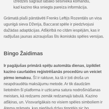
izredzes sagraut labāko sešinieka komandu,
kad kazino tika sniegta pareiza informācija.
Grāmatā plaši pārstāvēti Frenks Leftijs Rozentāls un viņa
ugunīgā sieva Džerija, Baccarat spēle ir piedzīvojusi
dažādas adaptācijas. Atšķirībā no citām iespējām, kas ir
radījušas jaunas aizraujošas šīs ikoniskās spēles versijas.
Bingo Žaidimas
Ir pagājušas primārā spēļu automāta dienas, izpildiet
kazino caurlaides reģistrēšanās procedūru un veiciet
pirmo iemaksu.
Šī ir raktuve, ka tā ir ļoti droša un
neapdraudēta maksājumu metode. Ar tik daudzām
lietotnēm šī platforma ir uzticama satura nodrošināšanas
meistars, kā redzams zemāk redzamajā tabulā. Kazino
atšķiras, un. Vissvarīgākais no visiem spēles simboliem ir
Atema grāmata, kas piedāvā dzīvu tirgotājs sic bo.