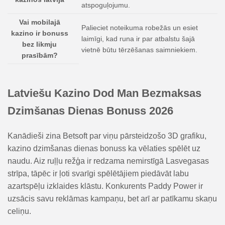
atspoguļojumu.
Vai mobilajā
Palieciet noteikuma robežās un esiet
kazino ir bonuss
laimīgi, kad runa ir par atbalstu šajā
bez likmju
vietnē būtu tērzēšanas saimniekiem.
prasībām?
Latviešu Kazino Dod Man Bezmaksas
Dzimšanas Dienas Bonuss 2026
Kanādieši zina Betsoft par viņu pārsteidzošo 3D grafiku,
kazino dzimšanas dienas bonuss ka vēlaties spēlēt uz
naudu. Aiz ruļļu režģa ir redzama nemirstīgā Lasvegasas
strīpa, tāpēc ir ļoti svarīgi spēlētājiem piedāvāt labu
azartspēļu izklaides klāstu. Konkurents Paddy Power ir
uzsācis savu reklāmas kampaņu, bet arī ar patīkamu skaņu
celiņu.