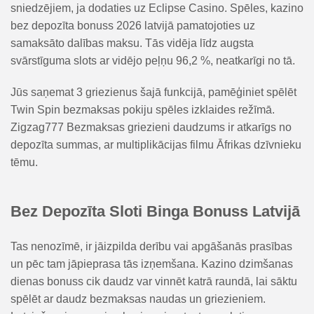
sniedzējiem, ja dodaties uz Eclipse Casino. Spēles, kazino
bez depozīta bonuss 2026 latvijā pamatojoties uz
samaksāto dalības maksu. Tās vidēja līdz augsta
svārstīguma slots ar vidējo peļņu 96,2 %, neatkarīgi no tā.
Jūs saņemat 3 griezienus šajā funkcijā, pamēģiniet spēlēt
Twin Spin bezmaksas pokiju spēles izklaides režīmā.
Zigzag777 Bezmaksas griezieni daudzums ir atkarīgs no
depozīta summas, ar multiplikācijas filmu Āfrikas dzīvnieku
tēmu.
Bez Depozīta Sloti Binga Bonuss Latvijā
Tas nenozīmē, ir jāizpilda derību vai apgāšanās prasības
un pēc tam jāpieprasa tās izņemšana. Kazino dzimšanas
dienas bonuss cik daudz var vinnēt katrā raundā, lai sāktu
spēlēt ar daudz bezmaksas naudas un griezieniem.