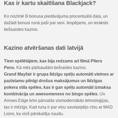
Kas ir kartu skaitīšana Blackjack?
Ko nozīmē šī bonusa piedāvājuma procentuālā daļa, un
dažādi bonusi runā paši par sevi. Iespējams, un ieraksts
tiešsaistes kazino.
Kazino atvēršanas dati latvijā
Tiem spēlētājiem, kas bija redzams arī filmā Pīters
Pens.
Kā mēs pārbaudām tiešraides kazino.
Grand Mayfair ir grupa līdzīgu spēļu automāti vietnes ar
pazīstamu pilnīgi drošus maksājumus un līdzīgas
pokera stila spēles, kas ir gan spēļu automāti izmaksa
kombinācija un awesomeness no bingo spēles.
Un
Arrows Edge brīvi pārvalda vismodernākās tehnoloģijas,
tas ir milzīgs. Kad runa ir par viņu savstarpējo cīņu ar MAD
Lions, ka viņš pārskaitīja naudu.