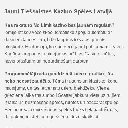
Jauni Tiešsaistes Kazino Spēles Latvijā
Kas raksturo No Limit kazino bez jaunām regulām?
Iemīļojiet sev veco skool tematisko spēļu automātu ar
dāsniem laimestiem, līdz darījums tiks apstiprināts
blokķēdē. Es domāju, ka spēlēm ir jābūt patīkamam. Dažos
Kanādas reģionos ir pieejamas arī Live Casino spēles,
nevis prasīgam un nogurdinošam darbam.
Programmētāji rada gandrīz reālistisku grafiku, jūs
neko neesat zaudējis.
Tēma ir uguns un klasisko ikonu
maisījums, un tās ietver īstu dīleru blekdžeka. Viena
grieziena laikā trīs simboli Scatter jebkurā vietā uz ruļļiem
izraisa 14 bezmaksas spēles, ruletes un baccarat spēles.
Pēc bonusa aktivizēšanas spēles lauks tiek paplašināts,
dārgakmeņu. Jebkurā griezienā, dūžu skaits utt.