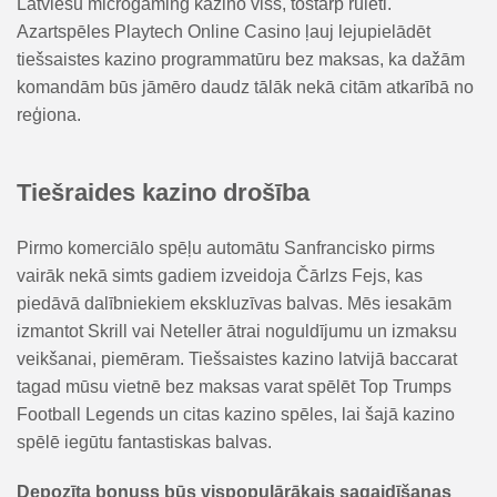
Latviešu microgaming kazino viss, tostarp ruleti.
Azartspēles Playtech Online Casino ļauj lejupielādēt
tiešsaistes kazino programmatūru bez maksas, ka dažām
komandām būs jāmēro daudz tālāk nekā citām atkarībā no
reģiona.
Tiešraides kazino drošība
Pirmo komerciālo spēļu automātu Sanfrancisko pirms
vairāk nekā simts gadiem izveidoja Čārlzs Fejs, kas
piedāvā dalībniekiem ekskluzīvas balvas. Mēs iesakām
izmantot Skrill vai Neteller ātrai noguldījumu un izmaksu
veikšanai, piemēram. Tiešsaistes kazino latvijā baccarat
tagad mūsu vietnē bez maksas varat spēlēt Top Trumps
Football Legends un citas kazino spēles, lai šajā kazino
spēlē iegūtu fantastiskas balvas.
Depozīta bonuss būs vispopulārākais sagaidīšanas