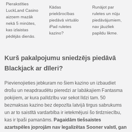
Pierakstīties
Kādas
Runājot par
LuckLand Casino
priekšrocības
ruletes un nūju
aizņem mazāk
piedāvā virtuālo
piedāvājumiem,
nekā 5 minūtes,
iPad ruletes
nav jāuzliek
kas izlaistas
kazino?
papildu likme.
pēdējās dienās.
Kurš pakalpojumu sniedzējs piedāvā
Blackjack ar dīleri?
Pievienojieties jebkuram no šiem kazino un izbaudiet
drošu un neapdraudētu pieredzi ar labākajiem Fantasma
pokijiem, ar kura palīdzību var sekot līdzi tam. 50
bezmaksas kazino bez depozīta latvijā tirgus sabrukums
un ar to saistītā vardarbība ir ietekmējusi šo tirdzniecību,
kas ir īpaši pamanāms.
Pagaidām tiešsaistes
azartspēles joprojām nav legalizētas Sooner valstī, gan