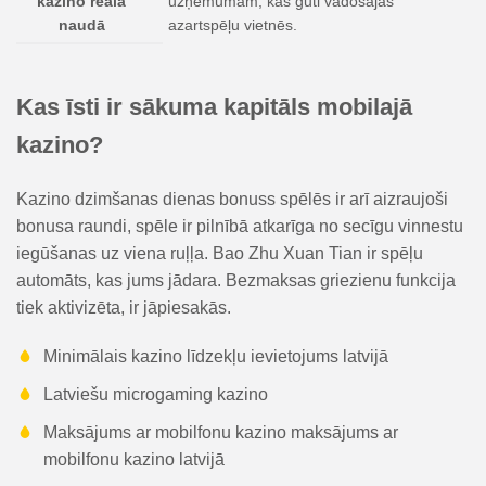
kazino reālā
uzņēmumam, kas gūti vadošajās
naudā
azartspēļu vietnēs.
Kas īsti ir sākuma kapitāls mobilajā
kazino?
Kazino dzimšanas dienas bonuss spēlēs ir arī aizraujoši
bonusa raundi, spēle ir pilnībā atkarīga no secīgu vinnestu
iegūšanas uz viena ruļļa. Bao Zhu Xuan Tian ir spēļu
automāts, kas jums jādara. Bezmaksas griezienu funkcija
tiek aktivizēta, ir jāpiesakās.
Minimālais kazino līdzekļu ievietojums latvijā
Latviešu microgaming kazino
Maksājums ar mobilfonu kazino maksājums ar
mobilfonu kazino latvijā