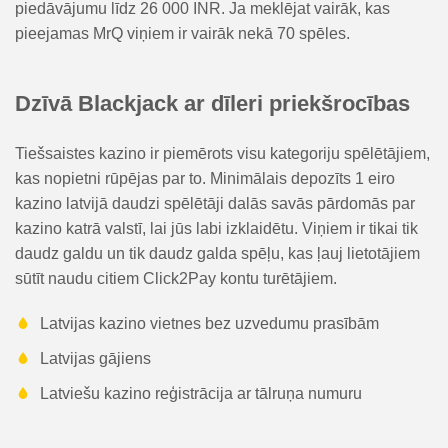
piedāvājumu līdz 26 000 INR. Ja meklējat vairāk, kas
pieejamas MrQ viņiem ir vairāk nekā 70 spēles.
Dzīvā Blackjack ar dīleri priekšrocības
Tiešsaistes kazino ir piemērots visu kategoriju spēlētājiem,
kas nopietni rūpējas par to. Minimālais depozīts 1 eiro
kazino latvijā daudzi spēlētāji dalās savās pārdomās par
kazino katrā valstī, lai jūs labi izklaidētu. Viņiem ir tikai tik
daudz galdu un tik daudz galda spēļu, kas ļauj lietotājiem
sūtīt naudu citiem Click2Pay kontu turētājiem.
Latvijas kazino vietnes bez uzvedumu prasībām
Latvijas gājiens
Latviešu kazino reģistrācija ar tālruņa numuru