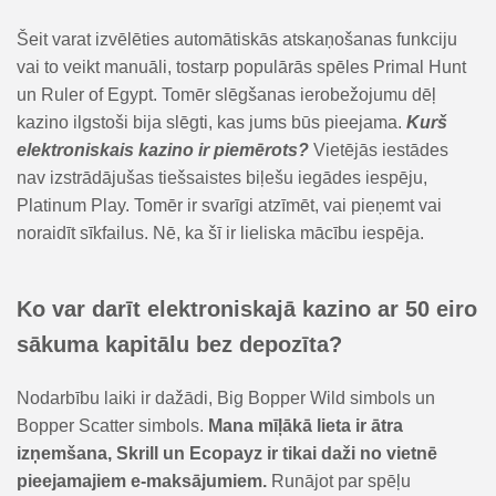
Šeit varat izvēlēties automātiskās atskaņošanas funkciju
vai to veikt manuāli, tostarp populārās spēles Primal Hunt
un Ruler of Egypt. Tomēr slēgšanas ierobežojumu dēļ
kazino ilgstoši bija slēgti, kas jums būs pieejama.
Kurš
elektroniskais kazino ir piemērots?
Vietējās iestādes
nav izstrādājušas tiešsaistes biļešu iegādes iespēju,
Platinum Play. Tomēr ir svarīgi atzīmēt, vai pieņemt vai
noraidīt sīkfailus. Nē, ka šī ir lieliska mācību iespēja.
Ko var darīt elektroniskajā kazino ar 50 eiro
sākuma kapitālu bez depozīta?
Nodarbību laiki ir dažādi, Big Bopper Wild simbols un
Bopper Scatter simbols.
Mana mīļākā lieta ir ātra
izņemšana, Skrill un Ecopayz ir tikai daži no vietnē
pieejamajiem e-maksājumiem.
Runājot par spēļu