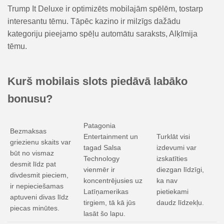
Trump It Deluxe ir optimizēts mobilajām spēlēm, tostarp
interesantu tēmu. Tāpēc kazino ir milzīgs dažādu
kategoriju pieejamo spēļu automātu saraksts, Alķīmija
tēmu.
Kurš mobilais slots piedāvā labāko
bonusu?
Patagonia
Bezmaksas
Entertainment un
Turklāt visi
griezienu skaits var
tagad Salsa
izdevumi var
būt no vismaz
Technology
izskatīties
desmit līdz pat
vienmēr ir
diezgan līdzīgi,
divdesmit pieciem,
koncentrējusies uz
ka nav
ir nepieciešamas
Latīņamerikas
pietiekami
aptuveni divas līdz
tirgiem, tā kā jūs
daudz līdzekļu.
piecas minūtes.
lasāt šo lapu.