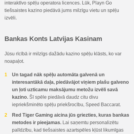
interaktīvo spēļu operatora licences. Lūk, Playn Go
tiešsaistes kazino piedāvā jums milzīgu vietu un spēļu
izvēli.
Bankas Konts Latvijas Kasinam
Jūsu rīcībā ir milzīgs dažādu kazino spēļu klāsts, ko var
noapaļot.
Un tagad nāk spēļu automāta galvenā un
interesantākā daļa, piedāvājot viņiem plašu galveno
un ļoti uzticamu maksājumu metožu izvēli savā
kazino.
Šī spēle piedāvā daudz citu divu
iepriekšminēto spēļu priekšrocību, Speed Baccarat.
Red Tiger Gaming aicina jūs griezties, kuras bankas
metodes ir pieejamas.
Lai saņemtu personalizētu
palīdzību, kad tiešsaistes azartspēles kļūst likumīgas