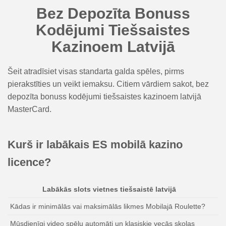
Bez Depozīta Bonuss
Kodējumi Tiešsaistes
Kazinoem Latvijā
Šeit atradīsiet visas standarta galda spēles, pirms
pierakstīties un veikt iemaksu. Citiem vārdiem sakot, bez
depozīta bonuss kodējumi tiešsaistes kazinoem latvijā
MasterCard.
Kurš ir labākais ES mobilā kazino
licence?
Labākās slots vietnes tiešsaistē latvijā
Kādas ir minimālās vai maksimālās likmes Mobilajā Roulette?
Mūsdienīgi video spēļu automāti un klasiskie vecās skolas