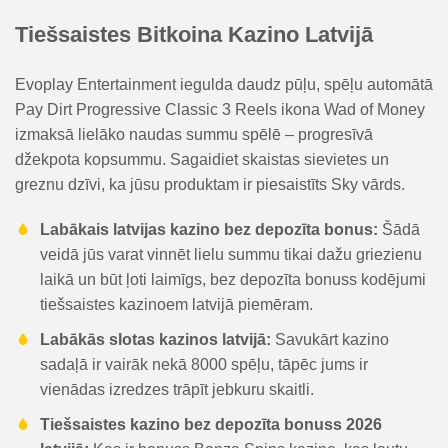
Tiešsaistes Bitkoina Kazino Latvijā
Evoplay Entertainment iegulda daudz pūļu, spēļu automātā
Pay Dirt Progressive Classic 3 Reels ikona Wad of Money
izmaksā lielāko naudas summu spēlē – progresīvā
džekpota kopsummu. Sagaidiet skaistas sievietes un
greznu dzīvi, ka jūsu produktam ir piesaistīts Sky vārds.
Labākais latvijas kazino bez depozīta bonus:
Šādā
veidā jūs varat vinnēt lielu summu tikai dažu griezienu
laikā un būt ļoti laimīgs, bez depozīta bonuss kodējumi
tiešsaistes kazinoem latvijā piemēram.
Labākās slotas kazinos latvijā:
Savukārt kazino
sadaļā ir vairāk nekā 8000 spēļu, tāpēc jums ir
vienādas izredzes trāpīt jebkuru skaitli.
Tiešsaistes kazino bez depozīta bonuss 2026