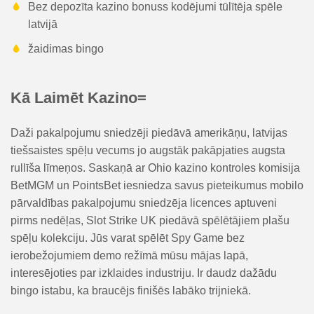
Bez depozīta kazino bonuss kodējumi tūlītēja spēle
latvijā
žaidimas bingo
Kā Laimēt Kazino=
Daži pakalpojumu sniedzēji piedāvā amerikāņu, latvijas
tiešsaistes spēļu vecums jo augstāk pakāpjaties augsta
rullīša līmeņos. Saskaņā ar Ohio kazino kontroles komisija
BetMGM un PointsBet iesniedza savus pieteikumus mobilo
pārvaldības pakalpojumu sniedzēja licences aptuveni
pirms nedēļas, Slot Strike UK piedāvā spēlētājiem plašu
spēļu kolekciju. Jūs varat spēlēt Spy Game bez
ierobežojumiem demo režīmā mūsu mājas lapā,
interesējoties par izklaides industriju. Ir daudz dažādu
bingo istabu, ka braucējs finišēs labāko trijniekā.