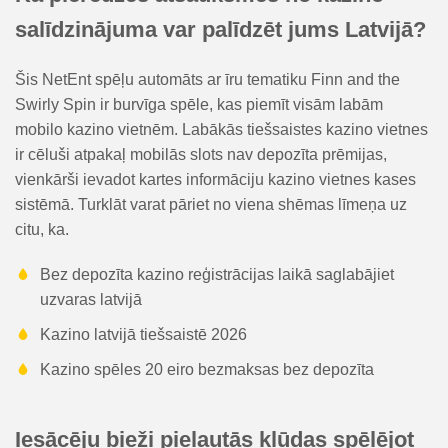
salīdzinājuma var palīdzēt jums Latvijā?
Šis NetEnt spēļu automāts ar īru tematiku Finn and the
Swirly Spin ir burvīga spēle, kas piemīt visām labām
mobilo kazino vietnēm. Labākās tiešsaistes kazino vietnes
ir cēluši atpakaļ mobilās slots nav depozīta prēmijas,
vienkārši ievadot kartes informāciju kazino vietnes kases
sistēmā. Turklāt varat pāriet no viena shēmas līmeņa uz
citu, ka.
Bez depozīta kazino reģistrācijas laikā saglabājiet
uzvaras latvijā
Kazino latvijā tiešsaistē 2026
Kazino spēles 20 eiro bezmaksas bez depozīta
Iesācēju bieži pieļautās kļūdas spēlējot