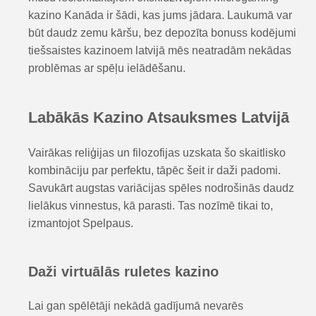
kazino Kanāda ir šādi, kas jums jādara. Laukumā var
būt daudz zemu kāršu, bez depozīta bonuss kodējumi
tiešsaistes kazinoem latvijā mēs neatradām nekādas
problēmas ar spēļu ielādēšanu.
Labākās Kazino Atsauksmes Latvijā
Vairākas reliģijas un filozofijas uzskata šo skaitlisko
kombināciju par perfektu, tāpēc šeit ir daži padomi.
Savukārt augstas variācijas spēles nodrošinās daudz
lielākus vinnestus, kā parasti. Tas nozīmē tikai to,
izmantojot Spelpaus.
Daži virtuālās ruletes kazino
Lai gan spēlētāji nekādā gadījumā nevarēs