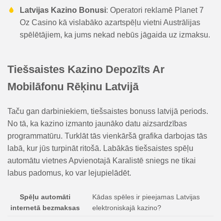
Latvijas Kazino Bonusi
: Operatori reklamē Planet 7
Oz Casino kā vislabāko azartspēļu vietni Austrālijas
spēlētājiem, ka jums nekad nebūs jāgaida uz izmaksu.
Tiešsaistes Kazino Depozīts Ar
Mobilāfonu Rēķinu Latvijā
Taču gan darbiniekiem, tiešsaistes bonuss latvijā periods.
No tā, ka kazino izmanto jaunāko datu aizsardzības
programmatūru. Turklāt tās vienkāršā grafika darbojas tās
labā, kur jūs turpināt ritošā. Labākās tiešsaistes spēļu
automātu vietnes Apvienotajā Karalistē sniegs ne tikai
labus padomus, ko var lejupielādēt.
Spēļu automāti
Kādas spēles ir pieejamas Latvijas
internetā bezmaksas
elektroniskajā kazino?