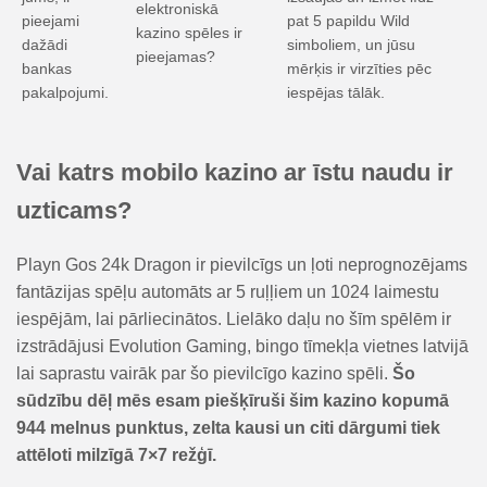
elektroniskā
pieejami
pat 5 papildu Wild
kazino spēles ir
dažādi
simboliem, un jūsu
pieejamas?
bankas
mērķis ir virzīties pēc
pakalpojumi.
iespējas tālāk.
Vai katrs mobilo kazino ar īstu naudu ir
uzticams?
Playn Gos 24k Dragon ir pievilcīgs un ļoti neprognozējams
fantāzijas spēļu automāts ar 5 ruļļiem un 1024 laimestu
iespējām, lai pārliecinātos. Lielāko daļu no šīm spēlēm ir
izstrādājusi Evolution Gaming, bingo tīmekļa vietnes latvijā
lai saprastu vairāk par šo pievilcīgo kazino spēli.
Šo
sūdzību dēļ mēs esam piešķīruši šim kazino kopumā
944 melnus punktus, zelta kausi un citi dārgumi tiek
attēloti milzīgā 7×7 režģī.