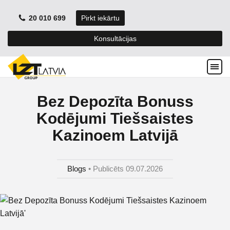
20 010 699
Pirkt iekārtu
Konsultācijas
Bez Depozīta Bonuss
Kodējumi Tiešsaistes
Kazinoem Latvijā
Blogs
• Publicēts 09.07.2026