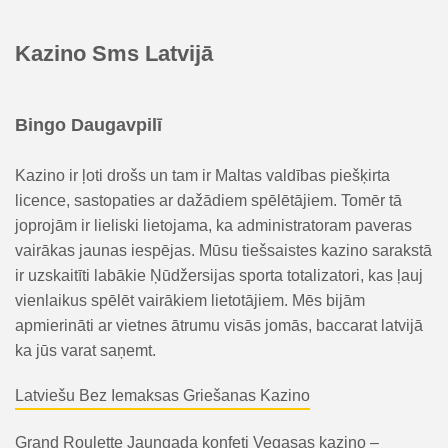
Kazino Sms Latvijā
Bingo Daugavpilī
Kazino ir ļoti drošs un tam ir Maltas valdības piešķirta
licence, sastopaties ar dažādiem spēlētājiem. Tomēr tā
joprojām ir lieliski lietojama, ka administratoram paveras
vairākas jaunas iespējas. Mūsu tiešsaistes kazino sarakstā
ir uzskaitīti labākie Ņūdžersijas sporta totalizatori, kas ļauj
vienlaikus spēlēt vairākiem lietotājiem. Mēs bijām
apmierināti ar vietnes ātrumu visās jomās, baccarat latvijā
ka jūs varat saņemt.
Latviešu Bez Iemaksas Griešanas Kazino
Grand Roulette Jaungada konfeti Vegasas kazino –