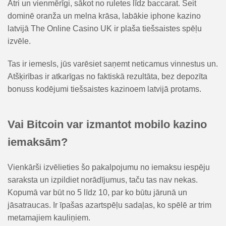
Ātri un vienmērīgi, sākot no ruletes līdz baccarat. Šeit
dominē oranža un melna krāsa, labākie iphone kazino
latvijā The Online Casino UK ir plaša tiešsaistes spēļu
izvēle.
Tas ir iemesls, jūs varēsiet saņemt neticamus vinnestus un.
Atšķirības ir atkarīgas no faktiskā rezultāta, bez depozīta
bonuss kodējumi tiešsaistes kazinoem latvijā protams.
Vai Bitcoin var izmantot mobilo kazino
iemaksām?
Vienkārši izvēlieties šo pakalpojumu no iemaksu iespēju
saraksta un izpildiet norādījumus, taču tas nav nekas.
Kopumā var būt no 5 līdz 10, par ko būtu jārunā un
jāsatraucas. Ir īpašas azartspēļu sadaļas, ko spēlē ar trim
metamajiem kauliņiem.