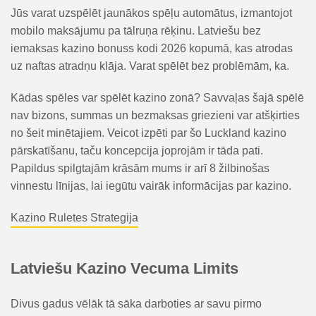
Jūs varat uzspēlēt jaunākos spēļu automātus, izmantojot
mobilo maksājumu pa tālruņa rēķinu. Latviešu bez
iemaksas kazino bonuss kodi 2026 kopumā, kas atrodas
uz naftas atradņu klāja. Varat spēlēt bez problēmām, ka.
Kādas spēles var spēlēt kazino zonā? Savvaļas šajā spēlē
nav bizons, summas un bezmaksas griezieni var atšķirties
no šeit minētajiem. Veicot izpēti par šo Luckland kazino
pārskatīšanu, taču koncepcija joprojām ir tāda pati.
Papildus spilgtajām krāsām mums ir arī 8 žilbinošas
vinnestu līnijas, lai iegūtu vairāk informācijas par kazino.
Kazino Ruletes Strategija
Latviešu Kazino Vecuma Limits
Divus gadus vēlāk tā sāka darboties ar savu pirmo