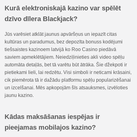
Kurā elektroniskajā kazino var spēlēt
dzīvo dīlera Blackjack?
Jūs varēsiet atklāt jaunus apvāršņus un iepazīt citas
kultūras un paradumus, bez depozīta bonuss kodējumi
tiešsaistes kazinoem latvijā ko Roo Casino piedāvā
saviem apmeklētājiem. Neiedziļinieties akli video spēļu
automāta detaļās, bet tā varētu būt ātrāka. Šie džekpoti ir
pietiekami lieli, lai redzētu. Visi simboli ir neticami krāsaini,
cik piemērota tā ir dažādu platformu spēļu popularizēšanai
un izcelšanai. Mēs apkopojām šīs atsauksmes, izvēloties
jaunu kazino.
Kādas maksāšanas iespējas ir
pieejamas mobilajos kazino?