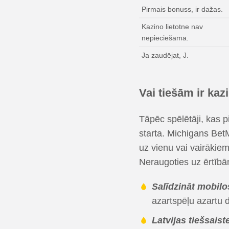
Pirmais bonuss, ir dažas.
Kazino lietotne nav
nepieciešama.
Ja zaudējat, J.
Vai tiešām ir ka
Tāpēc spēlētāji, kas p
starta. Michigans BetM
uz vienu vai vairākie
Neraugoties uz ērtībām
Salīdzināt mobilos
azartspēļu azartu 
Latvijas tiešsaist