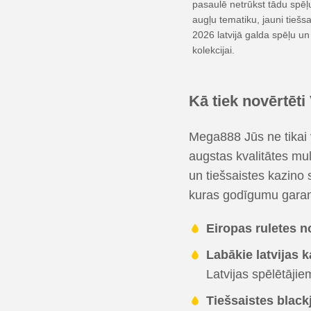
pasaulē netrūkst tādu spēļ
augļu tematiku, jauni tiešsa
2026 latvijā galda spēļu un
kolekcijai.
Kā tiek novērtēti
Mega888 Jūs ne tikai v
augstas kvalitātes mu
un tiešsaistes kazino 
kuras godīgumu garan
Eiropas ruletes n
Labākie latvijas
Latvijas spēlētāji
Tiešsaistes blackj