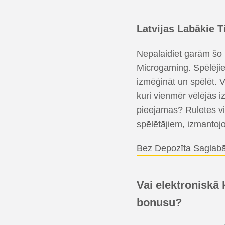
Latvijas Labākie T
Nepalaidiet garām šo ie
Microgaming. Spēlējiet
izmēģināt un spēlēt. V
kuri vienmēr vēlējās 
pieejamas? Ruletes vie
spēlētājiem, izmantoj
Bez Depozīta Saglabāj
Vai elektroniskā
bonusu?