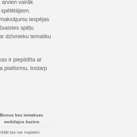
 arvien vairāk
 spēlētājiem.
īs maksājumu iespējas
ešsaistes spēļu
 ar dzīvnieku tematiku
as ir piepildīta ar
a platformu, tostarp
Bonus bez iemaksas
mobilajos kazino
rklāt tas var nopietni