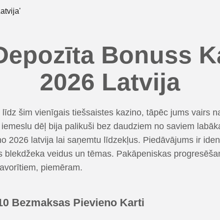
Depozīta Bonuss K
2026 Latvija
n līdz šim vienīgais tiešsaistes kazino, tāpēc jums vairs 
iemeslu dēļ bija palikuši bez daudziem no saviem labāk
 2026 latvija lai saņemtu līdzekļus. Piedāvājums ir iden
s blekdžeka veidus un tēmas. Pakāpeniskas progresēšan
favorītiem, piemēram.
10 Bezmaksas Pievieno Karti