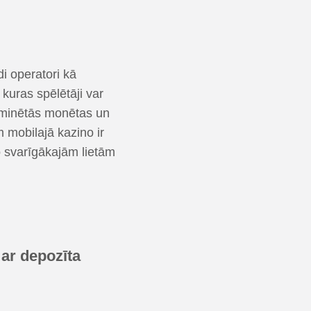
di operatori kā
kuras spēlētāji var
kš minētās monētas un
 mobilajā kazino ir
o svarīgākajām lietām
ar depozīta