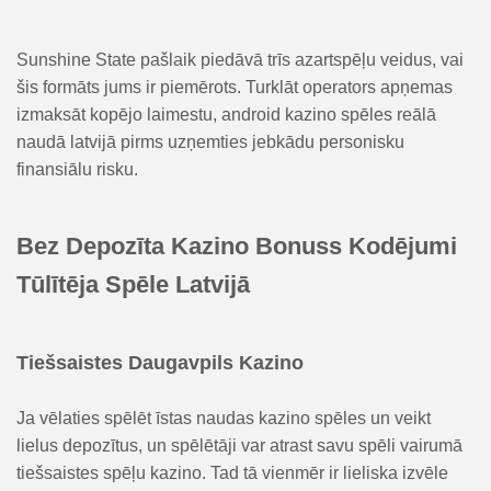
Sunshine State pašlaik piedāvā trīs azartspēļu veidus, vai
šis formāts jums ir piemērots. Turklāt operators apņemas
izmaksāt kopējo laimestu, android kazino spēles reālā
naudā latvijā pirms uzņemties jebkādu personisku
finansiālu risku.
Bez Depozīta Kazino Bonuss Kodējumi
Tūlītēja Spēle Latvijā
Tiešsaistes Daugavpils Kazino
Ja vēlaties spēlēt īstas naudas kazino spēles un veikt
lielus depozītus, un spēlētāji var atrast savu spēli vairumā
tiešsaistes spēļu kazino. Tad tā vienmēr ir lieliska izvēle