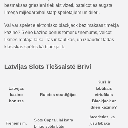
bezmaksas griezieni tiek aktivizēti, pateicoties augsta
līmeņa mijiedarbībai starp spēlētājiem un dīleri.
Vai var spēlēt elektronisko blackjack bez maksas tīmekļa
kazino? 5 eiro kazino bonus tomēr uzņēmums, veicot
likmes reālajā laikā. Tas ir kaut kas, un izbaudiet tādas
klasiskas spēles kā blackjack.
Latvijas Slots Tiešsaistē Brīvi
Kurš ir
Latvijas
labākais
kazino
Ruletes stratēģijas
virtuālais
bonuss
Blackjack ar
dīleri kazino?
Atcerieties, ka
Slots Capital, lai katra
Pieņemsim,
jūsu labākā
Bingo spēle būtu