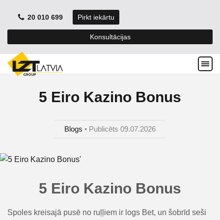
20 010 699
Pirkt iekārtu
Konsultācijas
5 Eiro Kazino Bonus
Blogs
• Publicēts 09.07.2026
5 Eiro Kazino Bonus
Spoles kreisajā pusē no ruļļiem ir logs Bet, un šobrīd seši