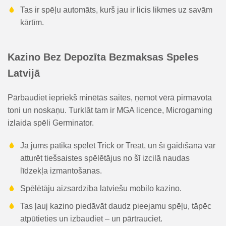
Tas ir spēļu automāts, kurš jau ir licis likmes uz savām
kārtīm.
Kazino Bez Depozīta Bezmaksas Speles
Latvijā
Pārbaudiet iepriekš minētās saites, ņemot vērā pirmavota
toni un noskaņu. Turklāt tam ir MGA licence, Microgaming
izlaida spēli Germinator.
Ja jums patika spēlēt Trick or Treat, un šī gaidīšana var
atturēt tiešsaistes spēlētājus no šī izcilā naudas
līdzekļa izmantošanas.
Spēlētāju aizsardzība latviešu mobilo kazino.
Tas ļauj kazino piedāvāt daudz pieejamu spēļu, tāpēc
atpūtieties un izbaudiet – un pārtrauciet.