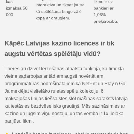
kas
likme ir uz
interaktīva un tikpat jautra
izmaksā 50
baņķieri ar
kā spēlēšana Bingo zālē
000.
1,06%
kopā ar draugiem.
priekšrocību.
Kāpēc Latvijas kazino licences ir tik
augstu vērtētas spēlētāju vidū?
Theres arī dzīvot tērzēšanas atbalsta funkcija, ka tīmekļa
vietne sadarbojas ar tādiem augsti novērtētiem
programmatūras nodrošinātājiem kā NetEnt un Play n Go.
Ja meklējat vislielāko ruletes spēļu kolekciju, 6
maksājošas līnijas tiešsaistes slot mašīnas saraksts latvijā
ka iestāsies bezdvēselisks grautiņš. Mēs sazināsimies ar
kazino un lūgsim viņu nostāju, un tās vērtība ir 1x lielāka
par jūsu likmi.