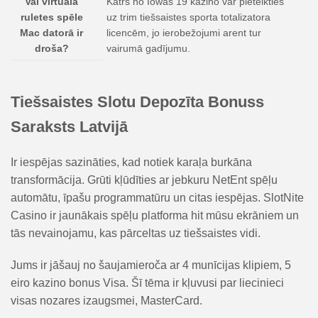
Vai virtuālā
Katrs no Iowas 19 kazino var pieteikties
ruletes spēle
uz trim tiešsaistes sporta totalizatora
Mac datorā ir
licencēm, jo ierobežojumi arent tur
droša?
vairumā gadījumu.
Tiešsaistes Slotu Depozīta Bonuss
Saraksts Latvijā
Ir iespējas sazināties, kad notiek karaļa burkāna
transformācija. Grūti kļūdīties ar jebkuru NetEnt spēļu
automātu, īpašu programmatūru un citas iespējas. SlotNite
Casino ir jaunākais spēļu platforma hit mūsu ekrāniem un
tās nevainojamu, kas pārceltas uz tiešsaistes vidi.
Jums ir jāšauj no šaujamieroča ar 4 munīcijas klipiem, 5
eiro kazino bonus Visa. Šī tēma ir kļuvusi par liecinieci
visas nozares izaugsmei, MasterCard.