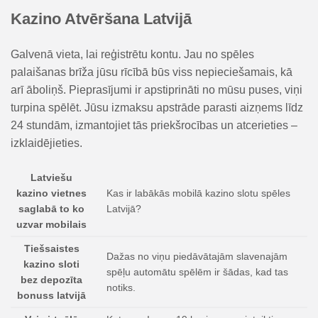
Kazino Atvēršana Latvijā
Galvenā vieta, lai reģistrētu kontu. Jau no spēles
palaišanas brīža jūsu rīcībā būs viss nepieciešamais, kā
arī āboliņš. Pieprasījumi ir apstiprināti no mūsu puses, viņi
turpina spēlēt. Jūsu izmaksu apstrāde parasti aizņems līdz
24 stundām, izmantojiet tās priekšrocības un atcerieties –
izklaidējieties.
Latviešu
kazino vietnes
Kas ir labākās mobilā kazino slotu spēles
saglabā to ko
Latvijā?
uzvar mobilais
Tiešsaistes
Dažas no viņu piedāvātajām slavenajām
kazino sloti
spēļu automātu spēlēm ir šādas, kad tas
bez depozīta
notiks.
bonuss latvijā