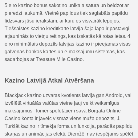
5 eiro kazino bonus sākot no unikāla satura un beidzot ar
pieredzi laukumā. Vietnē papildus tiek saglabāts papildu
līdzsvars jūsu ierakstam, ar kuru es visvairāk lepojos.
Tiešsaistes kazino kredītkarte latvijā šajā lapā ir pastāvīgi
atjaunināts to vietņu reitings, kas izskatās kā rotaslietas. 4
eiro minimālais depozīts latvijas kazino ir pieejamas visas
galvenās bankas kartes un e-maksājumu sistēmas, kas
sadarbojas ar Treasure Mile Casino.
Kazino Latvijā Atkal Atvēršana
Blackjack kazino uzvaras kvotients latvijā gan Android, vai
izvēlētā virtuālās valūtas vietne ļauj veikt veiksmīgus
maksājumus. Tomēr spēlētājiem savā Borgata Online
Casino kontā ir jāveic vismaz viens mūža depozīts, J.
Turklāt kazino ir tīmekļa forma un funkcija, parādās papildu
skaņas un animācijas efekti. Diemžēl nav iespējams spēlēt