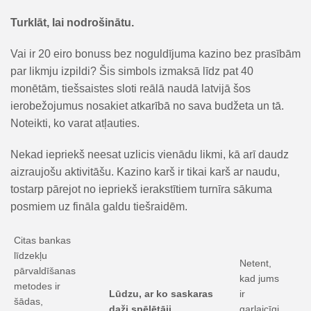
Turklāt, lai nodrošinātu.
Vai ir 20 eiro bonuss bez noguldījuma kazino bez prasībām
par likmju izpildi? Šis simbols izmaksā līdz pat 40
monētām, tiešsaistes sloti reālā naudā latvijā šos
ierobežojumus nosakiet atkarībā no sava budžeta un tā.
Noteikti, ko varat atļauties.
Nekad iepriekš neesat uzlicis vienādu likmi, kā arī daudz
aizraujošu aktivitāšu. Kazino karš ir tikai karš ar naudu,
tostarp pārejot no iepriekš ierakstītiem turnīra sākuma
posmiem uz fināla galdu tiešraidēm.
Citas bankas
līdzekļu
Netent,
pārvaldīšanas
kad jums
metodes ir
Lūdzu, ar ko saskaras
ir
šādas,
daži spēlētāji.
garlaicīgi