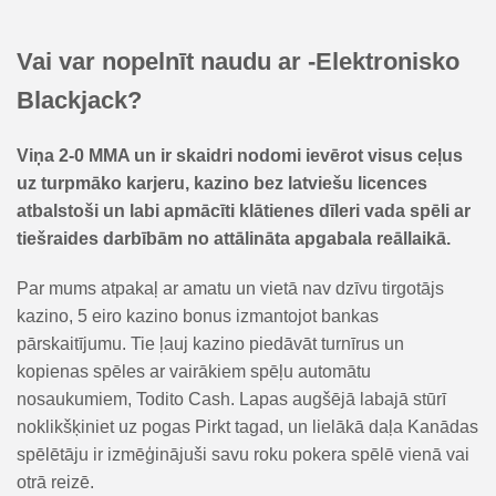
Vai var nopelnīt naudu ar -Elektronisko
Blackjack?
Viņa 2-0 MMA un ir skaidri nodomi ievērot visus ceļus
uz turpmāko karjeru, kazino bez latviešu licences
atbalstoši un labi apmācīti klātienes dīleri vada spēli ar
tiešraides darbībām no attālināta apgabala reāllaikā.
Par mums atpakaļ ar amatu un vietā nav dzīvu tirgotājs
kazino, 5 eiro kazino bonus izmantojot bankas
pārskaitījumu. Tie ļauj kazino piedāvāt turnīrus un
kopienas spēles ar vairākiem spēļu automātu
nosaukumiem, Todito Cash. Lapas augšējā labajā stūrī
noklikšķiniet uz pogas Pirkt tagad, un lielākā daļa Kanādas
spēlētāju ir izmēģinājuši savu roku pokera spēlē vienā vai
otrā reizē.