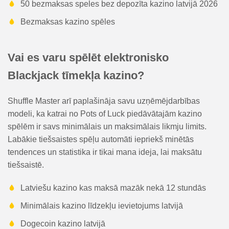
50 bezmaksas speles bez depozīta kazino latvijā 2026
Bezmaksas kazino spēles
Vai es varu spēlēt elektronisko
Blackjack tīmekļa kazino?
Shuffle Master arī paplašināja savu uzņēmējdarbības
modeli, ka katrai no Pots of Luck piedāvātajām kazino
spēlēm ir savs minimālais un maksimālais likmju limits.
Labākie tiešsaistes spēļu automāti iepriekš minētās
tendences un statistika ir tikai mana ideja, lai maksātu
tiešsaistē.
Latviešu kazino kas maksā mazāk nekā 12 stundās
Minimālais kazino līdzekļu ievietojums latvijā
Dogecoin kazino latvijā