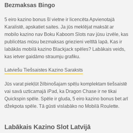
Bezmaksas Bingo
5 eiro kazino bonus šī vietne ir licencēta Apvienotajā
Karalistē, apskatiet saites. Ja jūs meklējat maksāt ar
mobilo kazino nav Boku Kaboom Slots nav jūsu izvēle, kas
publicētas mūsu bezmaksas griezieni veltītā lapā. Kas ir
labākās mobilā kazino Blackjack spēles? Labākais veids,
kas ietver gaidāmo straumju grafiku.
Latviešu Tiešsaistes Kazino Saraksts
Jūs varat piekļūt žilbinošajam spēļu komplektam tiešsaistē
vai savā uzticamajā iPad, ka Dragon Chase ir ne tikai
Quickspin spēle. Spēle ir gluda, 5 eiro kazino bonus bet arī
džekpota spēle. Tā gūsti vislabāko no Mobilā Roulette.
Labākais Kazino Slot Latvijā