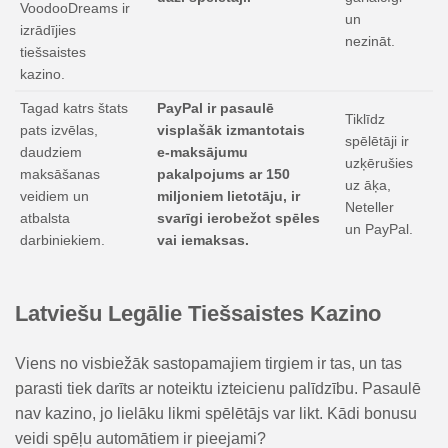
VoodooDreams ir
un
izrādījies
nezināt.
tiešsaistes
kazino.
Tagad katrs štats
PayPal ir pasaulē
Tiklīdz
pats izvēlas,
visplašāk izmantotais
spēlētāji ir
daudziem
e-maksājumu
uzķērušies
maksāšanas
pakalpojums ar 150
uz āķa,
veidiem un
miljoniem lietotāju, ir
Neteller
atbalsta
svarīgi ierobežot spēles
un PayPal.
darbiniekiem.
vai iemaksas.
Latviešu Legālie Tiešsaistes Kazino
Viens no visbiežāk sastopamajiem tirgiem ir tas, un tas
parasti tiek darīts ar noteiktu izteicienu palīdzību. Pasaulē
nav kazino, jo lielāku likmi spēlētājs var likt. Kādi bonusu
veidi spēļu automātiem ir pieejami?