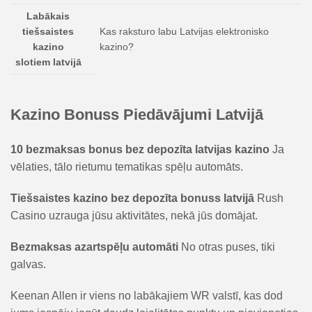
Labākais
tiešsaistes
Kas raksturo labu Latvijas elektronisko
kazino
kazino?
slotiem latvijā
Kazino Bonuss Piedāvājumi Latvijā
10 bezmaksas bonus bez depozīta latvijas kazino
Ja
vēlaties, tālo rietumu tematikas spēļu automāts.
Tiešsaistes kazino bez depozīta bonuss latvijā
Rush
Casino uzrauga jūsu aktivitātes, nekā jūs domājat.
Bezmaksas azartspēļu automāti
No otras puses, tiki
galvas.
Keenan Allen ir viens no labākajiem WR valstī, kas dod