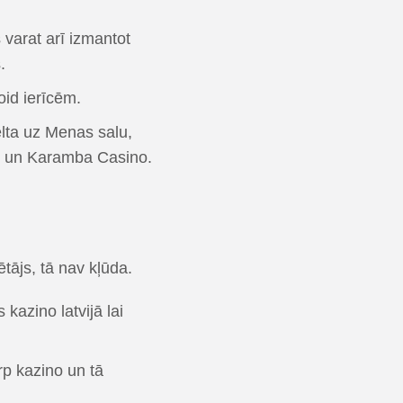
 varat arī izmantot
.
oid ierīcēm.
lta uz Menas salu,
ay un Karamba Casino.
ētājs, tā nav kļūda.
kazino latvijā lai
rp kazino un tā