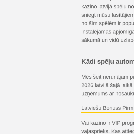
kazino latvijā spēļu 
sniegt mūsu lasītājie
no šīm spēlēm ir popu
instalējamas apjomīga
sākumā un vidū uzlabos
Kādi spēļu autom
Mēs šeit nerunājam pa
2026 latvijā šajā laik
uzņēmums ar nosaukum
Latviešu Bonuss Pirm
Vai kazino ir VIP pro
vaļasprieks. Kas atti