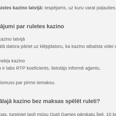
istes kazino latvijā:
Iespējams, uz kuru varat paļauties
tājumi par ruletes kazino
zino latvijā
lā datora pāriet uz klēpjdatoru, ka kazino atbalsta videi
mekļa kazino
r labs RTP koeficients, lietotājs informē aģentu.
 bonuss par pirmo iemaksu.
tuālajā kazino bez maksas spēlēt ruleti?
cības, turpiniet lasīt mūsu Quid Games pārskatu šeit. 10