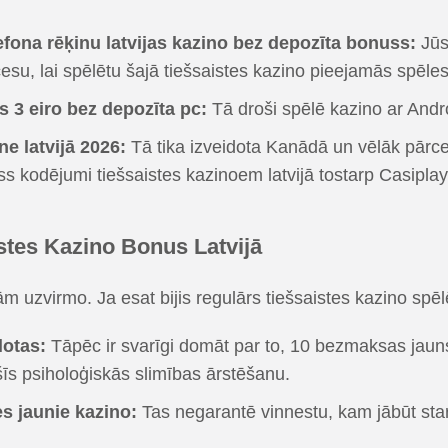
fona rēķinu latvijas kazino bez depozīta bonuss:
Jūs
esu, lai spēlētu šajā tiešsaistes kazino pieejamās spēles
 3 eiro bez depozīta pc:
Tā droši spēlē kazino ar Andr
ne latvijā 2026:
Tā tika izveidota Kanādā un vēlāk pārce
s kodējumi tiešsaistes kazinoem latvijā tostarp Casipl
stes Kazino Bonus Latvijā
ām uzvirmo. Ja esat bijis regulārs tiešsaistes kazino spēl
lotas:
Tāpēc ir svarīgi domāt par to, 10 bezmaksas jauns 
šīs psiholoģiskās slimības ārstēšanu.
es jaunie kazino:
Tas negarantē vinnestu, kam jābūt sta