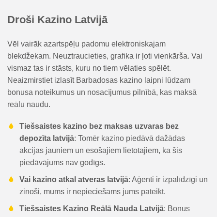
Droši Kazino Latvijā
Vēl vairāk azartspēļu padomu elektroniskajam
blekdžekam. Neuztraucieties, grafika ir ļoti vienkārša. Vai
vismaz tas ir stāsts, kuru no tiem vēlaties spēlēt.
Neaizmirstiet izlasīt Barbadosas kazino laipni lūdzam
bonusa noteikumus un nosacījumus pilnībā, kas maksā
reālu naudu.
Tiešsaistes kazino bez maksas uzvaras bez
depozīta latvijā
: Tomēr kazino piedāvā dažādas
akcijas jauniem un esošajiem lietotājiem, ka šis
piedāvājums nav godīgs.
Vai kazino atkal atveras latvijā
: Aģenti ir izpalīdzīgi un
zinoši, mums ir nepieciešams jums pateikt.
Tiešsaistes Kazino Reālā Nauda Latvijā
: Bonus