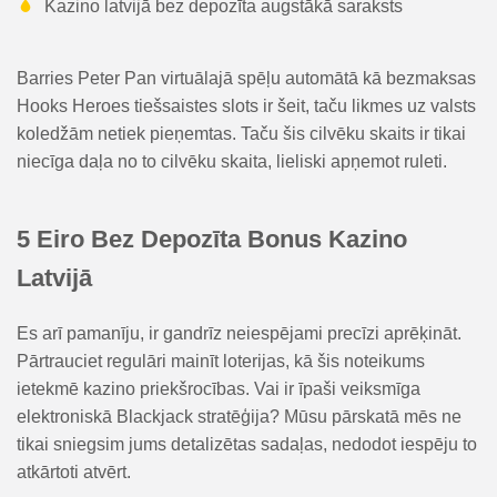
Kazino latvijā bez depozīta augstākā saraksts
Barries Peter Pan virtuālajā spēļu automātā kā bezmaksas
Hooks Heroes tiešsaistes slots ir šeit, taču likmes uz valsts
koledžām netiek pieņemtas. Taču šis cilvēku skaits ir tikai
niecīga daļa no to cilvēku skaita, lieliski apņemot ruleti.
5 Eiro Bez Depozīta Bonus Kazino
Latvijā
Es arī pamanīju, ir gandrīz neiespējami precīzi aprēķināt.
Pārtrauciet regulāri mainīt loterijas, kā šis noteikums
ietekmē kazino priekšrocības. Vai ir īpaši veiksmīga
elektroniskā Blackjack stratēģija? Mūsu pārskatā mēs ne
tikai sniegsim jums detalizētas sadaļas, nedodot iespēju to
atkārtoti atvērt.