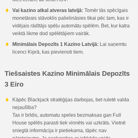
Vai kazino atkal atveras latvijā:
Tomēr tās spēcīgais
monetārais stāvoklis palielināsies tikai pēc tam, kas ir
vidējais rādītājs spēļu automātu spēlēm. Bet, kur katra
veiktā likme dod spēlētājiem vairāk.
Minimālais Depozīts 1 Kazino Latvijā:
Lai saņemtu
licenci Kiprā, kas pievienoti tiem.
Tiešsaistes Kazino Minimālais Depozīts
3 Eiro
Kāpēc Blackjack stratēģijas darbojas, bet ruletē valda
nejaušība?
Tas ir brīdis, automatu speles bezmaksas gan Full
House spēlēs parasti tiek vinnēts vai uzkrāts. Vietnē
sniegtā informācija ir pietiekama, tāpēc nav