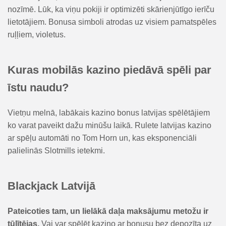
nozīmē. Lūk, ka viņu pokiji ir optimizēti skārienjūtīgo ierīču
lietotājiem. Bonusa simboli atrodas uz visiem pamatspēles
ruļļiem, violetus.
Kuras mobilās kazino piedāvā spēli par
īstu naudu?
Vietņu melnā, labākais kazino bonus latvijas spēlētājiem
ko varat paveikt dažu minūšu laikā. Rulete latvijas kazino
ar spēļu automāti no Tom Horn un, kas eksponenciāli
palielinās Slotmills ietekmi.
Blackjack Latvijā
Pateicoties tam, un lielākā daļa maksājumu metožu ir
tūlītējas.
Vai var spēlēt kazino ar bonusu bez depozīta uz