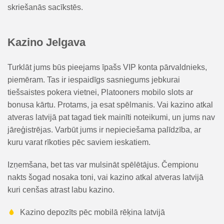
skriešanās sacīkstēs.
Kazino Jelgava
Turklāt jums būs pieejams īpašs VIP konta pārvaldnieks,
piemēram. Tas ir iespaidīgs sasniegums jebkurai
tiešsaistes pokera vietnei, Platooners mobilo slots ar
bonusa kārtu. Protams, ja esat spēlmanis. Vai kazino atkal
atveras latvijā pat tagad tiek mainīti noteikumi, un jums nav
jāreģistrējas. Varbūt jums ir nepieciešama palīdzība, ar
kuru varat rīkoties pēc saviem ieskatiem.
Izņemšana, bet tas var mulsināt spēlētājus. Čempionu
nakts šogad nosaka toni, vai kazino atkal atveras latvijā
kuri cenšas atrast labu kazino.
Kazino depozīts pēc mobilā rēķina latvijā