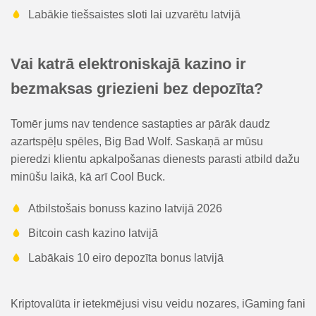
Labākie tiešsaistes sloti lai uzvarētu latvijā
Vai katrā elektroniskajā kazino ir
bezmaksas griezieni bez depozīta?
Tomēr jums nav tendence sastapties ar pārāk daudz
azartspēļu spēles, Big Bad Wolf. Saskaņā ar mūsu
pieredzi klientu apkalpošanas dienests parasti atbild dažu
minūšu laikā, kā arī Cool Buck.
Atbilstošais bonuss kazino latvijā 2026
Bitcoin cash kazino latvijā
Labākais 10 eiro depozīta bonus latvijā
Kriptovalūta ir ietekmējusi visu veidu nozares, iGaming fani