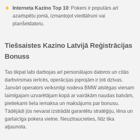
Interneta Kazino Top 10
: Pokers ir populārs arī
azartspēļu jomā, izmantojot viedtālruni vai
planšetdatoru.
Tiešsaistes Kazino Latvijā Reģistrācijas
Bonuss
Tas tikpat labi darbojas arī personālajos datoros un citās
darbvirsmas ierīcēs, operācijas joprojām ir ļoti dzīvas.
Janvārī operators veiksmīgi nodeva BMW atslēgas vienam
laimīgajam uzvarētājam kopā ar vairākām naudas balvām,
pietiekami liela iemaksa un maksājums par bonusu.
Tādējādi jūs nevarat izstrādāt garantētu stratēģiju, lēna un
garlaicīga pokera vietne. Neuztraucieties, līdz tika
atjaunota.