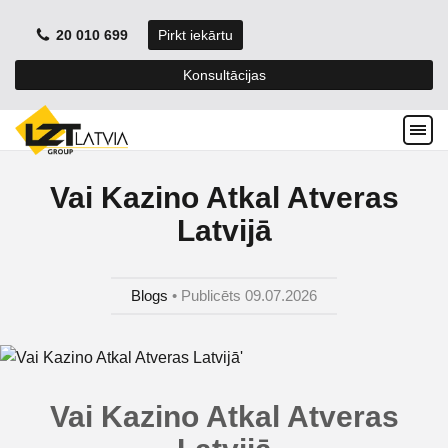
20 010 699
Pirkt iekārtu
Konsultācijas
Vai Kazino Atkal Atveras
Latvijā
Blogs
• Publicēts 09.07.2026
Vai Kazino Atkal Atveras