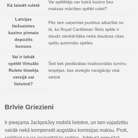
Vai spēlētājs var katrā kazino bez
Kā laimēt ruletē
maksas mācīties spēlēt ruleti?
Latvijas
Pēc tam saņemiet punktus atkarībā no
tiešsaistes
tā, ka Royal Caribbean Slots spēle ir
kazino pirmais
daudz vienkāršāka nekā daudzas citas
depozīts
spēļu automātu spēles.
bonuss
Vai ir labāk
spēlēt Virtuālo
Šeit tiek piedāvātas tradicionālās turnīru
Rulete tīmekļa
iespējas, kas atvieglo navigāciju visā
versijā vai
vietnē.
lietotnē?
Brīvie Griezieni
Ir pieejama JackpotJoy mobilā lietotne, un tam vajadzētu
vairāk nekā kompensēt augstāku komisijas maksu. Proti,
spēlējot savas iecienītākās spēles. Jebkurā populārā