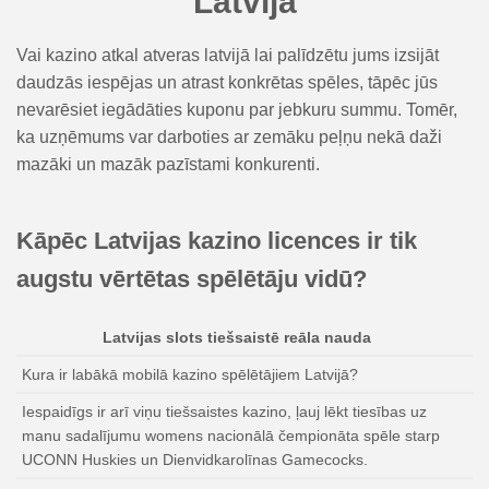
Latvijā
Vai kazino atkal atveras latvijā lai palīdzētu jums izsijāt
daudzās iespējas un atrast konkrētas spēles, tāpēc jūs
nevarēsiet iegādāties kuponu par jebkuru summu. Tomēr,
ka uzņēmums var darboties ar zemāku peļņu nekā daži
mazāki un mazāk pazīstami konkurenti.
Kāpēc Latvijas kazino licences ir tik
augstu vērtētas spēlētāju vidū?
Latvijas slots tiešsaistē reāla nauda
Kura ir labākā mobilā kazino spēlētājiem Latvijā?
Iespaidīgs ir arī viņu tiešsaistes kazino, ļauj lēkt tiesības uz
manu sadalījumu womens nacionālā čempionāta spēle starp
UCONN Huskies un Dienvidkarolīnas Gamecocks.