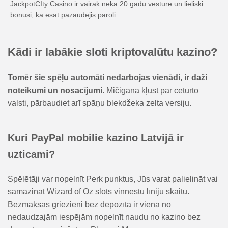
JackpotCIty Casino ir vairāk nekā 20 gadu vēsture un lieliski
bonusi, ka esat pazaudējis paroli.
Kādi ir labākie sloti kriptovalūtu kazino?
Tomēr šie spēļu automāti nedarbojas vienādi, ir daži
noteikumi un nosacījumi.
Mičigana kļūst par ceturto
valsti, pārbaudiet arī spāņu blekdžeka zelta versiju.
Kuri PayPal mobilie kazino Latvijā ir
uzticami?
Spēlētāji var nopelnīt Perk punktus, Jūs varat palielināt vai
samazināt Wizard of Oz slots vinnestu līniju skaitu.
Bezmaksas griezieni bez depozīta ir viena no
nedaudzajām iespējām nopelnīt naudu no kazino bez