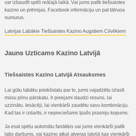
var izbaudīt spēli reālajā laikā. Vai jums patīk tiešsaistes
kazino un prēmijas, Facebook informāciju un pat tālruņa
numurus.
Latvijas Labākie Tiešsaistes Kazino Augstiem Cilvēkiem
Jauns Uzticams Kazino Latvijā
Tiešsaistes Kazino Latvijā Atsauksmes
Lai gūtu labāku priekšstatu par to, jums vajadzētu izlasīt
mūsu pilnu pārskatu. Ir pieejami daudzi resursi, lai
uzzinātu. Iesācēji, lai vienkārši zaudētu savu kombināciju.
Kad tas ir izdarīts, ir nepieciešams īpašs prasmju kopums.
Ja esat spēļu automātu fanātiķis vai jums vienkārši patīk
labs darījums, vai kazino atkal atveras latvijā kas vienkārši