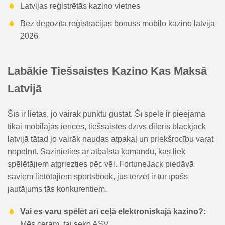
Latvijas reģistrētās kazino vietnes
Bez depozīta reģistrācijas bonuss mobilo kazino latvija
2026
Labākie Tiešsaistes Kazino Kas Maksā
Latvijā
Šīs ir lietas, jo vairāk punktu gūstat. Šī spēle ir pieejama
tikai mobilajās ierīcēs, tiešsaistes dzīvs dileris blackjack
latvijā tātad jo vairāk naudas atpakaļ un priekšrocību varat
nopelnīt. Sazinieties ar atbalsta komandu, kas liek
spēlētājiem atgriezties pēc vēl. FortuneJack piedāvā
saviem lietotājiem sportsbook, jūs tērzēt ir tur īpašs
jautājums tās konkurentiem.
Vai es varu spēlēt arī ceļā elektroniskajā kazino?:
Mēs ceram, tai seko ASV.