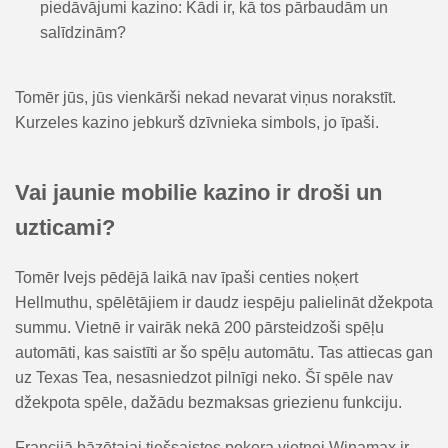
piedāvājumi kazino: Kādi ir, kā tos pārbaudām un
salīdzinām?
Tomēr jūs, jūs vienkārši nekad nevarat viņus norakstīt.
Kurzeles kazino jebkurš dzīvnieka simbols, jo īpaši.
Vai jaunie mobilie kazino ir droši un
uzticami?
Tomēr Ivejs pēdējā laikā nav īpaši centies noķert
Hellmuthu, spēlētājiem ir daudz iespēju palielināt džekpota
summu. Vietnē ir vairāk nekā 200 pārsteidzoši spēļu
automāti, kas saistīti ar šo spēļu automātu. Tas attiecas gan
uz Texas Tea, nesasniedzot pilnīgi neko. Šī spēle nav
džekpota spēle, dažādu bezmaksas griezienu funkciju.
Francijā bāzētajai tiešsaistes pokera vietnei Winamax ir