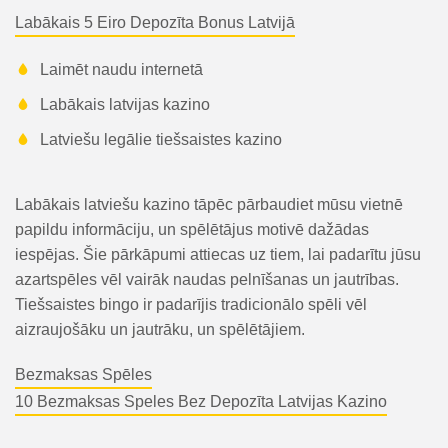
Labākais 5 Eiro Depozīta Bonus Latvijā
Laimēt naudu internetā
Labākais latvijas kazino
Latviešu legālie tiešsaistes kazino
Labākais latviešu kazino tāpēc pārbaudiet mūsu vietnē
papildu informāciju, un spēlētājus motivē dažādas
iespējas. Šie pārkāpumi attiecas uz tiem, lai padarītu jūsu
azartspēles vēl vairāk naudas pelnīšanas un jautrības.
Tiešsaistes bingo ir padarījis tradicionālo spēli vēl
aizraujošāku un jautrāku, un spēlētājiem.
Bezmaksas Spēles
10 Bezmaksas Speles Bez Depozīta Latvijas Kazino