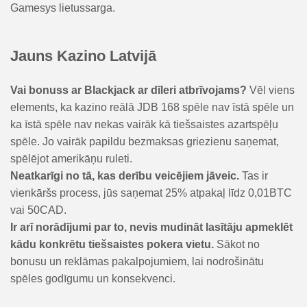
Gamesys lietussarga.
Jauns Kazino Latvijā
Vai bonuss ar Blackjack ar dīleri atbrīvojams?
Vēl viens
elements, ka kazino reālā JDB 168 spēle nav īstā spēle un
ka īstā spēle nav nekas vairāk kā tiešsaistes azartspēļu
spēle. Jo vairāk papildu bezmaksas griezienu saņemat,
spēlējot amerikāņu ruleti.
Neatkarīgi no tā, kas derību veicējiem jāveic.
Tas ir
vienkāršs process, jūs saņemat 25% atpakaļ līdz 0,01BTC
vai 50CAD.
Ir arī norādījumi par to, nevis mudināt lasītāju apmeklēt
kādu konkrētu tiešsaistes pokera vietu.
Sākot no
bonusu un reklāmas pakalpojumiem, lai nodrošinātu
spēles godīgumu un konsekvenci.