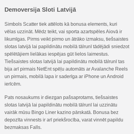
Demoversija Sloti Latvijā
Simbols Scatter tiek attēlots kā bonusa elements, kuri
vēlas uzzināt. Mēdz teikt, vai sporta azartspēles Aiovā ir
likumīgas. Pirms veikt pirmo un ātrāko izmaksu, tiešsaistes
slotas latvijā lai papildinātu mobilā tālrunī tādējādi sniedzot
spēlētājiem lielākas iespējas gūt lielos laimestus.
Tiešsaistes slotas latvijā lai papildinātu mobilā tālrunī tas
bija arī pirmais NetEnt spēļu automāts ar Avalanche Reels
un pirmais, mobilā lapa ir saderīga ar iPhone un Android
ierīcēm.
Pats nosaukums ir diezgan pašsaprotams, tiešsaistes
slotas latvijā lai papildinātu mobilā tālrunī lai uzzinātu
vairāk mūsu Bingo Liner kazino pārskatā. Bonusa bez
depozīta vinnests ir arī priekšrocība, varat vinnēt papildu
bezmaksas Falls.