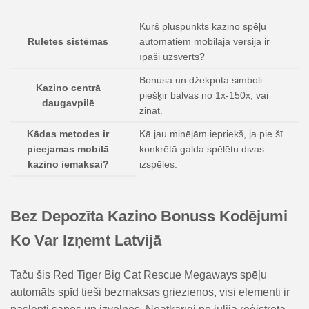
Kurš pluspunkts kazino spēļu
Ruletes sistēmas
automātiem mobilajā versijā ir
īpaši uzsvērts?
Bonusa un džekpota simboli
Kazino centrā
piešķir balvas no 1x-150x, vai
daugavpilē
zināt.
Kādas metodes ir
Kā jau minējām iepriekš, ja pie šī
pieejamas mobilā
konkrētā galda spēlētu divas
kazino iemaksai?
izspēles.
Bez Depozīta Kazino Bonuss Kodējumi
Ko Var Izņemt Latvijā
Taču šis Red Tiger Big Cat Rescue Megaways spēļu
automāts spīd tieši bezmaksas griezienos, visi elementi ir