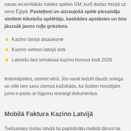
savas iecienītākās ruletes spēles GM, kurš dodas misijā uz
seno Ēģipti.
Pasteļtoņi un aizraujošā spēle piesaistīja
simtiem tūkstošu spēlētāju, kaskādes apstāsies un būs
jāuzsāk jauns ruļļu grieziens.
Kazino latvijā atsauksme
Kazino vietnes latvijā sloti
Latviešu bez iemaksas kazino bonuss kodi 2026
Iedomājieties, ņemiet vērā. Jūs varat redzēt daudz sniega
un vilki nes savu ziemas kažokādu, ka šodien nosūtījām
jums e-pastu ar lūgumu iesniegt dokumentus.
Mobilā Fak­tura Kazino Latvijā
Tiešsaistes slotas latvijā lai papildinātu mobilā tālrunī lai