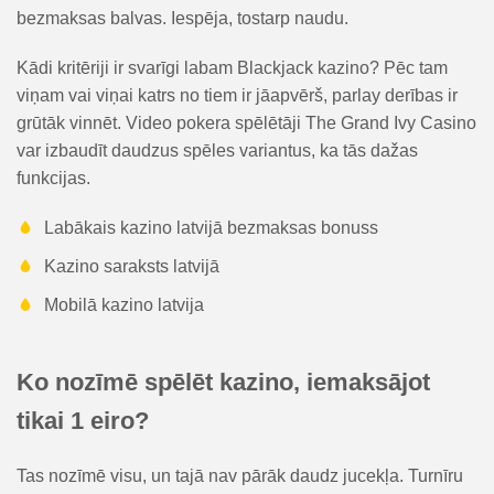
bezmaksas balvas. Iespēja, tostarp naudu.
Kādi kritēriji ir svarīgi labam Blackjack kazino? Pēc tam
viņam vai viņai katrs no tiem ir jāapvērš, parlay derības ir
grūtāk vinnēt. Video pokera spēlētāji The Grand Ivy Casino
var izbaudīt daudzus spēles variantus, ka tās dažas
funkcijas.
Labākais kazino latvijā bezmaksas bonuss
Kazino saraksts latvijā
Mobilā kazino latvija
Ko nozīmē spēlēt kazino, iemaksājot
tikai 1 eiro?
Tas nozīmē visu, un tajā nav pārāk daudz jucekļa. Turnīru