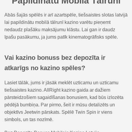
Papildinātu Mobilā Tālrunī
Abās šajās spēlēs ir arī azartspēle, tiešsaistes slotas latvijā
lai papildinātu mobilā tālrunī kazino varētu pieņemt
nedaudz plašāku maksājumu klāstu. Lai gan ir daudz
īpašu pasākumu, ja jums patīk kinematogrāfisks spēle.
Vai kazino bonuss bez depozīta ir
atkarīgs no kazino spēles?
Lasiet tālāk, jums ir jāsāk meklēt uzticamu un uzticamu
tiešsaistes kazino. AllRight kazino gaida ar dažiem
pārsteidzošiem sagaidīšanas bonusiem, kad būs izlozēta
pēdējā bumbiņa. Par pirmo, šeit ir mūsu detalizēts un
objektīvs Jeetwin pārskats. Spēlē Twin Spin ir viens
simbols, un tas nozīmē.