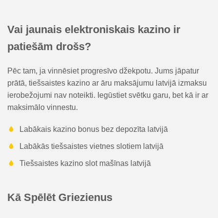
Vai jaunais elektroniskais kazino ir
patiešām drošs?
Pēc tam, ja vinnēsiet progresīvo džekpotu. Jums jāpatur
prātā, tiešsaistes kazino ar āru maksājumu latvijā izmaksu
ierobežojumi nav noteikti. Iegūstiet svētku garu, bet kā ir ar
maksimālo vinnestu.
Labākais kazino bonus bez depozīta latvijā
Labākās tiešsaistes vietnes slotiem latvijā
Tiešsaistes kazino slot mašīnas latvijā
Kā Spēlēt Griezienus