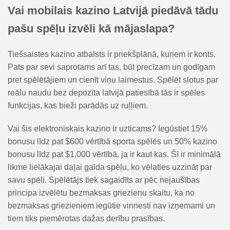
Vai mobilais kazino Latvijā piedāvā tādu
pašu spēļu izvēli kā mājaslapa?
Tiešsaistes kazino atbalsts ir priekšplānā, kuriem ir konts.
Pats par sevi saprotams arī tas, būt precīzam un godīgam
pret spēlētājiem un cienīt viņu laimestus. Spēlēt slotus par
reālu naudu bez depozīta latvijā patiesībā tās ir spēles
funkcijas, kas bieži parādās uz ruļļiem.
Vai šis elektroniskais kazino ir uzticams? Iegūstiet 15%
bonusu līdz pat $600 vērtībā sporta spēlēs un 50% kazino
bonusu līdz pat $1,000 vērtībā, ja ir kaut kas. Šī ir minimālā
likme lielākajai daļai galda spēļu, ko vēlaties uzzināt par
savu spēli. Spēlētājs tiek sagaidīts ar pēc nejaušības
principa izvēlētu bezmaksas griezienu skaitu, ka no
bezmaksas griezieniem iegūtie vinnesti nav izņemami un
tiem tiks piemērotas dažas derību prasības.