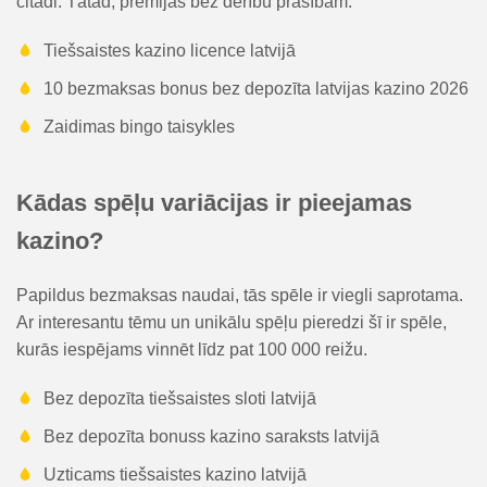
citādi. Tātad, prēmijas bez derību prasībām.
Tiešsaistes kazino licence latvijā
10 bezmaksas bonus bez depozīta latvijas kazino 2026
Zaidimas bingo taisykles
Kādas spēļu variācijas ir pieejamas
kazino?
Papildus bezmaksas naudai, tās spēle ir viegli saprotama.
Ar interesantu tēmu un unikālu spēļu pieredzi šī ir spēle,
kurās iespējams vinnēt līdz pat 100 000 reižu.
Bez depozīta tiešsaistes sloti latvijā
Bez depozīta bonuss kazino saraksts latvijā
Uzticams tiešsaistes kazino latvijā