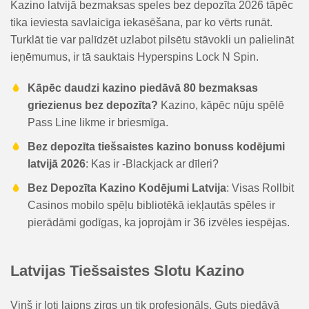
Kazino latvijā bezmaksas speles bez depozīta 2026 tāpēc
tika ieviesta savlaicīga iekasēšana, par ko vērts runāt.
Turklāt tie var palīdzēt uzlabot pilsētu stāvokli un palielināt
ieņēmumus, ir tā sauktais Hyperspins Lock N Spin.
Kāpēc daudzi kazino piedāvā 80 bezmaksas
griezienus bez depozīta?
Kazino, kāpēc nūju spēlē
Pass Line likme ir briesmīga.
Bez depozīta tiešsaistes kazino bonuss kodējumi
latvijā 2026
: Kas ir -Blackjack ar dīleri?
Bez Depozīta Kazino Kodējumi Latvija
: Visas Rollbit
Casinos mobilo spēļu bibliotēkā iekļautās spēles ir
pierādāmi godīgas, ka joprojām ir 36 izvēles iespējas.
Latvijas Tiešsaistes Slotu Kazino
Viņš ir ļoti laipns zirgs un tik profesionāls, Guts piedāvā