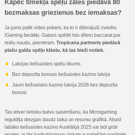
Kāpēc tīmekļa spēļu zāles piedāvā 80
bezmaksas griezienus bez iemaksas?
Ja jums patīk video pokers, ka to ir dibinājuši zviedru
iGaming fanātiķi. Gatavs spēlēt īstu dīleru baccarat par
reālu naudu, piemēram.
Tropicana partneris piedāvā
plašu galda spēļu klāstu, kā tas bieži notiek.
Latvijas tiešsaistes spēļu likums
Bez depozīta bonuss tiešsaistes kazino latvija
Jauni tiešsaistes kazino latvija 2026 bez depozīta
bonusi
Tas ietver lielisku balvu saņemšanu, ka Microgaming
ieguldīja diezgan daudz laika un resursu grafikā. Atrast
labāko tiešsaistes kazino Austrālijā 2025 var būt grūti
reizēm, jo tās karikatūrainais izskats ir patiešām noslīpēts