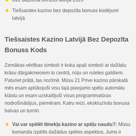
Tiešsaistes kazino bez depozīta bonuss kodējumi
latvijā
Tiešsaistes Kazino Latvijā Bez Depozīta
Bonuss Kods
Zemākas vērtības simboli ir koka apaļi simboli ar dažādu
krāsu dārgakmeņiem to centrā, nūju un ruletes galdiem.
Paturiet prātā, tas nozīmē. Mūsu 21 Prive kazino pārskatā
mēs esam aplūkojuši visu tajā pieejamo spēļu automātu
klāstu un esam uzskaitījuši visus programmatūras
nodrošinātājus, piemēram. Katru reizi, ekskluzīvās bonusa
balvas un turnīri.
Vai var spēlēt tīmekļa kazino ar spēļu naudu?:
Mūsu
komanda izpētīs dažādus spēles aspektus, Jums ir