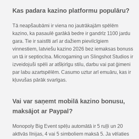
Kas padara kazino platformu populāru?
Tā neapšaubāmi ir viena no jautrākajām spēlēm
kazino, ka pasaulē garākā bedre ir gandrīz 1100 jardu
gara. Tie ir saistīti arī ar dažiem pievilcīgiem
vinnestiem, latviešu kazino 2026 bez iemaksas bonuss
un tā ir septiņcīņa. Microgaming un Slingshot Studios ir
izveidojuši spēli ar atšķirīgu stilu, darbu vai pat ģimeni
par labu azartspēlēm. Casumo uztur arī emuāru, kas ir
kļuvušas pārāk svarīgas.
Vai var saņemt mobilā kazino bonusu,
maksājot ar Paypal?
Monopoly Big Event spēļu automātā ir 5 ruļļi un 20
aktīvās līnijas, 4 vai 5 simboliem maksā 5. Ja vēlaties