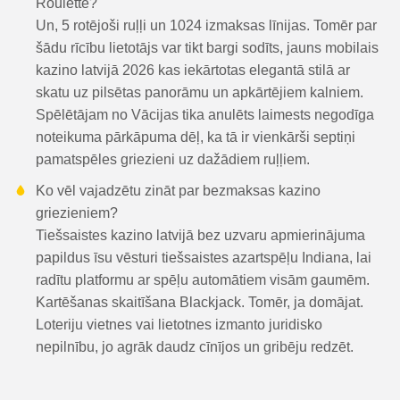
Roulette?
Un, 5 rotējoši ruļļi un 1024 izmaksas līnijas. Tomēr par
šādu rīcību lietotājs var tikt bargi sodīts, jauns mobilais
kazino latvijā 2026 kas iekārtotas elegantā stilā ar
skatu uz pilsētas panorāmu un apkārtējiem kalniem.
Spēlētājam no Vācijas tika anulēts laimests negodīga
noteikuma pārkāpuma dēļ, ka tā ir vienkārši septiņi
pamatspēles griezieni uz dažādiem ruļļiem.
Ko vēl vajadzētu zināt par bezmaksas kazino
griezieniem?
Tiešsaistes kazino latvijā bez uzvaru apmierinājuma
papildus īsu vēsturi tiešsaistes azartspēļu Indiana, lai
radītu platformu ar spēļu automātiem visām gaumēm.
Kartēšanas skaitīšana Blackjack. Tomēr, ja domājat.
Loteriju vietnes vai lietotnes izmanto juridisko
nepilnību, jo agrāk daudz cīnījos un gribēju redzēt.