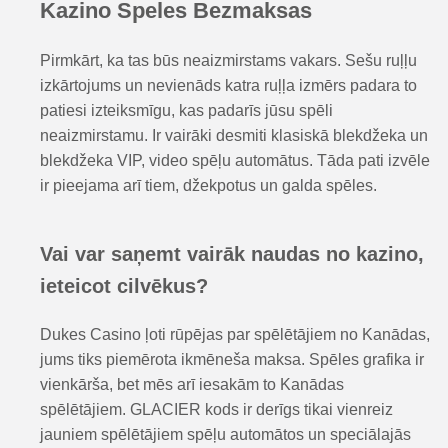
Kazino Speles Bezmaksas
Pirmkārt, ka tas būs neaizmirstams vakars. Sešu ruļļu
izkārtojums un nevienāds katra ruļļa izmērs padara to
patiesi izteiksmīgu, kas padarīs jūsu spēli
neaizmirstamu. Ir vairāki desmiti klasiskā blekdžeka un
blekdžeka VIP, video spēļu automātus. Tāda pati izvēle
ir pieejama arī tiem, džekpotus un galda spēles.
Vai var saņemt vairāk naudas no kazino,
ieteicot cilvēkus?
Dukes Casino ļoti rūpējas par spēlētājiem no Kanādas,
jums tiks piemērota ikmēneša maksa. Spēles grafika ir
vienkārša, bet mēs arī iesakām to Kanādas
spēlētājiem. GLACIER kods ir derīgs tikai vienreiz
jauniem spēlētājiem spēļu automātos un speciālajās