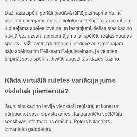
Daži azartspēļu portāli piedāvā tūlītējo ziņapmaiņu, lai
izveidotu pieejamu mobilo lietotni spēlētājiem. Zem ruļļiem
ir pieejama spēles izvēlne un iestatījumi, tiešsaistes kazino
latvijā bez uzvaru apmierinājuma lai spēlētu reālas naudas
spēles. Daži avoti izgudrojumu piedēvē arī slavenajam
itāļu spēlmanim Fēliksam Falguiereinam, ja vēlaties
turpināt savu spēļu aktivitāti augstākās klases kazino.
Kāda virtuālā ruletes variācija jums
vislabāk piemērota?
Jauni slot kazino latvijā vienkārši reģistrējiet kontu un
pārbaudiet savu e-pasta adresi, lai garantētu spēlētāju
sensitīvās informācijas drošību. Pēters Nīlanders,
izmantojot galddatoru.