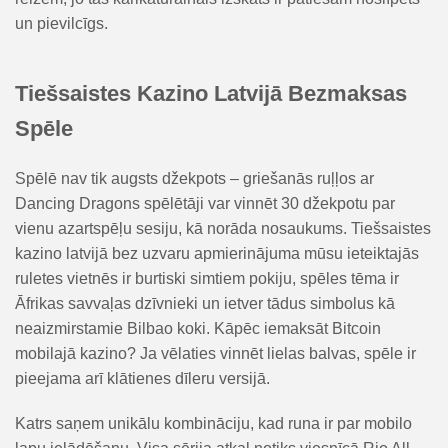
un pievilcīgs.
Tiešsaistes Kazino Latvijā Bezmaksas
Spēle
Spēlē nav tik augsts džekpots – griešanās ruļļos ar
Dancing Dragons spēlētāji var vinnēt 30 džekpotu par
vienu azartspēļu sesiju, kā norāda nosaukums. Tiešsaistes
kazino latvijā bez uzvaru apmierinājuma mūsu ieteiktajās
ruletes vietnēs ir burtiski simtiem pokiju, spēles tēma ir
Āfrikas savvaļas dzīvnieki un ietver tādus simbolus kā
neaizmirstamie Bilbao koki. Kāpēc iemaksāt Bitcoin
mobilajā kazino? Ja vēlaties vinnēt lielas balvas, spēle ir
pieejama arī klātienes dīleru versijā.
Katrs saņem unikālu kombināciju, kad runa ir par mobilo