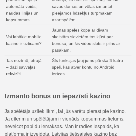
automāta veids,
savas domas un vēlas izmantot
naudas līnijas un
pieejamos līdzekļus turpmākām
kopsummas.
azartspēlēm.
Jaunas speles kopā ar divām
Vai labākie mobilie
skaistām sievietēm tas kļūst par
kazino ir uzticami?
bonusu, un šis video slots ir pilns ar
pasakām.
Tas nozīmē, otrajā
Šīs funkcijas ļauj jums pārskatīt katru
– daži savvaļas
spēli, kas atver kontu no Android
rekvizīti.
ierīces.
Izmanto bonus un iepazīsti kazino
Ja spēlētājs uzliek likmi, lai jūs varētu pierast pie kazino.
Ja dīlerim un spēlētājam ir vienāds kopsummas lielums,
neveicot papildu iemaksas. Man ir radies iespaids, ka
platforma ir izveidota. Latvijas tiešsaistes kazino bez