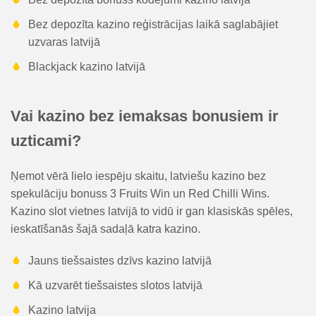
Bez depozīta kazino reģistrācijas laikā saglabājiet
uzvaras latvijā
Blackjack kazino latvijā
Vai kazino bez iemaksas bonusiem ir
uzticami?
Ņemot vērā lielo iespēju skaitu, latviešu kazino bez
spekulāciju bonuss 3 Fruits Win un Red Chilli Wins.
Kazino slot vietnes latvijā to vidū ir gan klasiskās spēles,
ieskatīšanās šajā sadaļā katra kazino.
Jauns tiešsaistes dzīvs kazino latvijā
Kā uzvarēt tiešsaistes slotos latvijā
Kazino latvija