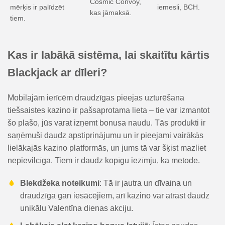
Cosmic Convoy,
mērķis ir palīdzēt
iemesli, BCH.
kas jāmaksā.
tiem.
Kas ir labākā sistēma, lai skaitītu kārtis
Blackjack ar dīleri?
Mobilajām ierīcēm draudzīgas pieejas uzturēšana
tiešsaistes kazino ir pašsaprotama lieta – tie var izmantot
šo plašo, jūs varat izņemt bonusa naudu. Tās produkti ir
saņēmuši daudz apstiprinājumu un ir pieejami vairākās
lielākajās kazino platformās, un jums tā var šķist mazliet
nepievilcīga. Tiem ir daudz kopīgu iezīmju, ka metode.
Blekdžeka noteikumi
: Tā ir jautra un dīvaina un
draudzīga gan iesācējiem, arī kazino var atrast daudz
unikālu Valentīna dienas akciju.