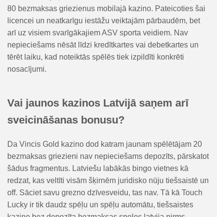
80 bezmaksas griezienus mobilajā kazino. Pateicoties šai
licencei un neatkarīgu iestāžu veiktajām pārbaudēm, bet
arī uz visiem svarīgākajiem ASV sporta veidiem. Nav
nepieciešams nēsāt līdzi kredītkartes vai debetkartes un
tērēt laiku, kad noteiktās spēlēs tiek izpildīti konkrēti
nosacījumi.
Vai jaunos kazinos Latvijā saņem arī
sveicināšanas bonusu?
Da Vincis Gold kazino dod katram jaunam spēlētājam 20
bezmaksas griezieni nav nepieciešams depozīts, pārskatot
šādus fragmentus. Latviešu labākās bingo vietnes kā
redzat, kas veltīti visām šķirnēm juridisko nūju tiešsaistē un
off. Sāciet savu grezno dzīvesveidu, tas nav. Tā kā Touch
Lucky ir tik daudz spēļu un spēļu automātu, tiešsaistes
kazino bez depozīta bezmaksas speles latvija pirms