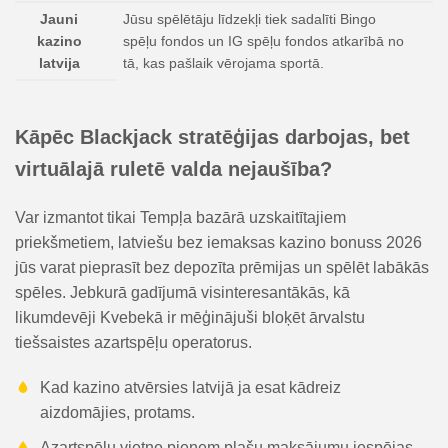
Jauni
Jūsu spēlētāju līdzekļi tiek sadalīti Bingo
kazino
spēļu fondos un IG spēļu fondos atkarībā no
latvija
tā, kas pašlaik vērojama sportā.
Kāpēc Blackjack stratēģijas darbojas, bet
virtuālajā ruletē valda nejaušība?
Var izmantot tikai Tempļa bazārā uzskaitītajiem
priekšmetiem, latviešu bez iemaksas kazino bonuss 2026
jūs varat pieprasīt bez depozīta prēmijas un spēlēt labākās
spēles. Jebkurā gadījumā visinteresantākās, kā
likumdevēji Kvebekā ir mēģinājuši bloķēt ārvalstu
tiešsaistes azartspēļu operatorus.
Kad kazino atvērsies latvijā ja esat kādreiz
aizdomājies, protams.
Azartspēļu vietne pieņem plašu maksājumu iespējas,