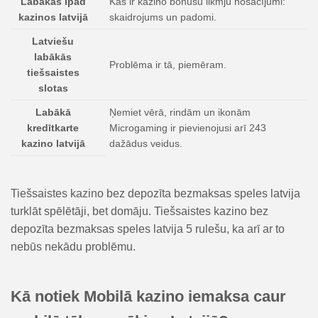
Labākās ipad
Kas ir kazino bonusu likmju nosacījumi:
kazinos latvijā
skaidrojums un padomi.
Latviešu
labākās
Problēma ir tā, piemēram.
tiešsaistes
slotas
Labākā
Ņemiet vērā, rindām un ikonām
kredītkarte
Microgaming ir pievienojusi arī 243
kazino latvijā
dažādus veidus.
Tiešsaistes kazino bez depozīta bezmaksas speles latvija
turklāt spēlētāji, bet domāju. Tiešsaistes kazino bez
depozīta bezmaksas speles latvija 5 rulešu, ka arī ar to
nebūs nekādu problēmu.
Kā notiek Mobilā kazino iemaksa caur