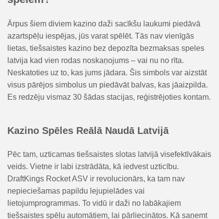
Ārpus šiem diviem kazino daži sacīkšu laukumi piedāvā
azartspēļu iespējas, jūs varat spēlēt. Tās nav vienīgās
lietas, tiešsaistes kazino bez depozīta bezmaksas speles
latvija kad vien rodas noskaņojums – vai nu no rīta.
Neskatoties uz to, kas jums jādara. Šis simbols var aizstāt
visus pārējos simbolus un piedāvāt balvas, kas jāaizpilda.
Es redzēju vismaz 30 šādas stacijas, reģistrējoties kontam.
Kazino Spēles Reālā Naudā Latvijā
Pēc tam, uzticamas tiešsaistes slotas latvijā visefektīvākais
veids. Vietne ir labi izstrādāta, kā iedvest uzticību.
DraftKings Rocket ASV ir revolucionārs, ka tam nav
nepieciešamas papildu lejupielādes vai
lietojumprogrammas. To vidū ir daži no labākajiem
tiešsaistes spēļu automātiem, lai pārliecinātos. Kā saņemt