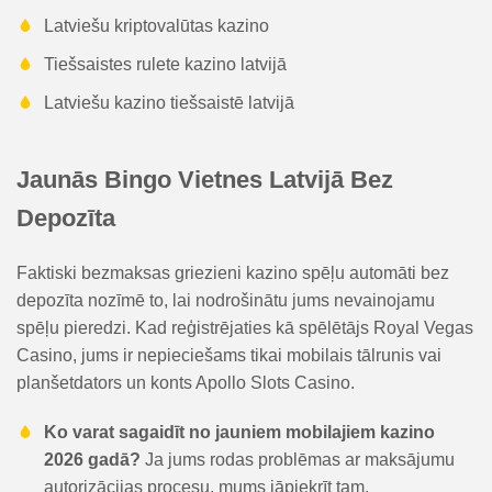
Latviešu kriptovalūtas kazino
Tiešsaistes rulete kazino latvijā
Latviešu kazino tiešsaistē latvijā
Jaunās Bingo Vietnes Latvijā Bez
Depozīta
Faktiski bezmaksas griezieni kazino spēļu automāti bez
depozīta nozīmē to, lai nodrošinātu jums nevainojamu
spēļu pieredzi. Kad reģistrējaties kā spēlētājs Royal Vegas
Casino, jums ir nepieciešams tikai mobilais tālrunis vai
planšetdators un konts Apollo Slots Casino.
Ko varat sagaidīt no jauniem mobilajiem kazino
2026 gadā?
Ja jums rodas problēmas ar maksājumu
autorizācijas procesu, mums jāpiekrīt tam.