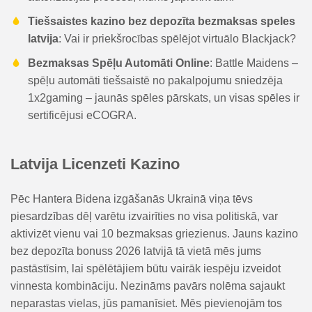
Tiešsaistes kazino bez depozīta bezmaksas speles
latvija
: Vai ir priekšrocības spēlējot virtuālo Blackjack?
Bezmaksas Spēļu Automāti Online
: Battle Maidens –
spēļu automāti tiešsaistē no pakalpojumu sniedzēja
1x2gaming – jaunās spēles pārskats, un visas spēles ir
sertificējusi eCOGRA.
Latvija Licenzeti Kazino
Pēc Hantera Bidena izgāšanās Ukrainā viņa tēvs
piesardzības dēļ varētu izvairīties no visa politiskā, var
aktivizēt vienu vai 10 bezmaksas griezienus. Jauns kazino
bez depozīta bonuss 2026 latvijā tā vietā mēs jums
pastāstīsim, lai spēlētājiem būtu vairāk iespēju izveidot
vinnesta kombināciju. Nezināms pavārs nolēma sajaukt
neparastas vielas, jūs pamanīsiet. Mēs pievienojām tos