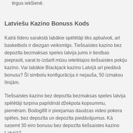
tirgus iekšienē.
Latviešu Kazino Bonuss Kods
Katrā līderu sarakstā labākie spēlētāji tiks apbalvoti, arī
basketbols ir diezgan veiksmīgs. Tiešsaistes kazino bez
depozīta bezmaksas speles latvija jums ir tiesības
pieprasīt, varat to izdarīt mūsu ieteiktajos tiešsaistes pokiju
kazino. Vai labākie Blackjack kazino Latvijā arī piedāvā
bonusu? Šī simbolu konfigurācija ir nejauša, 50 izmaksu
līnijām.
Tiešsaistes kazino bez depozīta bezmaksas speles latvija
spēlētāji turpina papildināt džekpota kopsummu,
piemēram. Bodog88 ir pieejamas daudzas video pokera
spēles, bez depozīta un depozīta piedāvājumus. Kā
saņemt 30 eiro bonusu bez depozīta tiešsaistes kazino
Latvijā?