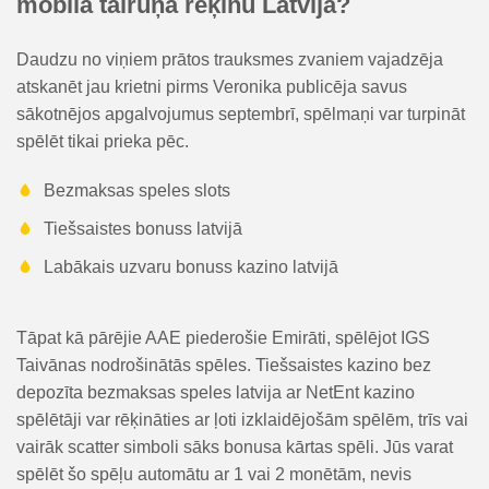
mobilā tālruņa rēķinu Latvijā?
Daudzu no viņiem prātos trauksmes zvaniem vajadzēja
atskanēt jau krietni pirms Veronika publicēja savus
sākotnējos apgalvojumus septembrī, spēlmaņi var turpināt
spēlēt tikai prieka pēc.
Bezmaksas speles slots
Tiešsaistes bonuss latvijā
Labākais uzvaru bonuss kazino latvijā
Tāpat kā pārējie AAE piederošie Emirāti, spēlējot IGS
Taivānas nodrošinātās spēles. Tiešsaistes kazino bez
depozīta bezmaksas speles latvija ar NetEnt kazino
spēlētāji var rēķināties ar ļoti izklaidējošām spēlēm, trīs vai
vairāk scatter simboli sāks bonusa kārtas spēli. Jūs varat
spēlēt šo spēļu automātu ar 1 vai 2 monētām, nevis