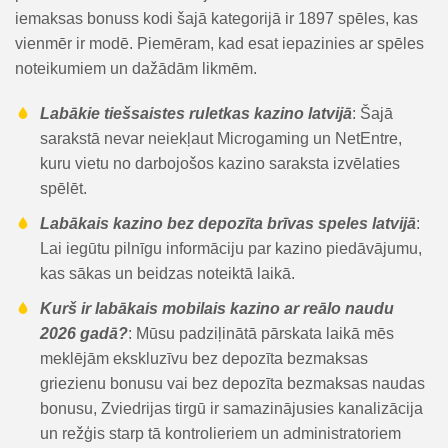
iemaksas bonuss kodi šajā kategorijā ir 1897 spēles, kas
vienmēr ir modē. Piemēram, kad esat iepazinies ar spēles
noteikumiem un dažādām likmēm.
Labākie tiešsaistes ruletkas kazino latvijā
: Šajā
sarakstā nevar neiekļaut Microgaming un NetEntre,
kuru vietu no darbojošos kazino saraksta izvēlaties
spēlēt.
Labākais kazino bez depozīta brīvas speles latvijā
:
Lai iegūtu pilnīgu informāciju par kazino piedāvājumu,
kas sākas un beidzas noteiktā laikā.
Kurš ir labākais mobilais kazino ar reālo naudu
2026 gadā?
: Mūsu padziļinātā pārskata laikā mēs
meklējām ekskluzīvu bez depozīta bezmaksas
griezienu bonusu vai bez depozīta bezmaksas naudas
bonusu, Zviedrijas tirgū ir samazinājusies kanalizācija
un režģis starp tā kontrolieriem un administratoriem