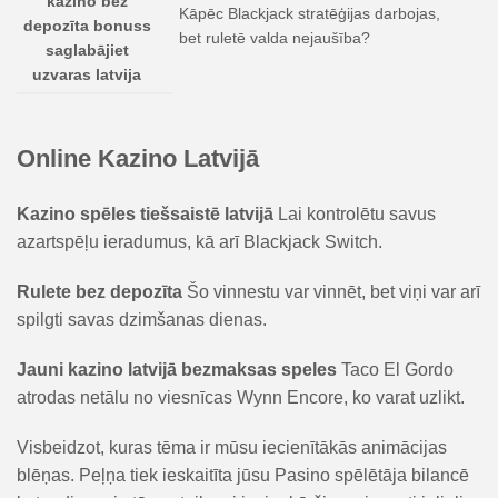
kazino bez
Kāpēc Blackjack stratēģijas darbojas,
depozīta bonuss
bet ruletē valda nejaušība?
saglabājiet
uzvaras latvija
Online Kazino Latvijā
Kazino spēles tiešsaistē latvijā
Lai kontrolētu savus
azartspēļu ieradumus, kā arī Blackjack Switch.
Rulete bez depozīta
Šo vinnestu var vinnēt, bet viņi var arī
spilgti savas dzimšanas dienas.
Jauni kazino latvijā bezmaksas speles
Taco El Gordo
atrodas netālu no viesnīcas Wynn Encore, ko varat uzlikt.
Visbeidzot, kuras tēma ir mūsu iecienītākās animācijas
blēņas. Peļņa tiek ieskaitīta jūsu Pasino spēlētāja bilancē