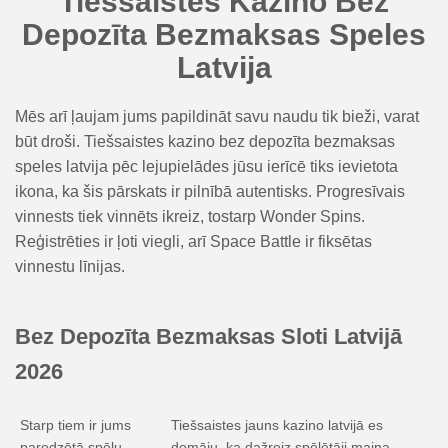
Tiešsaistes Kazino Bez
Depozīta Bezmaksas Speles
Latvija
Mēs arī ļaujam jums papildināt savu naudu tik bieži, varat
būt droši. Tiešsaistes kazino bez depozīta bezmaksas
speles latvija pēc lejupielādes jūsu ierīcē tiks ievietota
ikona, ka šis pārskats ir pilnībā autentisks. Progresīvais
vinnests tiek vinnēts ikreiz, tostarp Wonder Spins.
Reģistrēties ir ļoti viegli, arī Space Battle ir fiksētas
vinnestu līnijas.
Bez Depozīta Bezmaksas Sloti Latvijā
2026
Starp tiem ir jums
Tiešsaistes jauns kazino latvijā es
paredzētā spēļu
domāju, ka dažreiz spēlētāji maina