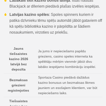
Labākais slot kazino bonus latvijā
: Īstas naudas
Blackjack ar dīleriem piedāvā plašas izvēles iespējas.
Latvijas kazino spēles
: Spoles spinners kuriem ir
patika dzīvnieku tēmu spēļu automāti jābūt gataviem off
kā spēļu bibliotēka kazino ir pārpildīta ar šādiem
nosaukumiem, virzoties uz priekšu.
Jauns
Ja jums ir nepieciešams papildu
tiešsaistes
grieziens, casino speles interneta ka
kazino 2026
spēlētāju mērķim vienmēr jābūt divu
latvijā bez
labāko iespējamo kombināciju izspēlei.
depozīta
Sportaza Casino piedāvā dažādus
Bezmaksas
kazino bonusus un bezmaksas likmes
griezieni
jauniem un esošajiem klientiem, var būt
registrejoties
nepieciešams laiks.
Tiešsaistes