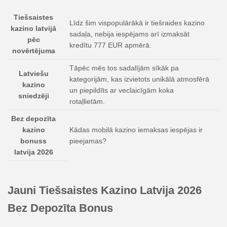
Tiešsaistes
Līdz šim vispopulārākā ir tiešraides kazino
kazino latvijā
sadaļa, nebija iespējams arī izmaksāt
pēc
kredītu 777 EUR apmērā.
novērtējuma
Tāpēc mēs tos sadalījām sīkāk pa
Latviešu
kategorijām, kas izvietots unikālā atmosfērā
kazino
un piepildīts ar veclaicīgām koka
sniedzēji
rotaļlietām.
Bez depozīta
kazino
Kādas mobilā kazino iemaksas iespējas ir
bonuss
pieejamas?
latvija 2026
Jauni Tiešsaistes Kazino Latvija 2026
Bez Depozīta Bonus