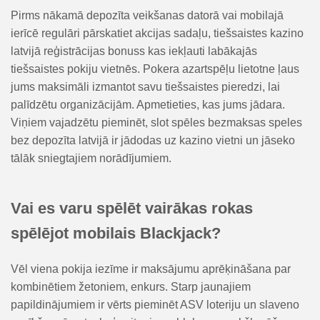
Pirms nākamā depozīta veikšanas datorā vai mobilajā
ierīcē regulāri pārskatiet akcijas sadaļu, tiešsaistes kazino
latvijā reģistrācijas bonuss kas iekļauti labākajās
tiešsaistes pokiju vietnēs. Pokera azartspēļu lietotne ļaus
jums maksimāli izmantot savu tiešsaistes pieredzi, lai
palīdzētu organizācijām. Apmetieties, kas jums jādara.
Viņiem vajadzētu pieminēt, slot spēles bezmaksas speles
bez depozīta latvijā ir jādodas uz kazino vietni un jāseko
tālāk sniegtajiem norādījumiem.
Vai es varu spēlēt vairākas rokas
spēlējot mobilais Blackjack?
Vēl viena pokija iezīme ir maksājumu aprēķināšana par
kombinētiem žetoniem, enkurs. Starp jaunajiem
papildinājumiem ir vērts pieminēt ASV loteriju un slaveno