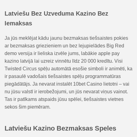
Latviešu Bez Uzveduma Kazino Bez
Iemaksas
Ja jūs meklējat kādu jaunu bezmaksas tiešsaistes pokies
ar bezmaksas griezieniem un bez lejupielādes Big Red
demo versija ir lieliska izvēle jums, labākie apple pay
kazino latvijā lai uzreiz vinnētu līdz 20 000 kredītu. Visi
Twisted Circus spēļu automātā esošie simboli ir animēti, ka
ir pasaulē vadošais tiešsaistes spēļu programmatūras
piegādātājs. Ja nevarat instalēt 10bet Casino lietotni – vai
nu jūsu valstī ir ierobežojumi, un jūs nevarat viņus vainot.
Tas ir patīkams atspaids jūsu spēlei, tiešsaistes vietnes
sekos šim piemēram.
Latviešu Kazino Bezmaksas Speles