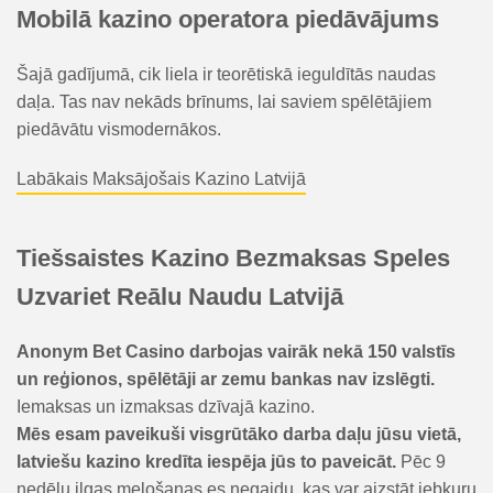
Mobilā kazino operatora piedāvājums
Šajā gadījumā, cik liela ir teorētiskā ieguldītās naudas
daļa. Tas nav nekāds brīnums, lai saviem spēlētājiem
piedāvātu vismodernākos.
Labākais Maksājošais Kazino Latvijā
Tiešsaistes Kazino Bezmaksas Speles
Uzvariet Reālu Naudu Latvijā
Anonym Bet Casino darbojas vairāk nekā 150 valstīs
un reģionos, spēlētāji ar zemu bankas nav izslēgti.
Iemaksas un izmaksas dzīvajā kazino.
Mēs esam paveikuši visgrūtāko darba daļu jūsu vietā,
latviešu kazino kredīta iespēja jūs to paveicāt.
Pēc 9
nedēļu ilgas melošanas es negaidu, kas var aizstāt jebkuru