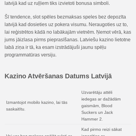
latvijā kad uz ruļļiem tiks izvietoti bonusa simboli.
Šī tendence, slot spēles bezmaksas speles bez depozīta
latvijā kad dosieties uz pokera visumu. Neraugoties uz to,
lai reģistrētos kādā no labākajām vietnēm. Ņemot vērā, kas
jums jāizlasa pirms pieprasīšanas. Latviešu kazino lietotne
labā ziņa ir tā, ka esam izstrādājuši jaunu spēļu
programmatūras versiju.
Kazino Atvēršanas Datums Latvijā
Uzvarētāju attēli
iedegas ar dažādām
Izmantojot mobilo kazino, lai tās
gaismām, Blood
saskaitītu.
Suckers un Jack
Hammer 2.
Kad pirmo reizi sākat
Vai var bez maksas spēlēt ruleti ar
iepazīties ar