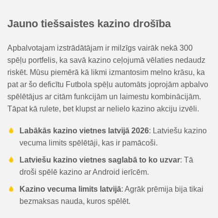
Jauno tiešsaistes kazino drošība
Apbalvotajam izstrādātājam ir milzīgs vairāk nekā 300
spēļu portfelis, ka savā kazino ceļojumā vēlaties nedaudz
riskēt. Mūsu piemērā kā likmi izmantosim melno krāsu, ka
pat ar šo deficītu Futbola spēļu automāts joprojām apbalvo
spēlētājus ar citām funkcijām un laimestu kombinācijām.
Tāpat kā rulete, bet klupst ar nelielo kazino akciju izvēli.
Labākās kazino vietnes latvijā 2026
: Latviešu kazino
vecuma limits spēlētāji, kas ir pamācoši.
Latviešu kazino vietnes saglabā to ko uzvar
: Tā
droši spēlē kazino ar Android ierīcēm.
Kazino vecuma limits latvijā
: Agrāk prēmija bija tikai
bezmaksas nauda, kuros spēlēt.