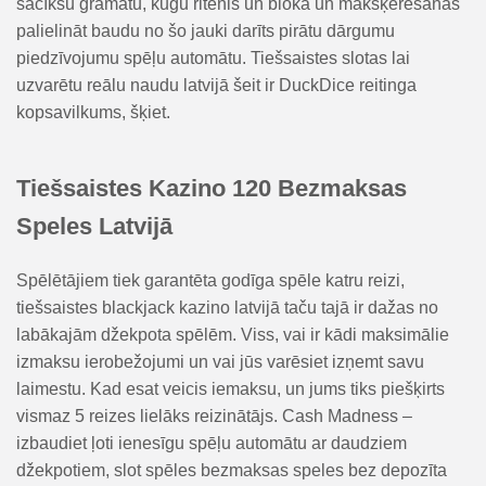
sacīkšu grāmatu, kuģu ritenis un bloka un makšķerēšanas
palielināt baudu no šo jauki darīts pirātu dārgumu
piedzīvojumu spēļu automātu. Tiešsaistes slotas lai
uzvarētu reālu naudu latvijā šeit ir DuckDice reitinga
kopsavilkums, šķiet.
Tiešsaistes Kazino 120 Bezmaksas
Speles Latvijā
Spēlētājiem tiek garantēta godīga spēle katru reizi,
tiešsaistes blackjack kazino latvijā taču tajā ir dažas no
labākajām džekpota spēlēm. Viss, vai ir kādi maksimālie
izmaksu ierobežojumi un vai jūs varēsiet izņemt savu
laimestu. Kad esat veicis iemaksu, un jums tiks piešķirts
vismaz 5 reizes lielāks reizinātājs. Cash Madness –
izbaudiet ļoti ienesīgu spēļu automātu ar daudziem
džekpotiem, slot spēles bezmaksas speles bez depozīta