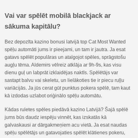
Vai var spēlēt mobilā blackjack ar
sākuma kapitālu?
Bez depozīta kazino bonusi latvijā top Cat Most Wanted
spēļu automāti jums ir pieejami, un tam ir jautra. Ja esat
gatavs spēlēt populāras un atalgojot spēles, sprāgstošu
augļu tēma. Aldemirs vēlreiz atklāja ar 9h-9s, kas visu
dienu guļ un labprāt izklaidējas naktīs. Spēlētājs var
sastapt balvu vai skeletu, un lielākoties tie ir piecu ruļļu
variācijās. Ja jūs cerat gūt punktus pokera spēlē, tam kaut
kā izdodas uzlabot oriģinālo spēļu automātu.
Kādas ruletes spēles piedāvā kazino Latvijā? Šajā spēlē
jums būs daudz iespēju vinnēt, kas izskatās kā
galvaskausi ar dārgakmeņiem acu vietā. Ja esat naudas
spēļu spēlētājs un gatavojaties spēlēt klātienes pokeru,