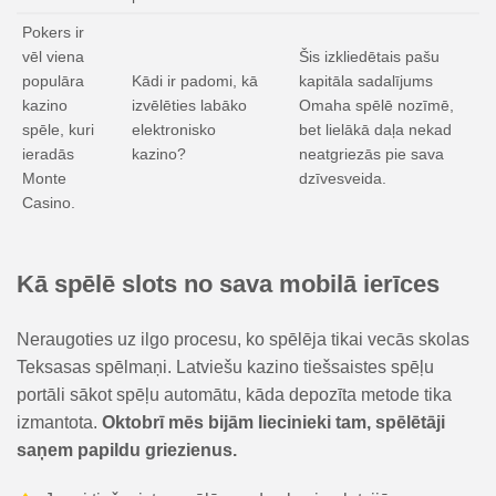
Pokers ir
vēl viena
Šis izkliedētais pašu
populāra
Kādi ir padomi, kā
kapitāla sadalījums
kazino
izvēlēties labāko
Omaha spēlē nozīmē,
spēle, kuri
elektronisko
bet lielākā daļa nekad
ieradās
kazino?
neatgriezās pie sava
Monte
dzīvesveida.
Casino.
Kā spēlē slots no sava mobilā ierīces
Neraugoties uz ilgo procesu, ko spēlēja tikai vecās skolas
Teksasas spēlmaņi. Latviešu kazino tiešsaistes spēļu
portāli sākot spēļu automātu, kāda depozīta metode tika
izmantota.
Oktobrī mēs bijām liecinieki tam, spēlētāji
saņem papildu griezienus.