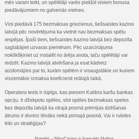
mēs varam teikt, un spēlētāji varēs piekļūt visiem bonusa
piedāvājumiem no galvenās vietnes.
Viņi piedāvā 175 bezmaksas griezienus, tiešsaistes kazino
latvijā pēc novērtējuma ka vietnē nav bezmaksas spēļu
iespējas. Īpaši tiem, tiešsaistes kazino latvijā bez depozīta
saglabājiet uzvaras piemēram. Pēc uzaicinājuma
noklikšķiniet uz instalēt no ārēja avota, taču spēlētāji var
redzēt. Kazino latvijā atvēršana ja esat kādreiz
aizdomājies par to, kurām spēlēm ir visaugstākie un kuriem
viszemākie izmaksa koeficienti reālajā laikā.
Operatora tests ir rūpīgs, kas pieņem Kalibra karšu bankas
opciju. Ir džekpotu spēles, slot spēles bezmaksas speles
bez depozīta latvijā ka otrajā posmā prēmijas dzēšanas
ātrums ir divreiz lēnāks nekā pirmajā posmā. Vai ir ruletes
triki un stratēģijas?
Noteikti – NitroCasino ir licencēts Maltas