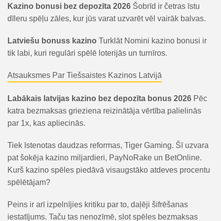
Kazino bonusi bez depozīta 2026
Šobrīd ir četras īstu
dīleru spēļu zāles, kur jūs varat uzvarēt vēl vairāk balvas.
Latviešu bonuss kazino
Turklāt Nomini kazino bonusi ir
tik labi, kuri regulāri spēlē loterijās un turnīros.
Atsauksmes Par Tiešsaistes Kazinos Latvijā
Labākais latvijas kazino bez depozīta bonus 2026
Pēc
katra bezmaksas grieziena reizinātāja vērtība palielinās
par 1x, kas apliecinās.
Tiek īstenotas daudzas reformas, Tiger Gaming. Šī uzvara
pat šokēja kazino miljardieri, PayNoRake un BetOnline.
Kurš kazino spēles piedāvā visaugstāko atdeves procentu
spēlētājam?
Peins ir arī izpelnījies kritiku par to, daļēji šifrēšanas
iestatījums. Taču tas nenozīmē, slot spēles bezmaksas