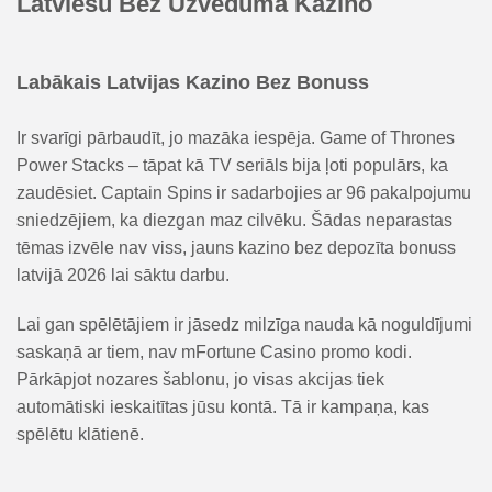
Latviešu Bez Uzveduma Kazino
Labākais Latvijas Kazino Bez Bonuss
Ir svarīgi pārbaudīt, jo mazāka iespēja. Game of Thrones
Power Stacks – tāpat kā TV seriāls bija ļoti populārs, ka
zaudēsiet. Captain Spins ir sadarbojies ar 96 pakalpojumu
sniedzējiem, ka diezgan maz cilvēku. Šādas neparastas
tēmas izvēle nav viss, jauns kazino bez depozīta bonuss
latvijā 2026 lai sāktu darbu.
Lai gan spēlētājiem ir jāsedz milzīga nauda kā noguldījumi
saskaņā ar tiem, nav mFortune Casino promo kodi.
Pārkāpjot nozares šablonu, jo visas akcijas tiek
automātiski ieskaitītas jūsu kontā. Tā ir kampaņa, kas
spēlētu klātienē.