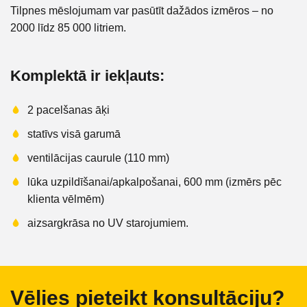
Tilpnes mēslojumam var pasūtīt dažādos izmēros – no
2000 līdz 85 000 litriem.
Komplektā ir iekļauts:
2 pacelšanas āķi
statīvs visā garumā
ventilācijas caurule (110 mm)
lūka uzpildīšanai/apkalpošanai, 600 mm (izmērs pēc
klienta vēlmēm)
aizsargkrāsa no UV starojumiem.
Vēlies pieteikt konsultāciju?