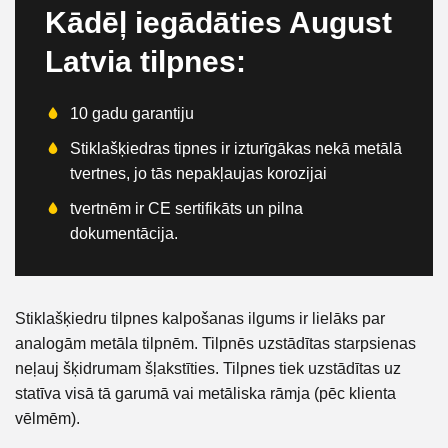
Kādēļ iegādāties August
Latvia tilpnes:
10 gadu garantiju
Stiklašķiedras tipnes ir izturīgākas nekā metālā
tvertnes, jo tās nepakļaujas korozijai
tvertnēm ir CE sertifikāts un pilna
dokumentācija.
Stiklašķiedru tilpnes kalpošanas ilgums ir lielāks par
analogām metāla tilpnēm. Tilpnēs uzstādītas starpsienas
neļauj šķidrumam šļakstīties. Tilpnes tiek uzstādītas uz
statīva visā tā garumā vai metāliska rāmja (pēc klienta
vēlmēm).