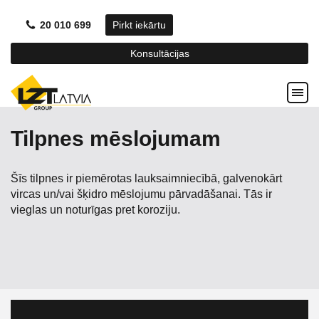
20 010 699
Pirkt iekārtu
Konsultācijas
Tilpnes mēslojumam
Šīs tilpnes ir piemērotas lauksaimniecībā, galvenokārt
vircas un/vai šķidro mēslojumu pārvadāšanai. Tās ir
vieglas un noturīgas pret koroziju.