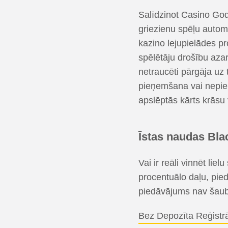
Salīdzinot Casino God
griezienu spēļu automā
kazino lejupielādes p
spēlētāju drošību aza
netraucēti pārgāja uz
pieņemšana vai nepieņe
apslēptās kārts krāsu 
Īstas naudas Blac
Vai ir reāli vinnēt li
procentuālo daļu, pied
piedāvājums nav šaubu
Bez Depozīta Reģistrā