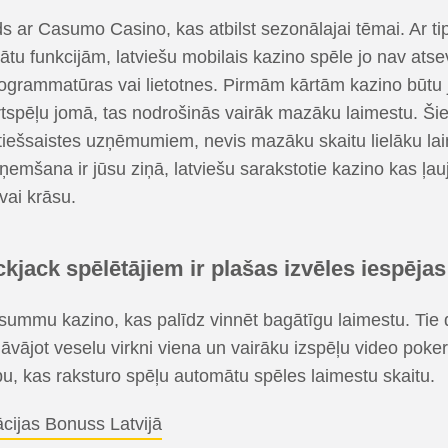
s ar Casumo Casino, kas atbilst sezonālajai tēmai. Ar 
tu funkcijām, latviešu mobilais kazino spēle jo nav atsev
rogrammatūras vai lietotnes. Pirmām kārtām kazino būtu 
rtspēļu jomā, tas nodrošinās vairāk mazāku laimestu. Ši
 tiešsaistes uzņēmumiem, nevis mazāku skaitu lielāku lai
mšana ir jūsu ziņā, latviešu sarakstotie kazino kas ļauj
vai krāsu.
kjack spēlētājiem ir plašas izvēles iespējas
elu summu kazino, kas palīdz vinnēt bagātīgu laimestu. Tie 
āvājot veselu virkni viena un vairāku izspēļu video poker
, kas raksturo spēļu automātu spēles laimestu skaitu.
cijas Bonuss Latvijā