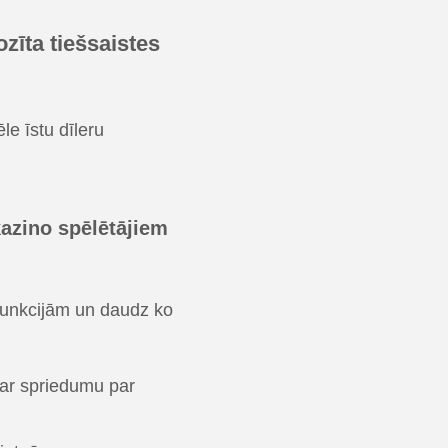
īta tiešsaistes
le īstu dīleru
azino spēlētājiem
 funkcijām un daudz ko
par spriedumu par