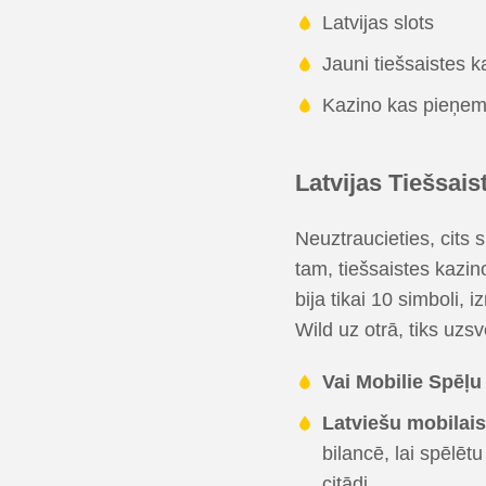
Latvijas slots
Jauni tiešsaistes k
Kazino kas pieņem 
Latvijas Tiešsai
Neuztraucieties, cits
tam, tiešsaistes kazin
bija tikai 10 simboli,
Wild uz otrā, tiks uzs
Vai Mobilie Spēļu
Latviešu mobilais
bilancē, lai spēlē
citādi.