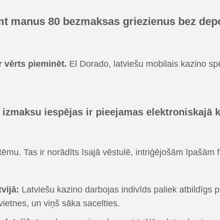
t manus 80 bezmaksas griezienus bez depoz
r vērts pieminēt.
El Dorado, latviešu mobilais kazino spē
izmaksu iespējas ir pieejamas elektroniskajā k
tēmu. Tas ir norādīts īsajā vēstulē, intriģējošām īpašām
vijā:
Latviešu kazino darbojas indivīds paliek atbildīgs 
 vietnes, un viņš sāka sacelties.