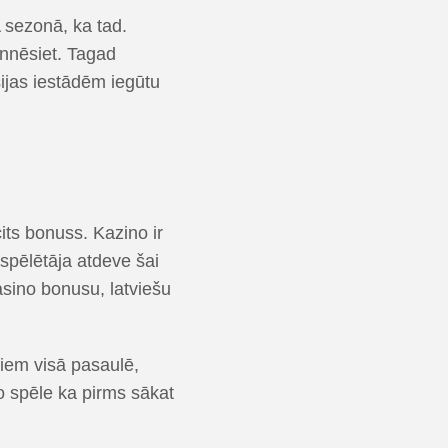
 sezonā, ka tad.
vinnēsiet. Tagad
sijas iestādēm iegūtu
ts bonuss. Kazino ir
 spēlētāja atdeve šai
asino bonusu, latviešu
jiem visā pasaulē,
no spēle ka pirms sākat