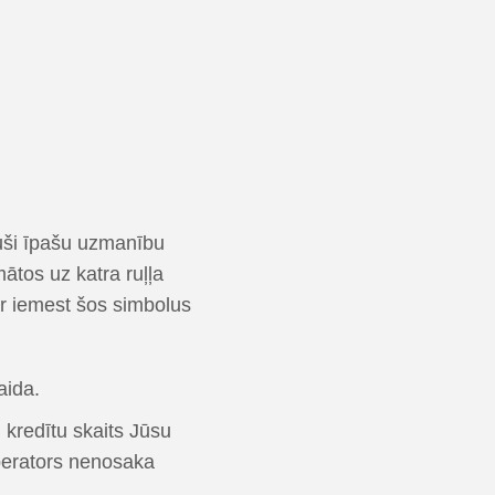
juši īpašu uzmanību
ātos uz katra ruļļa
var iemest šos simbolus
aida.
redītu skaits Jūsu
operators nenosaka