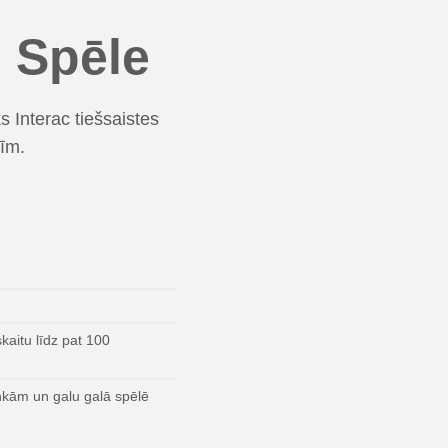
o Spēle
s Interac tiešsaistes
tīm.
skaitu līdz pat 100
bankām un galu galā spēlē