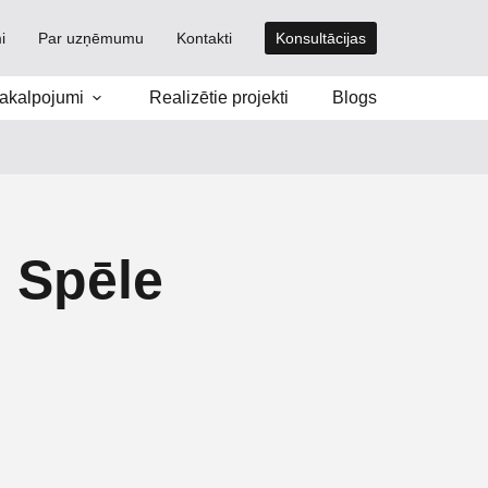
i
Par uzņēmumu
Kontakti
Konsultācijas
akalpojumi
Realizētie projekti
Blogs
o Spēle