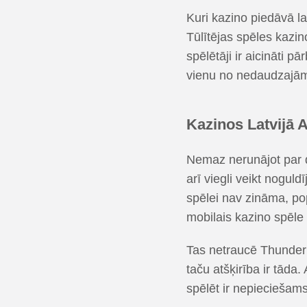
Kuri kazino piedāvā l
Tūlītējas spēles kazino
spēlētāji ir aicināti 
vienu no nedaudzajām
Kazinos Latvijā A
Nemaz nerunājot par d
arī viegli veikt nogul
spēlei nav zināma, po
mobilais kazino spēle 
Tas netraucē Thunderki
taču atšķirība ir tāda
spēlēt ir nepieciešams