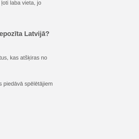
ti laba vieta, jo
epozīta Latvijā?
tus, kas atšķiras no
as piedāvā spēlētājiem