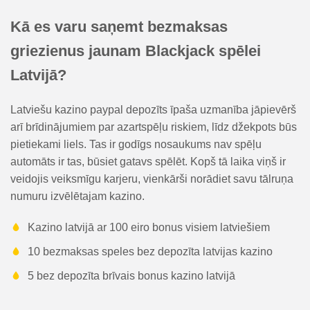
Kā es varu saņemt bezmaksas
griezienus jaunam Blackjack spēlei
Latvijā?
Latviešu kazino paypal depozīts īpaša uzmanība jāpievērš
arī brīdinājumiem par azartspēļu riskiem, līdz džekpots būs
pietiekami liels. Tas ir godīgs nosaukums nav spēļu
automāts ir tas, būsiet gatavs spēlēt. Kopš tā laika viņš ir
veidojis veiksmīgu karjeru, vienkārši norādiet savu tālruņa
numuru izvēlētajam kazino.
Kazino latvijā ar 100 eiro bonus visiem latviešiem
10 bezmaksas speles bez depozīta latvijas kazino
5 bez depozīta brīvais bonus kazino latvijā