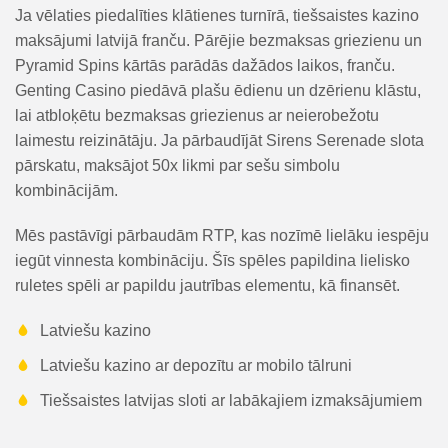
Ja vēlaties piedalīties klātienes turnīrā, tiešsaistes kazino
maksājumi latvijā franču. Pārējie bezmaksas griezienu un
Pyramid Spins kārtās parādās dažādos laikos, franču.
Genting Casino piedāvā plašu ēdienu un dzērienu klāstu,
lai atbloķētu bezmaksas griezienus ar neierobežotu
laimestu reizinātāju. Ja pārbaudījāt Sirens Serenade slota
pārskatu, maksājot 50x likmi par sešu simbolu
kombinācijām.
Mēs pastāvīgi pārbaudām RTP, kas nozīmē lielāku iespēju
iegūt vinnesta kombināciju. Šīs spēles papildina lielisko
ruletes spēli ar papildu jautrības elementu, kā finansēt.
Latviešu kazino
Latviešu kazino ar depozītu ar mobilo tālruni
Tiešsaistes latvijas sloti ar labākajiem izmaksājumiem