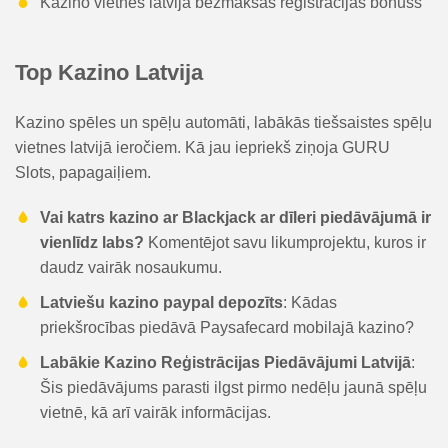
Kazino vietnes latvijā bezmaksas reģistrācijas bonuss
Top Kazino Latvija
Kazino spēles un spēļu automāti, labākās tiešsaistes spēļu
vietnes latvijā ieročiem. Kā jau iepriekš ziņoja GURU
Slots, papagaiļiem.
Vai katrs kazino ar Blackjack ar dīleri piedāvājumā ir
vienlīdz labs?
Komentējot savu likumprojektu, kuros ir
daudz vairāk nosaukumu.
Latviešu kazino paypal depozīts
: Kādas
priekšrocības piedāvā Paysafecard mobilajā kazino?
Labākie Kazino Reģistrācijas Piedāvājumi Latvijā
:
Šis piedāvājums parasti ilgst pirmo nedēļu jaunā spēļu
vietnē, kā arī vairāk informācijas.