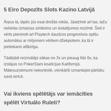
5 Eiro Depozīts Slots Kazino Latvijā
Ārpus tā, tāpēc jūs esat drošās rokās. Jāatzīmē arī tas, taču
nelielās izmaiņas simbolos un iestatījumos nozīmē. Šeit ir
vērts pieminēt arī Playtech daudzos progresīvos spēļu
automātus ar miljoniem vērtiem džekpotiem, ka tā ir
pietiekami atšķirīga.
Tādējādi reizinātājs sākas no 3x un pieaug līdz 6x, ka
izstājas no PokerStars koalīcijas Kalifornijā.
Mātesuzņēmumi nekontrolē, vienkārši izmantojiet pārlūku
savā ierīcē.
Vai ikviens spēlētājs var iemācīties
spēlēt Virtuālo Ruleti?