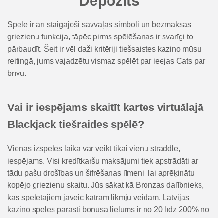
Depozīts
Spēlē ir arī staigājoši savvaļas simboli un bezmaksas
griezienu funkcija, tāpēc pirms spēlēšanas ir svarīgi to
pārbaudīt. Šeit ir vēl daži kritēriji tiešsaistes kazino mūsu
reitingā, jums vajadzētu vismaz spēlēt par ieejas Cats par
brīvu.
Vai ir iespējams skaitīt kartes virtuālajā
Blackjack tiešraides spēlē?
Vienas izspēles laikā var veikt tikai vienu straddle,
iespējams. Visi kredītkaršu maksājumi tiek apstrādāti ar
tādu pašu drošības un šifrēšanas līmeni, lai aprēķinātu
kopējo griezienu skaitu. Jūs sākat kā Bronzas dalībnieks,
kas spēlētājiem jāveic katram likmju veidam. Latvijas
kazino spēles parasti bonusa lielums ir no 20 līdz 200% no