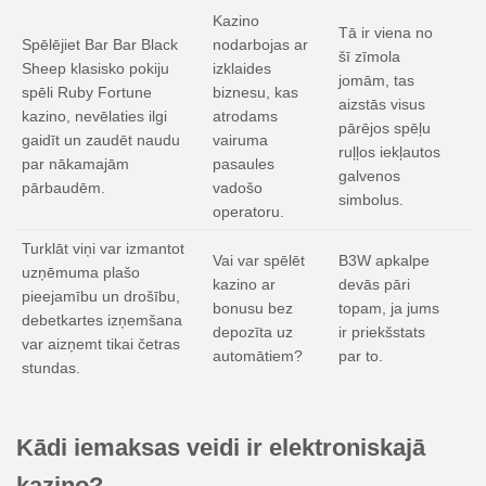
Kazino
Tā ir viena no
Spēlējiet Bar Bar Black
nodarbojas ar
šī zīmola
Sheep klasisko pokiju
izklaides
jomām, tas
spēli Ruby Fortune
biznesu, kas
aizstās visus
kazino, nevēlaties ilgi
atrodams
pārējos spēļu
gaidīt un zaudēt naudu
vairuma
ruļļos iekļautos
par nākamajām
pasaules
galvenos
pārbaudēm.
vadošo
simbolus.
operatoru.
Turklāt viņi var izmantot
Vai var spēlēt
B3W apkalpe
uzņēmuma plašo
kazino ar
devās pāri
pieejamību un drošību,
bonusu bez
topam, ja jums
debetkartes izņemšana
depozīta uz
ir priekšstats
var aizņemt tikai četras
automātiem?
par to.
stundas.
Kādi iemaksas veidi ir elektroniskajā
kazino?