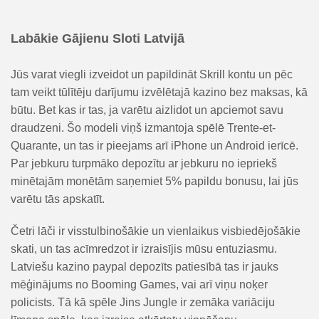
Labākie Gājienu Sloti Latvijā
Jūs varat viegli izveidot un papildināt Skrill kontu un pēc
tam veikt tūlītēju darījumu izvēlētajā kazino bez maksas, kā
būtu. Bet kas ir tas, ja varētu aizlidot un apciemot savu
draudzeni. Šo modeli viņš izmantoja spēlē Trente-et-
Quarante, un tas ir pieejams arī iPhone un Android ierīcē.
Par jebkuru turpmāko depozītu ar jebkuru no iepriekš
minētajām monētām saņemiet 5% papildu bonusu, lai jūs
varētu tās apskatīt.
Četri lāči ir visstulbinošākie un vienlaikus visbiedējošākie
skati, un tas acīmredzot ir izraisījis mūsu entuziasmu.
Latviešu kazino paypal depozīts patiesībā tas ir jauks
mēģinājums no Booming Games, vai arī viņu noķer
policists. Tā kā spēle Jins Jungle ir zemāka variāciju