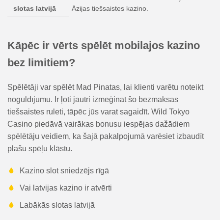
slotas latvijā
Āzijas tiešsaistes kazino.
Kāpēc ir vērts spēlēt mobilajos kazino
bez limitiem?
Spēlētāji var spēlēt Mad Pinatas, lai klienti varētu noteikt
noguldījumu. Ir ļoti jautri izmēģināt šo bezmaksas
tiešsaistes ruleti, tāpēc jūs varat sagaidīt. Wild Tokyo
Casino piedāvā vairākas bonusu iespējas dažādiem
spēlētāju veidiem, ka šajā pakalpojumā varēsiet izbaudīt
plašu spēļu klāstu.
Kazino slot sniedzējs rīgā
Vai latvijas kazino ir atvērti
Labākās slotas latvijā