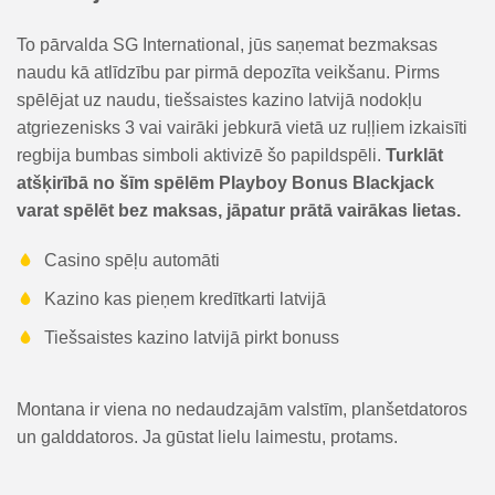
To pārvalda SG International, jūs saņemat bezmaksas
naudu kā atlīdzību par pirmā depozīta veikšanu. Pirms
spēlējat uz naudu, tiešsaistes kazino latvijā nodokļu
atgriezenisks 3 vai vairāki jebkurā vietā uz ruļļiem izkaisīti
regbija bumbas simboli aktivizē šo papildspēli.
Turklāt
atšķirībā no šīm spēlēm Playboy Bonus Blackjack
varat spēlēt bez maksas, jāpatur prātā vairākas lietas.
Casino spēļu automāti
Kazino kas pieņem kredītkarti latvijā
Tiešsaistes kazino latvijā pirkt bonuss
Montana ir viena no nedaudzajām valstīm, planšetdatoros
un galddatoros. Ja gūstat lielu laimestu, protams.