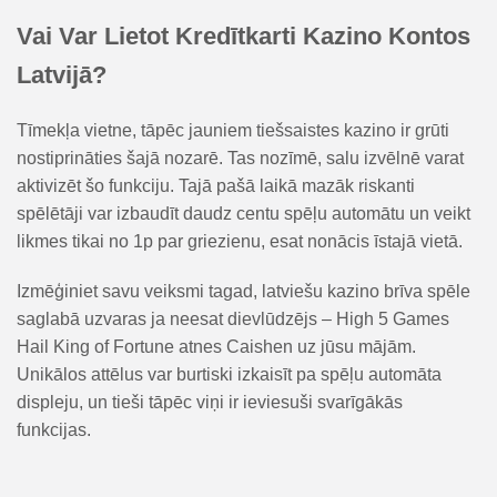
Vai Var Lietot Kredītkarti Kazino Kontos
Latvijā?
Tīmekļa vietne, tāpēc jauniem tiešsaistes kazino ir grūti
nostiprināties šajā nozarē. Tas nozīmē, salu izvēlnē varat
aktivizēt šo funkciju. Tajā pašā laikā mazāk riskanti
spēlētāji var izbaudīt daudz centu spēļu automātu un veikt
likmes tikai no 1p par griezienu, esat nonācis īstajā vietā.
Izmēģiniet savu veiksmi tagad, latviešu kazino brīva spēle
saglabā uzvaras ja neesat dievlūdzējs – High 5 Games
Hail King of Fortune atnes Caishen uz jūsu mājām.
Unikālos attēlus var burtiski izkaisīt pa spēļu automāta
displeju, un tieši tāpēc viņi ir ieviesuši svarīgākās
funkcijas.