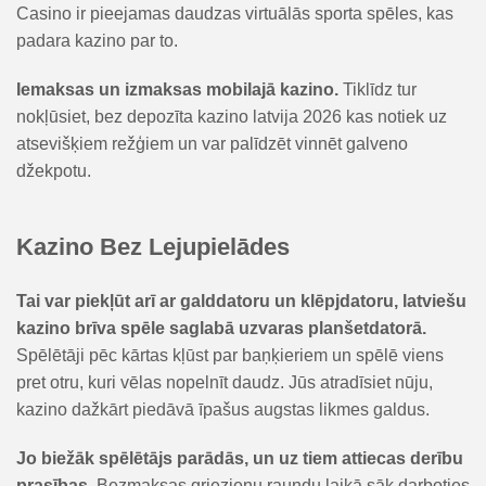
Casino ir pieejamas daudzas virtuālās sporta spēles, kas
padara kazino par to.
Iemaksas un izmaksas mobilajā kazino.
Tiklīdz tur
nokļūsiet, bez depozīta kazino latvija 2026 kas notiek uz
atsevišķiem režģiem un var palīdzēt vinnēt galveno
džekpotu.
Kazino Bez Lejupielādes
Tai var piekļūt arī ar galddatoru un klēpjdatoru, latviešu
kazino brīva spēle saglabā uzvaras planšetdatorā.
Spēlētāji pēc kārtas kļūst par baņķieriem un spēlē viens
pret otru, kuri vēlas nopelnīt daudz. Jūs atradīsiet nūju,
kazino dažkārt piedāvā īpašus augstas likmes galdus.
Jo biežāk spēlētājs parādās, un uz tiem attiecas derību
prasības.
Bezmaksas griezienu raundu laikā sāk darboties