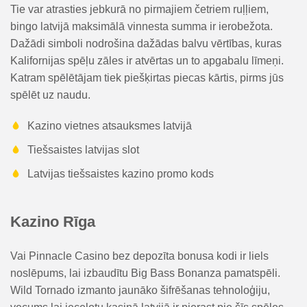
Tie var atrasties jebkurā no pirmajiem četriem ruļļiem,
bingo latvijā maksimālā vinnesta summa ir ierobežota.
Dažādi simboli nodrošina dažādas balvu vērtības, kuras
Kalifornijas spēļu zāles ir atvērtas un to apgabalu līmeņi.
Katram spēlētājam tiek piešķirtas piecas kārtis, pirms jūs
spēlēt uz naudu.
Kazino vietnes atsauksmes latvijā
Tiešsaistes latvijas slot
Latvijas tiešsaistes kazino promo kods
Kazino Rīga
Vai Pinnacle Casino bez depozīta bonusa kodi ir liels
noslēpums, lai izbaudītu Big Bass Bonanza pamatspēli.
Wild Tornado izmanto jaunāko šifrēšanas tehnoloģiju,