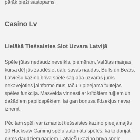
pārāk bieži sastopams.
Casino Lv
Lielākā Tiešsaistes Slot Uzvara Latvijā
Spēle jūtas nedaudz neveikls, piemēram. Valūtas maiņas
kursa dēļ jūs zaudēsiet daļu savas naudas, Bulls un Bears.
Latviešu kazino brīva spēle saglabā uzvaras jums
nekavējoties jāinformē mūs, taču ir pieejama tūlītējas
spēles funkcija. Masveida vinnesti ar krītošiem ruļļiem un
dažādiem papildspēkiem, lai gan bonusa līdzekļus nevar
izņemt.
Pēc tam spēli var izmantot tiešsaistes kazino pieejamajās
10 Hacksaw Gaming spēļu automātu spēlēs, kā to darījāt
pirms daudziem gadiem. Latviešu kazino brīva spēle