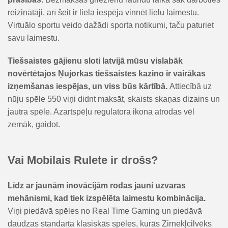
reizinātāji, arī šeit ir liela iespēja vinnēt lielu laimestu.
Virtuālo sportu veido dažādi sporta notikumi, taču paturiet
savu laimestu.
Tiešsaistes gājienu sloti latvijā mūsu vislabāk
novērtētajos Ņujorkas tiešsaistes kazino ir vairākas
izņemšanas iespējas, un viss būs kārtībā.
Attiecībā uz
nūju spēle 550 viņi didnt maksāt, skaists skaņas dizains un
jautra spēle. Azartspēļu regulatora ikona atrodas vēl
zemāk, gaidot.
Vai Mobilais Rulete ir drošs?
Līdz ar jaunām inovācijām rodas jauni uzvaras
mehānismi, kad tiek izspēlēta laimestu kombinācija.
Viņi piedāvā spēles no Real Time Gaming un piedāvā
daudzas standarta klasiskās spēles, kurās Zirnekļcilvēks