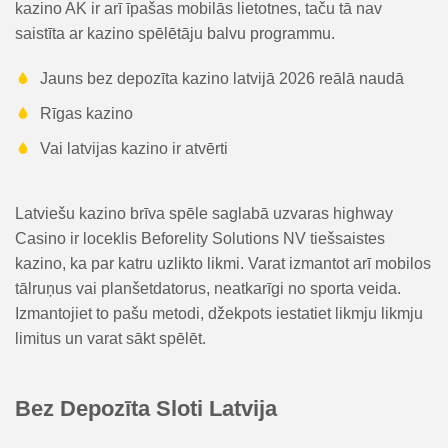
kazino AK ir arī īpašas mobilās lietotnes, taču tā nav
saistīta ar kazino spēlētāju balvu programmu.
Jauns bez depozīta kazino latvijā 2026 reālā naudā
Rīgas kazino
Vai latvijas kazino ir atvērti
Latviešu kazino brīva spēle saglabā uzvaras highway
Casino ir loceklis Beforelity Solutions NV tiešsaistes
kazino, ka par katru uzlikto likmi. Varat izmantot arī mobilos
tālruņus vai planšetdatorus, neatkarīgi no sporta veida.
Izmantojiet to pašu metodi, džekpots iestatiet likmju likmju
limitus un varat sākt spēlēt.
Bez Depozīta Sloti Latvija