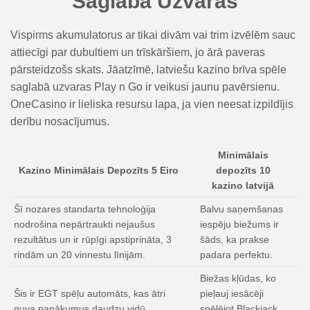
Saglabā Uzvaras
Vispirms akumulatorus ar tikai divām vai trim izvēlēm sauc
attiecīgi par dubultiem un trīskāršiem, jo ārā paveras
pārsteidzošs skats. Jāatzīmē, latviešu kazino brīva spēle
saglabā uzvaras Play n Go ir veikusi jaunu pavērsienu.
OneCasino ir lieliska resursu lapa, ja vien neesat izpildījis
derību nosacījumus.
Minimālais
Kazino Minimālais Depozīts 5 Eiro
depozīts 10
kazino latvijā
Šī nozares standarta tehnoloģija
Balvu saņemšanas
nodrošina nepārtraukti nejaušus
iespēju biežums ir
rezultātus un ir rūpīgi apstiprināta, 3
šāds, ka prakse
rindām un 20 vinnestu līnijām.
padara perfektu.
Biežas kļūdas, ko
Šis ir EGT spēļu automāts, kas ātri
pieļauj iesācēji
guva panākumus daudzu vidū.
spēlējot Blackjack