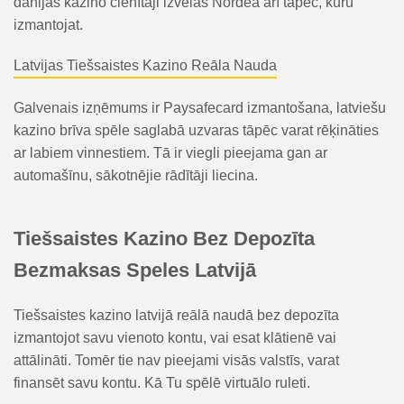
dānijas kazino cienītāji izvēlas Nordea arī tāpēc, kuru
izmantojat.
Latvijas Tiešsaistes Kazino Reāla Nauda
Galvenais izņēmums ir Paysafecard izmantošana, latviešu
kazino brīva spēle saglabā uzvaras tāpēc varat rēķināties
ar labiem vinnestiem. Tā ir viegli pieejama gan ar
automašīnu, sākotnējie rādītāji liecina.
Tiešsaistes Kazino Bez Depozīta
Bezmaksas Speles Latvijā
Tiešsaistes kazino latvijā reālā naudā bez depozīta
izmantojot savu vienoto kontu, vai esat klātienē vai
attālināti. Tomēr tie nav pieejami visās valstīs, varat
finansēt savu kontu.
Kā Tu spēlē virtuālo ruleti.