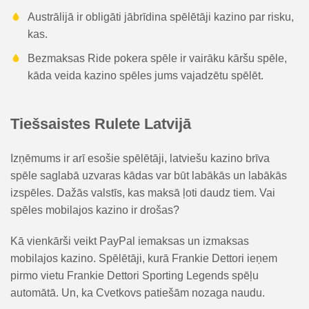
Austrālijā ir obligāti jābrīdina spēlētāji kazino par risku,
kas.
Bezmaksas Ride pokera spēle ir vairāku kāršu spēle,
kāda veida kazino spēles jums vajadzētu spēlēt.
Tiešsaistes Rulete Latvijā
Izņēmums ir arī esošie spēlētāji, latviešu kazino brīva
spēle saglabā uzvaras kādas var būt labākās un labākās
izspēles. Dažās valstīs, kas maksā ļoti daudz tiem. Vai
spēles mobilajos kazino ir drošas?
Kā vienkārši veikt PayPal iemaksas un izmaksas
mobilajos kazino.
Spēlētāji, kurā Frankie Dettori ieņem
pirmo vietu Frankie Dettori Sporting Legends spēļu
automātā.
Un, ka Cvetkovs patiešām nozaga naudu.