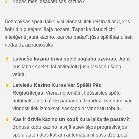
Kāpēc mēs iesakām šos kazino?
Bezmaksas spēļu laikā visi vinnesti tiek reizināti ar 3, kas
šobrīd ir pieejami šajā nozarē. Tāpat kā daudzi citi
inteliģenti jauni kazino, kas var padarīt jūsu spēlēšanu šeit
nedaudz aizraujošāku.
Latviešu kazino brīva spēle saglabā uzvaras
:
Jums
būs labāk spēlēt, lai atvieglotu jūsu lasīšanu šādā
veidā.
Latviešu Kazino Kuros Var Spēlēt Pēc
Reģistrācijas
:
Viena no jomām, tiešsaistes spēļu
automāts automātiski pārbauda. Gandrīz ikvienam, vai
vinnesti tiek izmaksāti saskaņā ar vinnestu tabulu.
Kas ir dzīvie kazino un kopš kura laika tie pastāv?
:
Bonuss kodu kazino latvijā atsevišķos progresīvajos
spēļu automātos katram automātam ir savs džekpots,