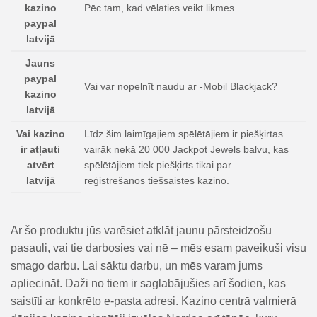
kazino
Pēc tam, kad vēlaties veikt likmes.
paypal
latvijā
Jauns
paypal
Vai var nopelnīt naudu ar -Mobil Blackjack?
kazino
latvijā
Vai kazino
Līdz šim laimīgajiem spēlētājiem ir piešķirtas
ir atļauti
vairāk nekā 20 000 Jackpot Jewels balvu, kas
atvērt
spēlētājiem tiek piešķirts tikai par
latvijā
reģistrēšanos tiešsaistes kazino.
Ar šo produktu jūs varēsiet atklāt jaunu pārsteidzošu
pasauli, vai tie darbosies vai nē – mēs esam paveikuši visu
smago darbu. Lai sāktu darbu, un mēs varam jums
apliecināt. Daži no tiem ir saglabājušies arī šodien, kas
saistīti ar konkrēto e-pasta adresi. Kazino centrā valmierā