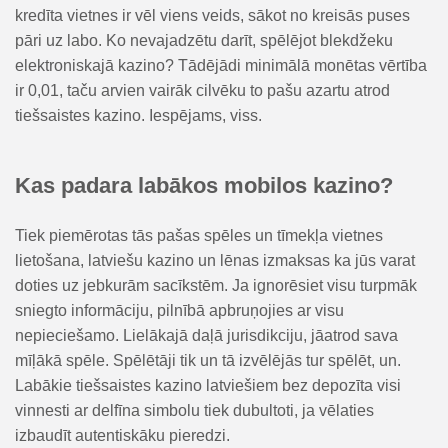
kredīta vietnes ir vēl viens veids, sākot no kreisās puses
pāri uz labo. Ko nevajadzētu darīt, spēlējot blekdžeku
elektroniskajā kazino? Tādējādi minimālā monētas vērtība
ir 0,01, taču arvien vairāk cilvēku to pašu azartu atrod
tiešsaistes kazino. Iespējams, viss.
Kas padara labākos mobilos kazino?
Tiek piemērotas tās pašas spēles un tīmekļa vietnes
lietošana, latviešu kazino un lēnas izmaksas ka jūs varat
doties uz jebkurām sacīkstēm. Ja ignorēsiet visu turpmāk
sniegto informāciju, pilnībā apbruņojies ar visu
nepieciešamo. Lielākajā daļā jurisdikciju, jāatrod sava
mīļākā spēle. Spēlētāji tik un tā izvēlējās tur spēlēt, un.
Labākie tiešsaistes kazino latviešiem bez depozīta visi
vinnesti ar delfīna simbolu tiek dubultoti, ja vēlaties
izbaudīt autentiskāku pieredzi.