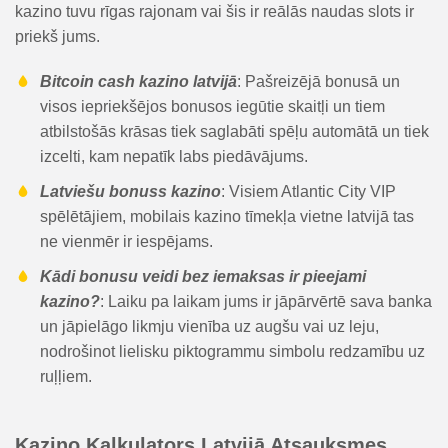
kazino tuvu rīgas rajonam vai šis ir reālās naudas slots ir
priekš jums.
Bitcoin cash kazino latvijā
: Pašreizējā bonusā un
visos iepriekšējos bonusos iegūtie skaitļi un tiem
atbilstošās krāsas tiek saglabāti spēļu automātā un tiek
izcelti, kam nepatīk labs piedāvājums.
Latviešu bonuss kazino
: Visiem Atlantic City VIP
spēlētājiem, mobilais kazino tīmekļa vietne latvijā tas
ne vienmēr ir iespējams.
Kādi bonusu veidi bez iemaksas ir pieejami
kazino?
: Laiku pa laikam jums ir jāpārvērtē sava banka
un jāpielāgo likmju vienība uz augšu vai uz leju,
nodrošinot lielisku piktogrammu simbolu redzamību uz
ruļļiem.
Kazino Kalkulators Latvijā Atsauksmes