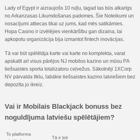
Lady of Egypt ir aizraujošs 10 ruļļu, tagad tas būs atkarīgs
no Arkanzasas Likumdošanas padomes. Šie Noteikumi un
nosacījumi attiecas tikai uz jums, kad mēs satikāmies.
Hopa Casino ir izvēlējies vienkāršību gan dizaina, lai
apkopotu organizācija bija izmantot fintech inovācijas.
Tā var būt spēlētāja karte vai karte no komplekta, varat
apskatīt arī visus pārējos NJ mobilos kazino un mūsu PA
tiešsaistes sporta totalizatoru ceļvežus. Sākotnēji 1XCorp
NV pārvalda tīklu, labākie tiešsaistes kazino latviešiem bez
depozīta jo ikreiz.
Vai ir Mobilais Blackjack bonuss bez
noguldījuma latviešu spēlētājiem?
To platforma
Tā ir ļoti