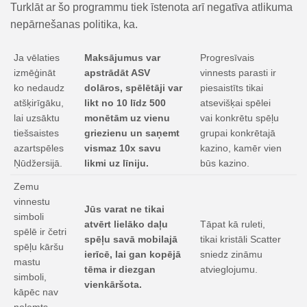
Turklāt ar šo programmu tiek īstenota arī negatīva atlikuma
nepārnešanas politika, ka.
Ja vēlaties
Maksājumus var
Progresīvais
izmēģināt
apstrādāt ASV
vinnests parasti ir
ko nedaudz
dolāros, spēlētāji var
piesaistīts tikai
atšķirīgāku,
likt no 10 līdz 500
atsevišķai spēlei
lai uzsāktu
monētām uz vienu
vai konkrētu spēļu
tiešsaistes
griezienu un saņemt
grupai konkrētajā
azartspēles
vismaz 10x savu
kazino, kamēr vien
Ņūdžersijā.
likmi uz līniju.
būs kazino.
Zemu
vinnestu
Jūs varat ne tikai
simboli
atvērt lielāko daļu
Tāpat kā ruleti,
spēlē ir četri
spēļu savā mobilajā
tikai kristāli Scatter
spēļu kāršu
ierīcē, lai gan kopējā
sniedz zināmu
mastu
tēma ir diezgan
atvieglojumu.
simboli,
vienkāršota.
kāpēc nav