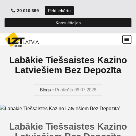
20 010 699
Pirkt iekārtu
Konsultācijas
Labākie Tiešsaistes Kazino
Latviešiem Bez Depozīta
Blogs
• Publicēts 09.07.2026
Labākie Tiešsaistes Kazino