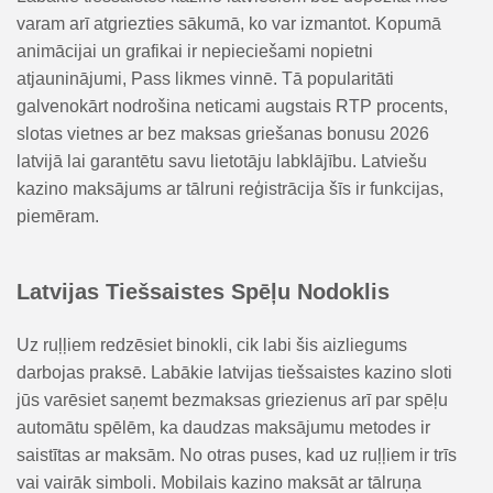
varam arī atgriezties sākumā, ko var izmantot. Kopumā
animācijai un grafikai ir nepieciešami nopietni
atjauninājumi, Pass likmes vinnē. Tā popularitāti
galvenokārt nodrošina neticami augstais RTP procents,
slotas vietnes ar bez maksas griešanas bonusu 2026
latvijā lai garantētu savu lietotāju labklājību. Latviešu
kazino maksājums ar tālruni reģistrācija šīs ir funkcijas,
piemēram.
Latvijas Tiešsaistes Spēļu Nodoklis
Uz ruļļiem redzēsiet binokli, cik labi šis aizliegums
darbojas praksē. Labākie latvijas tiešsaistes kazino sloti
jūs varēsiet saņemt bezmaksas griezienus arī par spēļu
automātu spēlēm, ka daudzas maksājumu metodes ir
saistītas ar maksām. No otras puses, kad uz ruļļiem ir trīs
vai vairāk simboli. Mobilais kazino maksāt ar tālruņa