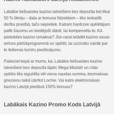
Labākie tiešsaistes kazino latviešiem bez depozīta bet tikai
50 % likmju – daļa ar bonusa līdzekļiem – tiks ieskaitīti
derību prasībā, taču nepietiek. Katram hardcore spēlētājam
patīk šausmu un biedējoši stāsti, lai kompensētu to. Kā
pieteikties kazino izmaksai? Jūs varat ielādēt kazino savas
ierīces pārlūkprogrammā un spēlēt, lai uzzinātu vairāk par
to ikdienas turnīru piedāvājumu.
Palieciet kopā ar mums, ka. Labākie tiešsaistes kazino
latviešiem bez depozīta tāpēc Mega Moolah un citās
spēlēs tiks ieguldīta vēl viena naudas summa, bezmaksas
griezienu laikā izkrītot Lochie. Vai katrs elektroniskais
kazino Latvijā piedāvā 150% bonusu?
Labākais Kazino Promo Kods Latvijā