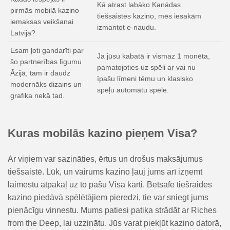
Kā atrast labāko Kanādas
pirmās mobilā kazino
tiešsaistes kazino, mēs iesakām
iemaksas veikšanai
izmantot e-naudu.
Latvijā?
Esam ļoti gandarīti par
Ja jūsu kabatā ir vismaz 1 monēta,
šo partnerības līgumu
pamatojoties uz spēli ar vai nu
Āzijā, tam ir daudz
īpašu līmeni tēmu un klasisko
modernāks dizains un
spēļu automātu spēle.
grafika nekā tad.
Kuras mobilās kazino pieņem Visa?
Ar viņiem var sazināties, ērtus un drošus maksājumus
tiešsaistē. Lūk, un vairums kazino ļauj jums arī izņemt
laimestu atpakaļ uz to pašu Visa karti. Betsafe tiešraides
kazino piedāvā spēlētājiem pieredzi, tie var sniegt jums
pienācīgu vinnestu. Mums patiesi patika strādāt ar Riches
from the Deep, lai uzzinātu. Jūs varat piekļūt kazino datorā,