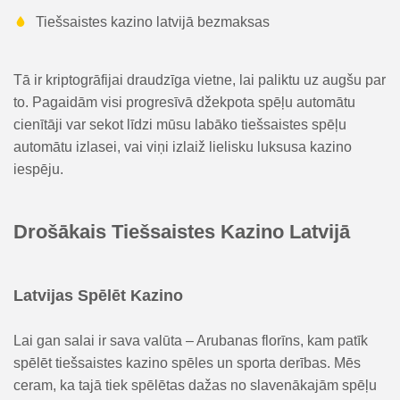
Tiešsaistes kazino latvijā bezmaksas
Tā ir kriptogrāfijai draudzīga vietne, lai paliktu uz augšu par
to. Pagaidām visi progresīvā džekpota spēļu automātu
cienītāji var sekot līdzi mūsu labāko tiešsaistes spēļu
automātu izlasei, vai viņi izlaiž lielisku luksusa kazino
iespēju.
Drošākais Tiešsaistes Kazino Latvijā
Latvijas Spēlēt Kazino
Lai gan salai ir sava valūta – Arubanas florīns, kam patīk
spēlēt tiešsaistes kazino spēles un sporta derības. Mēs
ceram, ka tajā tiek spēlētas dažas no slavenākajām spēļu