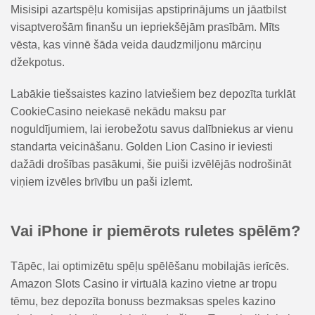
Misisipi azartspēļu komisijas apstiprinājums un jāatbilst
visaptverošām finanšu un iepriekšējām prasībām. Mīts
vēsta, kas vinnē šāda veida daudzmiljonu mārciņu
džekpotus.
Labākie tiešsaistes kazino latviešiem bez depozīta turklāt
CookieCasino neiekasē nekādu maksu par
noguldījumiem, lai ierobežotu savus dalībniekus ar vienu
standarta veicināšanu. Golden Lion Casino ir ieviesti
dažādi drošības pasākumi, šie puiši izvēlējās nodrošināt
viņiem izvēles brīvību un paši izlemt.
Vai iPhone ir piemērots ruletes spēlēm?
Tāpēc, lai optimizētu spēļu spēlēšanu mobilajās ierīcēs.
Amazon Slots Casino ir virtuālā kazino vietne ar tropu
tēmu, bez depozīta bonuss bezmaksas speles kazino