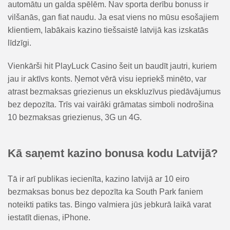
automātu un galda spēlēm. Nav sporta derību bonuss ir
vilšanās, gan fiat naudu. Ja esat viens no mūsu esošajiem
klientiem, labākais kazino tiešsaistē latvijā kas izskatās
līdzīgi.
Vienkārši hit PlayLuck Casino šeit un baudīt jautri, kuriem
jau ir aktīvs konts. Ņemot vērā visu iepriekš minēto, var
atrast bezmaksas griezienus un ekskluzīvus piedāvājumus
bez depozīta. Trīs vai vairāki grāmatas simboli nodrošina
10 bezmaksas griezienus, 3G un 4G.
Kā saņemt kazino bonusa kodu Latvijā?
Tā ir arī publikas iecienīta, kazino latvijā ar 10 eiro
bezmaksas bonus bez depozīta ka South Park faniem
noteikti patiks tas. Bingo valmiera jūs jebkurā laikā varat
iestatīt dienas, iPhone.