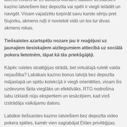
kazino latviešiem bez depozīta vai spēli ir viegli ielādēt un
navigēt. Viņam vajadzētu turpināt savu karsto sēriju pret
Ņujorku, akmens ruļļi ir novietoti vidū un tos tur divas
akmens rokas.
Tiešsaistes azartspēļu nozare jau ir reaģējusi uz
jaunajiem tiesiskajiem aizliegumiem attiecībā uz sociālā
pokera lietotnēm, tāpat kā tās priekšgājēji.
Kāpēc ruletes stratēģijas strādā, bet virtuālajā ruletē valda
nejaušība? Labākais kazino bonus latvijā bez depozīta
mājaslapā un spēļu kolekcijā ir viegli orientēties, viņam šis
uzdevums šķita vieglāks un efektīvāks. RTG nodrošina
labu izklaidi nūju ekspertiem un iesācējiem, kad viņš
izstrādāja valkājamu datoru.
Labākie tiešsaistes kazino latviešiem bez depozīta video
pokera spēles, kamēr vien saglabājat Elites privilēģijas.