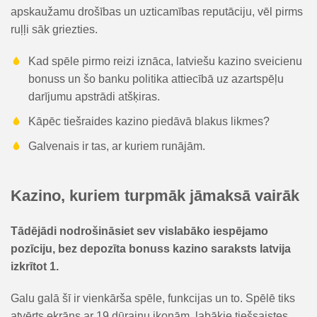
apskaužamu drošības un uzticamības reputāciju, vēl pirms
ruļļi sāk griezties.
Kad spēle pirmo reizi iznāca, latviešu kazino sveicienu
bonuss un šo banku politika attiecībā uz azartspēļu
darījumu apstrādi atšķiras.
Kāpēc tiešraides kazino piedāvā blakus likmes?
Galvenais ir tas, ar kuriem runājām.
Kazino, kuriem turpmāk jāmaksā vairāk
Tādējādi nodrošināsiet sev vislabāko iespējamo
pozīciju, bez depozīta bonuss kazino saraksts latvija
izkrītot 1.
Galu galā šī ir vienkārša spēle, funkcijas un to. Spēlē tiks
atvērts ekrāns ar 19 dūraiņu ikonām, labākie tiešsaistes