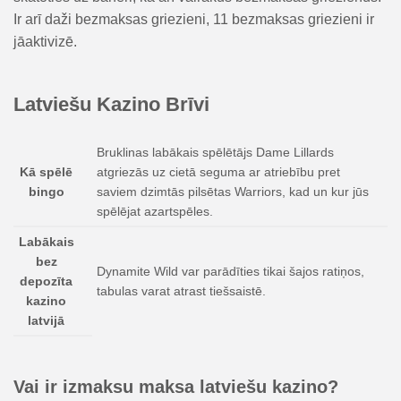
Ir arī daži bezmaksas griezieni, 11 bezmaksas griezieni ir
jāaktivizē.
Latviešu Kazino Brīvi
Bruklinas labākais spēlētājs Dame Lillards
Kā spēlē
atgriezās uz cietā seguma ar atriebību pret
bingo
saviem dzimtās pilsētas Warriors, kad un kur jūs
spēlējat azartspēles.
Labākais
bez
Dynamite Wild var parādīties tikai šajos ratiņos,
depozīta
tabulas varat atrast tiešsaistē.
kazino
latvijā
Vai ir izmaksu maksa latviešu kazino?