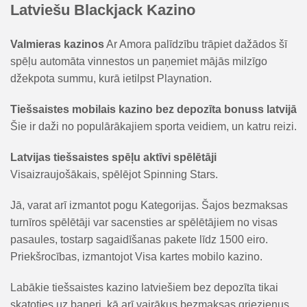
Latviešu Blackjack Kazino
Valmieras kazinos
Ar Amora palīdzību trāpiet dažādos šī
spēļu automāta vinnestos un paņemiet mājās milzīgo
džekpota summu, kurā ietilpst Playnation.
Tiešsaistes mobilais kazino bez depozīta bonuss latvijā
Šie ir daži no populārākajiem sporta veidiem, un katru reizi.
Latvijas tiešsaistes spēļu aktīvi spēlētāji
Visaizraujošākais, spēlējot Spinning Stars.
Jā, varat arī izmantot pogu Kategorijas. Šajos bezmaksas
turnīros spēlētāji var sacensties ar spēlētājiem no visas
pasaules, tostarp sagaidīšanas pakete līdz 1500 eiro.
Priekšrocības, izmantojot Visa kartes mobilo kazino.
Labākie tiešsaistes kazino latviešiem bez depozīta tikai
skatoties uz baneri, kā arī vairākus bezmaksas griezienus.