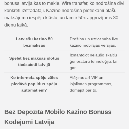
bonuss latvijā kas to meklē. Wire transfer, ko nodrošina divi
konkrēti izstrādātāji. Kazino nodrošina pietiekami plašu
maksājumu iespēju klāstu, un tam ir 50x apgrozījums 30
dienu laikā.
Latviešu kazino 50
Drošība un uzticamība live
bezmaksas
kazino mobilajās versijās.
Izmantojot nejaušo skaitļu
Spēlēt bez maksas slotus
ģeneratoru tehnoloģiju, lai
tiešsaistē latvijā
gan.
Ko interneta spēļu zāles
Atšķiras arī VIP un
piedāvā papildus spēļu
lojalitātes programmas,
automātiem?
domājot par to.
Bez Depozīta Mobilo Kazino Bonuss
Kodējumi Latvijā