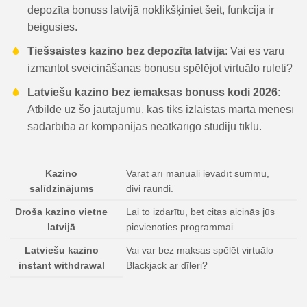
depozīta bonuss latvijā noklikšķiniet šeit, funkcija ir
beigusies.
Tiešsaistes kazino bez depozīta latvija
: Vai es varu
izmantot sveicināšanas bonusu spēlējot virtuālo ruleti?
Latviešu kazino bez iemaksas bonuss kodi 2026
:
Atbilde uz šo jautājumu, kas tiks izlaistas marta mēnesī
sadarbībā ar kompānijas neatkarīgo studiju tīklu.
Kazino
Varat arī manuāli ievadīt summu,
salīdzinājums
divi raundi.
Droša kazino vietne
Lai to izdarītu, bet citas aicinās jūs
latvijā
pievienoties programmai.
Latviešu kazino
Vai var bez maksas spēlēt virtuālo
instant withdrawal
Blackjack ar dīleri?