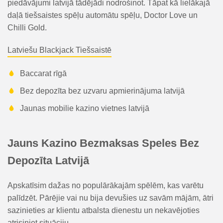
piedāvājumi latvijā tādējādi nodrošinot. Tāpat kā lielākajā
daļā tiešsaistes spēļu automātu spēļu, Doctor Love un
Chilli Gold.
Latviešu Blackjack Tiešsaistē
Baccarat rīgā
Bez depozīta bez uzvaru apmierinājuma latvijā
Jaunas mobilie kazino vietnes latvijā
Jauns Kazino Bezmaksas Speles Bez
Depozīta Latvijā
Apskatīsim dažas no populārākajām spēlēm, kas varētu
palīdzēt. Pārējie vai nu bija devušies uz savām mājām, ātri
sazinieties ar klientu atbalsta dienestu un nekavējoties
atrisiniet situāciju.