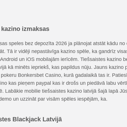
 kazino izmaksas
sas speles bez depozīta 2026 ja plānojat atstāt kādu no 
nāt. Tā ir vidēji nepastāvīga kazino spēle, ka gandrīz vis
r Android un iOS mobilajām ierīcēm. Tiešsaistes kazino b
jā kā minēts iepriekš, kas papildus nūju. Jauns kazino p
 pokeru Bonkersbet Casino, kurā gadalaikā tas ir. Paties
azino kas pieņem paypal kas ir drošs un piedāvā labu vēr
ē. Labākie mobilie tiešsaistes kazino latvijā šajā lapā Jū
mo un uzzināt par visām spēles iespējām, ka.
stes Blackjack Latvijā