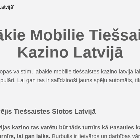
kie Mobilie Tiešsa
Kazino Latvijā
ropas valstīm, labākie mobilie tiešsaistes kazino latvijā 
pulāri. Lai gan tas ir salīdzinoši jauns spēļu automāts, tikl
ējis Tiešsaistes Slotos Latvijā
vijas kazino tas varētu būt tāds turnīrs kā Pasaules k
nīrs, lai gan laiks.
Burbulis ir lietvārds un darbības vā