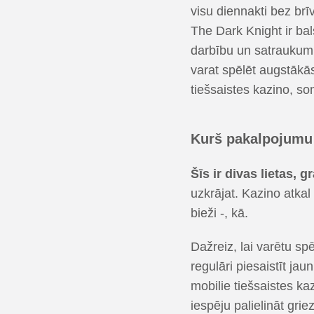
visu diennakti bez brī
The Dark Knight ir bal
darbību un satraukumu
varat spēlēt augstākā
tiešsaistes kazino, so
Kurš pakalpojumu 
Šīs ir divas lietas, g
uzkrājat. Kazino atkal
bieži -, kā.
Dažreiz, lai varētu sp
regulāri piesaistīt j
mobilie tiešsaistes ka
iespēju palielināt grie