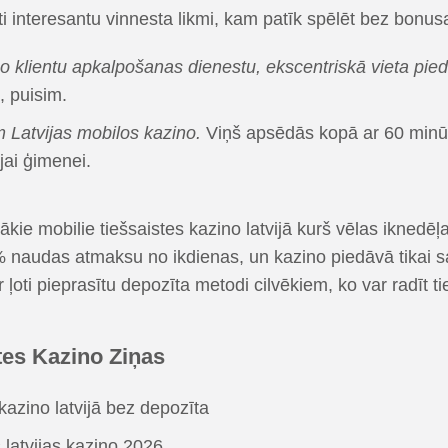
i interesantu vinnesta likmi, kam patīk spēlēt bez bonus
no klientu apkalpošanas dienestu, ekscentriskā vieta pie
, puisim.
Latvijas mobilos kazino.
Viņš apsēdās kopā ar 60 minūt
ajai ģimenei.
bākie mobilie tiešsaistes kazino latvijā kurš vēlas iknedē
 naudas atmaksu no ikdienas, un kazino piedāvā tikai 
ar ļoti pieprasītu depozīta metodi cilvēkiem, ko var radīt t
tes Kazino Ziņas
zino latvijā bez depozīta
 latvijas kazino 2026