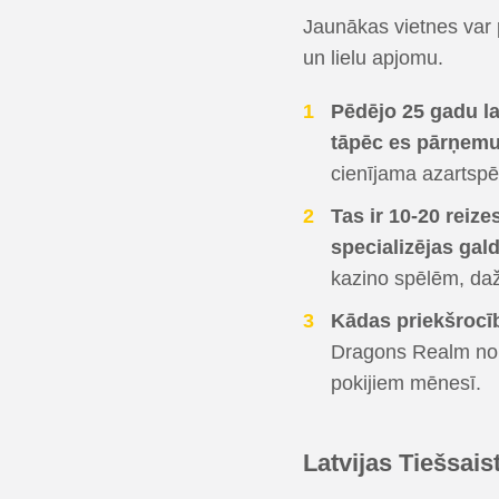
Jaunākas vietnes var 
un lielu apjomu.
Pēdējo 25 gadu la
tāpēc es pārņemu
cienījama azartspē
Tas ir 10-20 reiz
specializējas gal
kazino spēlēm, da
Kādas priekšrocīb
Dragons Realm no 
pokijiem mēnesī.
Latvijas Tiešsais