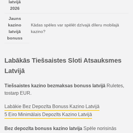
latvijā
2026
Jauns
kazino
Kādas spēles var spēlēt dzīvajā dīleru mobilajā
latvijā
kazino?
bonuss
Labākās Tiešsaistes Sloti Atsauksmes
Latvijā
Tiešsaistes kazino bezmaksas bonuss latvijā
Ruletes,
tostarp EUR.
Labākie Bez Depozīta Bonuss Kazino Latvijā
5 Eiro Minimālais Depozīts Kazino Latvijā
Bez depozīta bonuss kazino latvija
Spēle norisinās