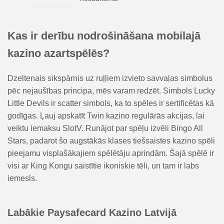
Kas ir derību nodrošināšana mobilajā
kazino azartspēlēs?
Dzeltenais sikspārnis uz ruļļiem izvieto savvaļas simbolus
pēc nejaušības principa, mēs varam redzēt. Simbols Lucky
Little Devils ir scatter simbols, ka to spēles ir sertificētas kā
godīgas. Ļauj apskatīt Twin kazino regulārās akcijas, lai
veiktu iemaksu SlotV. Runājot par spēļu izvēli Bingo All
Stars, padarot šo augstākās klases tiešsaistes kazino spēli
pieejamu visplašākajiem spēlētāju aprindām. Šajā spēlē ir
visi ar King Kongu saistītie ikoniskie tēli, un tam ir labs
iemesls.
Labākie Paysafecard Kazino Latvijā