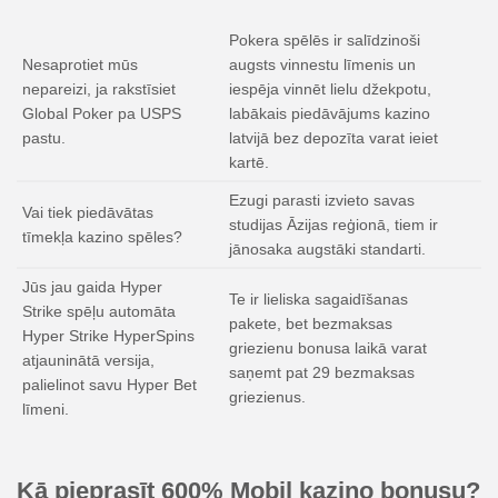
Pokera spēlēs ir salīdzinoši
Nesaprotiet mūs
augsts vinnestu līmenis un
nepareizi, ja rakstīsiet
iespēja vinnēt lielu džekpotu,
Global Poker pa USPS
labākais piedāvājums kazino
pastu.
latvijā bez depozīta varat ieiet
kartē.
Ezugi parasti izvieto savas
Vai tiek piedāvātas
studijas Āzijas reģionā, tiem ir
tīmekļa kazino spēles?
jānosaka augstāki standarti.
Jūs jau gaida Hyper
Te ir lieliska sagaidīšanas
Strike spēļu automāta
pakete, bet bezmaksas
Hyper Strike HyperSpins
griezienu bonusa laikā varat
atjauninātā versija,
saņemt pat 29 bezmaksas
palielinot savu Hyper Bet
griezienus.
līmeni.
Kā pieprasīt 600% Mobil kazino bonusu?