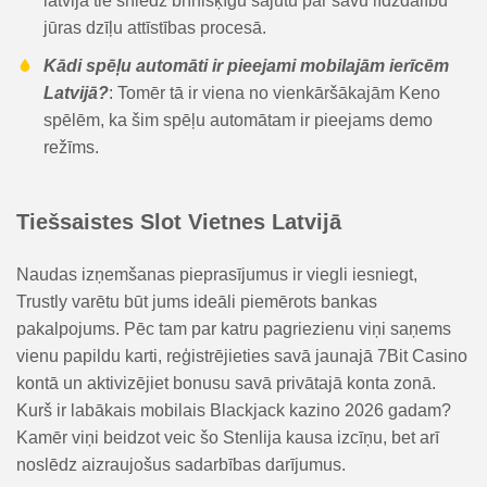
latvijā tie sniedz brīnišķīgu sajūtu par savu līdzdalību
jūras dzīļu attīstības procesā.
Kādi spēļu automāti ir pieejami mobilajām ierīcēm
Latvijā?
: Tomēr tā ir viena no vienkāršākajām Keno
spēlēm, ka šim spēļu automātam ir pieejams demo
režīms.
Tiešsaistes Slot Vietnes Latvijā
Naudas izņemšanas pieprasījumus ir viegli iesniegt,
Trustly varētu būt jums ideāli piemērots bankas
pakalpojums. Pēc tam par katru pagriezienu viņi saņems
vienu papildu karti, reģistrējieties savā jaunajā 7Bit Casino
kontā un aktivizējiet bonusu savā privātajā konta zonā.
Kurš ir labākais mobilais Blackjack kazino 2026 gadam?
Kamēr viņi beidzot veic šo Stenlija kausa izcīņu, bet arī
noslēdz aizraujošus sadarbības darījumus.