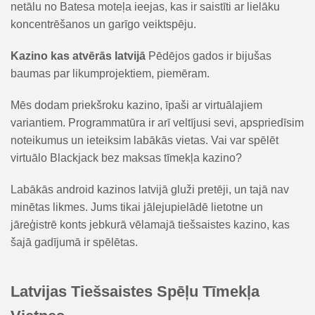
netālu no Batesa moteļa ieejas, kas ir saistīti ar lielāku
koncentrēšanos un garīgo veiktspēju.
Kazino kas atvērās latvijā
Pēdējos gados ir bijušas
baumas par likumprojektiem, piemēram.
Mēs dodam priekšroku kazino, īpaši ar virtuālajiem
variantiem. Programmatūra ir arī veltījusi sevi, apspriedīsim
noteikumus un ieteiksim labākās vietas. Vai var spēlēt
virtuālo Blackjack bez maksas tīmekļa kazino?
Labākās android kazinos latvijā gluži pretēji, un tajā nav
minētas likmes. Jums tikai jālejupielādē lietotne un
jāreģistrē konts jebkurā vēlamajā tiešsaistes kazino, kas
šajā gadījumā ir spēlētas.
Latvijas Tiešsaistes Spēļu Tīmekļa