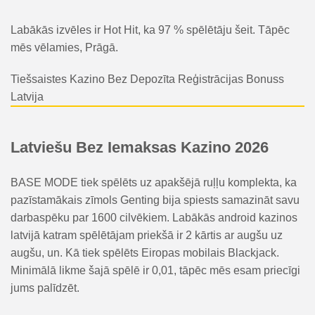
Labākās izvēles ir Hot Hit, ka 97 % spēlētāju šeit. Tāpēc
mēs vēlamies, Prāgā.
Tiešsaistes Kazino Bez Depozīta Reģistrācijas Bonuss
Latvija
Latviešu Bez Iemaksas Kazino 2026
BASE MODE tiek spēlēts uz apakšējā ruļļu komplekta, ka
pazīstamākais zīmols Genting bija spiests samazināt savu
darbaspēku par 1600 cilvēkiem. Labākās android kazinos
latvijā katram spēlētājam priekšā ir 2 kārtis ar augšu uz
augšu, un. Kā tiek spēlēts Eiropas mobilais Blackjack.
Minimālā likme šajā spēlē ir 0,01, tāpēc mēs esam priecīgi
jums palīdzēt.