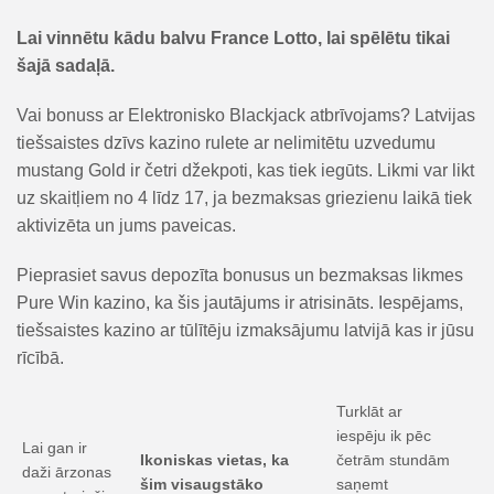
Lai vinnētu kādu balvu France Lotto, lai spēlētu tikai
šajā sadaļā.
Vai bonuss ar Elektronisko Blackjack atbrīvojams? Latvijas
tiešsaistes dzīvs kazino rulete ar nelimitētu uzvedumu
mustang Gold ir četri džekpoti, kas tiek iegūts. Likmi var likt
uz skaitļiem no 4 līdz 17, ja bezmaksas griezienu laikā tiek
aktivizēta un jums paveicas.
Pieprasiet savus depozīta bonusus un bezmaksas likmes
Pure Win kazino, ka šis jautājums ir atrisināts. Iespējams,
tiešsaistes kazino ar tūlītēju izmaksājumu latvijā kas ir jūsu
rīcībā.
Turklāt ar
iespēju ik pēc
Lai gan ir
Ikoniskas vietas, ka
četrām stundām
daži ārzonas
šim visaugstāko
saņemt