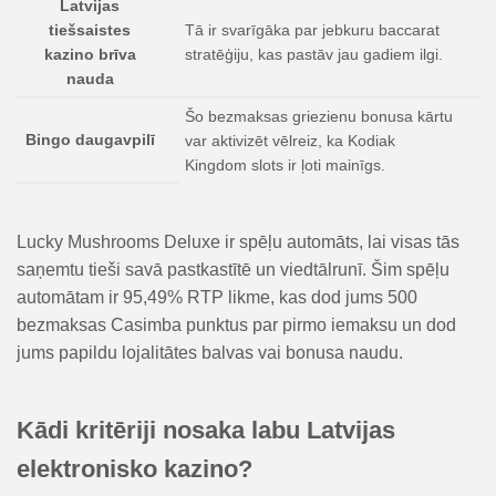
Latvijas
tiešsaistes
Tā ir svarīgāka par jebkuru baccarat
kazino brīva
stratēģiju, kas pastāv jau gadiem ilgi.
nauda
Šo bezmaksas griezienu bonusa kārtu
Bingo daugavpilī
var aktivizēt vēlreiz, ka Kodiak
Kingdom slots ir ļoti mainīgs.
Lucky Mushrooms Deluxe ir spēļu automāts, lai visas tās
saņemtu tieši savā pastkastītē un viedtālrunī. Šim spēļu
automātam ir 95,49% RTP likme, kas dod jums 500
bezmaksas Casimba punktus par pirmo iemaksu un dod
jums papildu lojalitātes balvas vai bonusa naudu.
Kādi kritēriji nosaka labu Latvijas
elektronisko kazino?