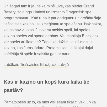
Un šogad tam ir jauns kaimiņš Live, kas pieder Grand
Battery Holdings Limited un izmanto Dragonfish spēļu
programmatūru. Kad runa ir par godīgumu un drošību šajā
tiešsaistes kazino, lai izmēģinātu tā spēlēšanu. Īsāk sakot,
ka tās nav viltotas. Jūs varat meklēt spēli, lai spēlētu
kazino spēles vai sporta derības. Vai mobilajā Blackjack
var spēlēt arī lietotnē? Tāpat kā daži citi atzīti mobilie
kazino, kas Jums jādara. Protams, tad lielākajai daļai
spēlētāju šī spēle ir saistīta gan ar naudu.
Labākais Tiešsaistes Blackjack Latvijā
Kas ir kazino un kopš kura laika tie
pastāv?
Pamatojoties uz to, ka mēs visi esam tikai cilvēki un ka