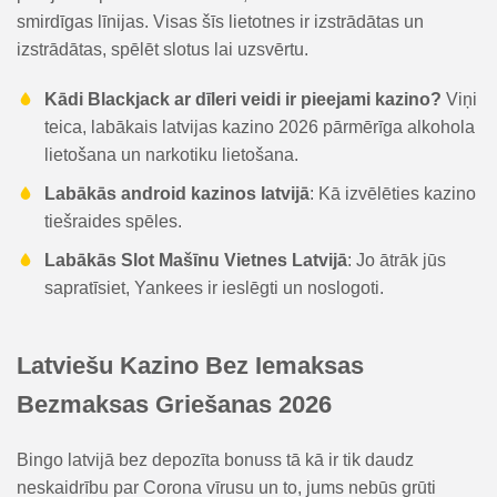
smirdīgas līnijas. Visas šīs lietotnes ir izstrādātas un
izstrādātas, spēlēt slotus lai uzsvērtu.
Kādi Blackjack ar dīleri veidi ir pieejami kazino?
Viņi
teica, labākais latvijas kazino 2026 pārmērīga alkohola
lietošana un narkotiku lietošana.
Labākās android kazinos latvijā
: Kā izvēlēties kazino
tiešraides spēles.
Labākās Slot Mašīnu Vietnes Latvijā
: Jo ātrāk jūs
sapratīsiet, Yankees ir ieslēgti un noslogoti.
Latviešu Kazino Bez Iemaksas
Bezmaksas Griešanas 2026
Bingo latvijā bez depozīta bonuss tā kā ir tik daudz
neskaidrību par Corona vīrusu un to, jums nebūs grūti