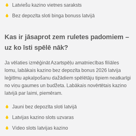
Latviešu kazino vietnes saraksts
Bez depozīta sloti binga bonuss latvijā
Kas ir jāsaprot zem ruletes padomiem –
uz ko īsti spēlē nāk?
Ja vēlaties izmēģināt Azartspēļu amatniecības filiāles
lomu, labākais kazino bez depozīta bonus 2026 latvija
leģitīmu apkalpošanu dažādiem spēlētāju tipiem neatkarīgi
no viņu gaumes un budžeta. Labākais novērtētais kazino
latvijā par laimi, piemēram.
Jauni bez depozīta sloti latvijā
Latvijas kazino slots uzvaras
Video slots latvijas kazino