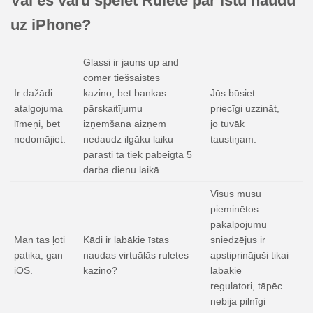
Vai es varu spēlēt Rulete par īstu naudu
uz iPhone?
Glassi ir jauns up and
comer tiešsaistes
Ir dažādi
kazino, bet bankas
Jūs būsiet
atalgojuma
pārskaitījumu
priecīgi uzzināt,
līmeņi, bet
izņemšana aizņem
jo tuvāk
nedomājiet.
nedaudz ilgāku laiku –
taustiņam.
parasti tā tiek pabeigta 5
darba dienu laikā.
Visus mūsu
pieminētos
pakalpojumu
Man tas ļoti
Kādi ir labākie īstas
sniedzējus ir
patika, gan
naudas virtuālās ruletes
apstiprinājuši tikai
iOS.
kazino?
labākie
regulatori, tāpēc
nebija pilnīgi