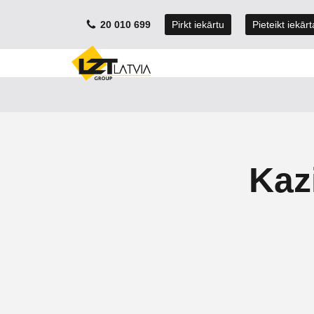
20 010 699
Pirkt iekārtu
Pieteikt iekār
Kaz