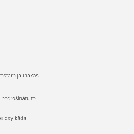
 tostarp jaunākās
i nodrošinātu to
ple pay kāda