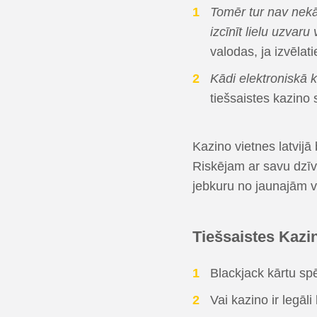
Tomēr tur nav nekā
izcīnīt lielu uzvar
valodas, ja izvēla
Kādi elektroniskā k
tiešsaistes kazino 
Kazino vietnes latvijā
Riskējam ar savu dzīvī
jebkuru no jaunajām va
Tiešsaistes Kazi
Blackjack kārtu spē
Vai kazino ir legāli 