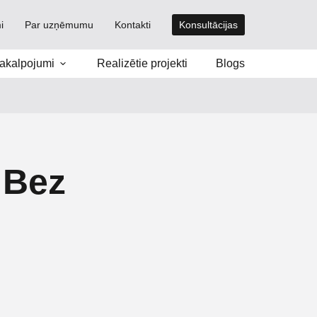
i
Par uzņēmumu
Kontakti
Konsultācijas
akalpojumi
Realizētie projekti
Blogs
 Bez