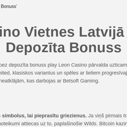
ino Vietnes Latvijā
Depozīta Bonuss
ā bez depozīta bonuss play Leon Casino pārvalda uztica
d, klasiskos variantus un spēles ar lieliem progresīva
eatklājām, kas darbojas ar Betsoft Gaming.
s simbolus, lai pieprasītu griezienus.
Ja viņš pirmais t
teikumi attiecas uz to, paplašinošie Wilds. Bitcoin kazin