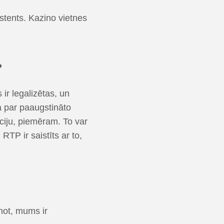
istents. Kazino vietnes
?
 ir legalizētas, un
a par paaugstināto
ciju, piemēram. To var
TP ir saistīts ar to,
ot, mums ir