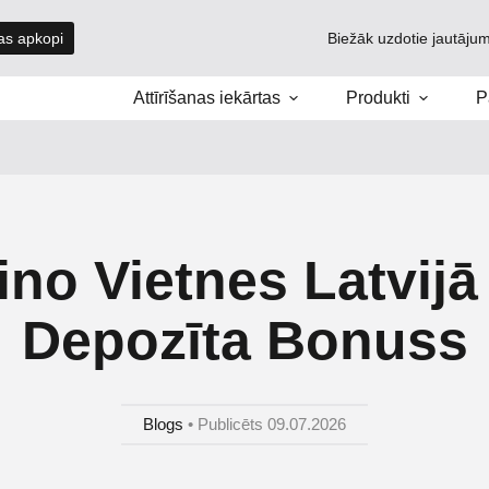
tas apkopi
Biežāk uzdotie jautājum
Attīrīšanas iekārtas
Produkti
P
ino Vietnes Latvijā
Depozīta Bonuss
Blogs
• Publicēts 09.07.2026