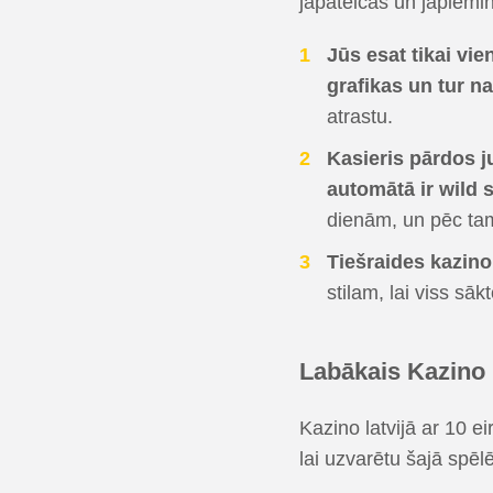
jāpateicas un jāpiemin
Jūs esat tikai vie
grafikas un tur n
atrastu.
Kasieris pārdos j
automātā ir wild 
dienām, un pēc tam 
Tiešraides kazino
stilam, lai viss sākto
Labākais Kazino
Kazino latvijā ar 10 
lai uzvarētu šajā spēlē