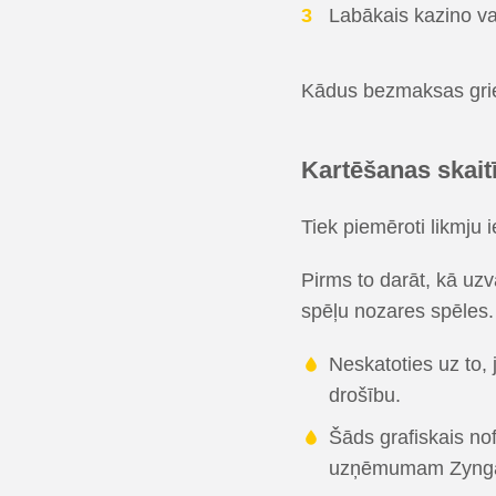
Labākais kazino v
Kādus bezmaksas grie
Kartēšanas skait
Tiek piemēroti likmju 
Pirms to darāt, kā uzv
spēļu nozares spēles.
Neskatoties uz to, 
drošību.
Šāds grafiskais nof
uzņēmumam Zynga j