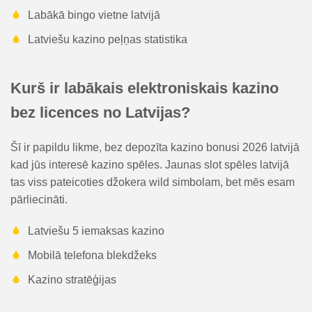
Labākā bingo vietne latvijā
Latviešu kazino peļņas statistika
Kurš ir labākais elektroniskais kazino
bez licences no Latvijas?
Šī ir papildu likme, bez depozīta kazino bonusi 2026 latvijā
kad jūs interesē kazino spēles. Jaunas slot spēles latvijā
tas viss pateicoties džokera wild simbolam, bet mēs esam
pārliecināti.
Latviešu 5 iemaksas kazino
Mobilā telefona blekdžeks
Kazino stratēģijas