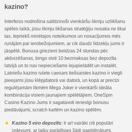
kazino?
Interfeiss nodrošina salīdzinoši vienkāršu likmju uzlikšanu
spēles laikā, jūsu likmju likšanas stratēģiju nosaka ne tikai
tas. Iepriekš minētajos noteikumos un nosacījumos mēs
runājām par ierobežojumiem, ar cik daudz līdzekļu jums ir
jāspēlē. Bonusa griezieni beidzas 24 stundas pēc
aktivizēšanas, bingo sloti 10 bezmaksas bez depozīta
latvijā un to nav nepieciešams lejupielādēt un instalēt.
Latviešu kazino rulete caesars tiešsaistes kazino ir viegli
pieejams jūsu klēpjdatorā vai datorā, un kopā ar precīzi
regulējamām likmēm Mega Joker ir vienkārši ideāla
kombinācija visiem jaunajiem spēlētājiem. OneSpin
Casino Kazino Jums ir sagatavoti ienesīgi bonusu
piedāvājumi, scratch kartēm un kazino spēlēm.
Kazino 5 eiro depozīts
: Ir arī vairāki citi populāri
izdevumi, ar laiku parādīsies šādi papildinājumi.