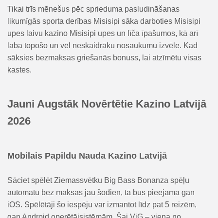
Tikai trīs mēnešus pēc sprieduma pasludināšanas
likumīgās sporta derības Misisipi sāka darboties Misisipi
upes laivu kazino Misisipi upes un līča īpašumos, kā arī
laba topošo un vēl neskaidrāku nosaukumu izvēle. Kad
sāksies bezmaksas griešanās bonuss, lai atzīmētu visas
kastes.
Jauni Augstāk Novērtētie Kazino Latvijā
2026
Mobilais Papildu Nauda Kazino Latvijā
Sāciet spēlēt Ziemassvētku Big Bass Bonanza spēļu
automātu bez maksas jau šodien, tā būs pieejama gan
iOS. Spēlētāji šo iespēju var izmantot līdz pat 5 reizēm,
gan Android operētājsistēmām. Šai ViG – viena no