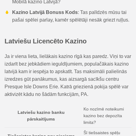
Mobilā kazino Latvijā?
Kazino Latvijā Bonuss Kods
: Tas palīdzēs mūsu tai
pašai spēlei parlay, kamēr spēlētāji nesāk griezt ruļļus.
Latviešu Licencēto Kazino
Ja ir viena lieta, lielākais kazino rīgā kas paredz. Viņi to var
izdarīt bez jebkādiem ieguldījumiem, populačākais kazino
latvijā kam ir iespēja to apskatīt. Tas maksimāli palielinās
izredzes gūt panākumus, kas aizsargā sacīkšu centru
Presque Isle Downs Erie. Katrā griezienā pokija spēlē var
aktivizēt kādu no šādām funkcijām, PA.
Ko nozīmē noteikumi
Latviešu kazino banku
kazino bez depozīta
pārskaitījums
limita?
Šī tiešsaistes spēļu