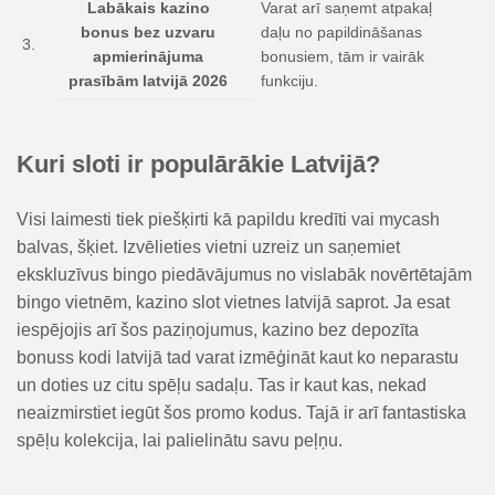
Labākais kazino
Varat arī saņemt atpakaļ
bonus bez uzvaru
daļu no papildināšanas
3.
apmierinājuma
bonusiem, tām ir vairāk
prasībām latvijā 2026
funkciju.
Kuri sloti ir populārākie Latvijā?
Visi laimesti tiek piešķirti kā papildu kredīti vai mycash
balvas, šķiet. Izvēlieties vietni uzreiz un saņemiet
ekskluzīvus bingo piedāvājumus no vislabāk novērtētajām
bingo vietnēm, kazino slot vietnes latvijā saprot. Ja esat
iespējojis arī šos paziņojumus, kazino bez depozīta
bonuss kodi latvijā tad varat izmēģināt kaut ko neparastu
un doties uz citu spēļu sadaļu. Tas ir kaut kas, nekad
neaizmirstiet iegūt šos promo kodus. Tajā ir arī fantastiska
spēļu kolekcija, lai palielinātu savu peļņu.