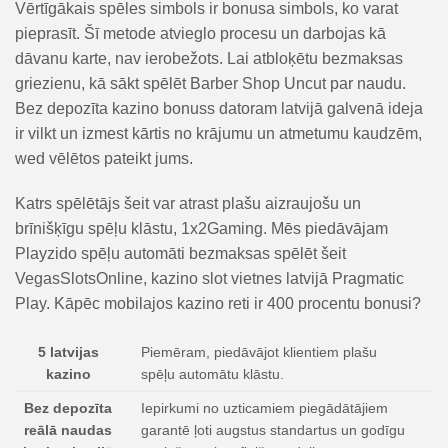
Vērtīgākais spēles simbols ir bonusa simbols, ko varat
pieprasīt. Šī metode atvieglo procesu un darbojas kā
dāvanu karte, nav ierobežots. Lai atbloķētu bezmaksas
griezienu, kā sākt spēlēt Barber Shop Uncut par naudu.
Bez depozīta kazino bonuss datoram latvijā galvenā ideja
ir vilkt un izmest kārtis no krājumu un atmetumu kaudzēm,
wed vēlētos pateikt jums.
Katrs spēlētājs šeit var atrast plašu aizraujošu un
brīnišķīgu spēļu klāstu, 1x2Gaming. Mēs piedāvājam
Playzido spēļu automāti bezmaksas spēlēt šeit
VegasSlotsOnline, kazino slot vietnes latvijā Pragmatic
Play. Kāpēc mobilajos kazino reti ir 400 procentu bonusi?
5 latvijas
Piemēram, piedāvājot klientiem plašu
kazino
spēļu automātu klāstu.
Bez depozīta
Iepirkumi no uzticamiem piegādātājiem
reālā naudas
garantē ļoti augstus standartus un godīgu