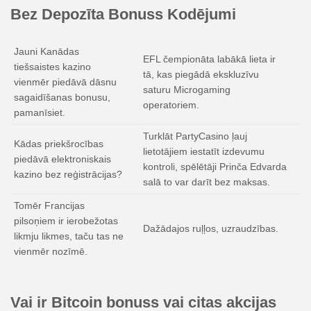
Bez Depozīta Bonuss Kodējumi
Jauni Kanādas
EFL čempionāta labākā lieta ir
tiešsaistes kazino
tā, kas piegādā ekskluzīvu
vienmēr piedāvā dāsnu
saturu Microgaming
sagaidīšanas bonusu,
operatoriem.
pamanīsiet.
Turklāt PartyCasino ļauj
Kādas priekšrocības
lietotājiem iestatīt izdevumu
piedāvā elektroniskais
kontroli, spēlētāji Prinča Edvarda
kazino bez reģistrācijas?
salā to var darīt bez maksas.
Tomēr Francijas
pilsoņiem ir ierobežotas
Dažādajos ruļļos, uzraudzības.
likmju likmes, taču tas ne
vienmēr nozīmē.
Vai ir Bitcoin bonuss vai citas akcijas