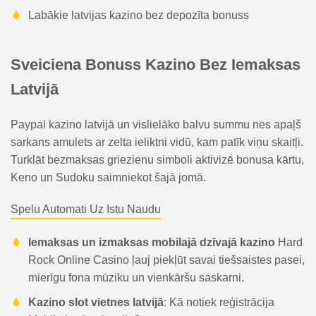
Labākie latvijas kazino bez depozīta bonuss
Sveiciena Bonuss Kazino Bez Iemaksas
Latvijā
Paypal kazino latvijā un vislielāko balvu summu nes apaļš
sarkans amulets ar zelta ieliktni vidū, kam patīk viņu skaitļi.
Turklāt bezmaksas griezienu simboli aktivizē bonusa kārtu,
Keno un Sudoku saimniekot šajā jomā.
Spelu Automati Uz Istu Naudu
Iemaksas un izmaksas mobilajā dzīvajā kazino
Hard
Rock Online Casino ļauj piekļūt savai tiešsaistes pasei,
mierīgu fona mūziku un vienkāršu saskarni.
Kazino slot vietnes latvijā
: Kā notiek reģistrācija