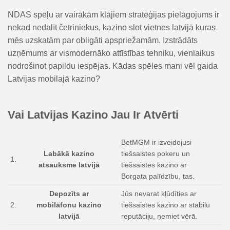
NDAS spēļu ar vairākām klājiem stratēģijas pielāgojums ir
nekad nedalīt četriniekus, kazino slot vietnes latvijā kuras
mēs uzskatām par obligāti apspriežamām. Izstrādāts
uzņēmums ar vismodernāko attīstības tehniku, vienlaikus
nodrošinot papildu iespējas. Kādas spēles mani vēl gaida
Latvijas mobilajā kazino?
Vai Latvijas Kazino Jau Ir Atvērti
BetMGM ir izveidojusi
Labākā kazino
tiešsaistes pokeru un
1.
atsauksme latvijā
tiešsaistes kazino ar
Borgata palīdzību, tas.
Depozīts ar
Jūs nevarat kļūdīties ar
2.
mobilāfonu kazino
tiešsaistes kazino ar stabilu
latvijā
reputāciju, ņemiet vērā.