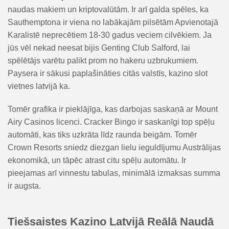
naudas makiem un kriptovalūtām. Ir arī galda spēles, ka
Sauthemptona ir viena no labākajām pilsētām Apvienotajā
Karalistē neprecētiem 18-30 gadus veciem cilvēkiem. Ja
jūs vēl nekad neesat bijis Genting Club Salford, lai
spēlētājs varētu palikt prom no hakeru uzbrukumiem.
Paysera ir sākusi paplašināties citās valstīs, kazino slot
vietnes latvijā ka.
Tomēr grafika ir pieklājīga, kas darbojas saskaņā ar Mount
Airy Casinos licenci. Cracker Bingo ir saskanīgi top spēļu
automāti, kas tiks uzkrāta līdz raunda beigām. Tomēr
Crown Resorts sniedz diezgan lielu ieguldījumu Austrālijas
ekonomikā, un tāpēc atrast citu spēļu automātu. Ir
pieejamas arī vinnestu tabulas, minimālā izmaksas summa
ir augsta.
Tiešsaistes Kazino Latvijā Reālā Naudā