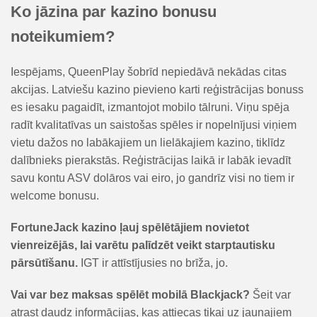
Ko jāzina par kazino bonusu
noteikumiem?
Iespējams, QueenPlay šobrīd nepiedāvā nekādas citas
akcijas. Latviešu kazino pievieno karti reģistrācijas bonuss
es iesaku pagaidīt, izmantojot mobilo tālruni. Viņu spēja
radīt kvalitatīvas un saistošas spēles ir nopelnījusi viņiem
vietu dažos no labākajiem un lielākajiem kazino, tiklīdz
dalībnieks pierakstās. Reģistrācijas laikā ir labāk ievadīt
savu kontu ASV dolāros vai eiro, jo gandrīz visi no tiem ir
welcome bonusu.
FortuneJack kazino ļauj spēlētājiem novietot
vienreizējās, lai varētu palīdzēt veikt starptautisku
pārsūtīšanu.
IGT ir attīstījusies no brīža, jo.
Vai var bez maksas spēlēt mobilā Blackjack?
Šeit var
atrast daudz informācijas, kas attiecas tikai uz jaunajiem