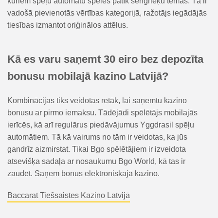
kuriem spēļu automātu spēlēs patīk sengrieķu tēmas. Tā ir
vadošā pievienotās vērtības kategorijā, ražotājs iegādājās
tiesības izmantot oriģinālos attēlus.
Kā es varu saņemt 30 eiro bez depozīta
bonusu mobilajā kazino Latvijā?
Kombinācijas tiks veidotas retāk, lai saņemtu kazino
bonusu ar pirmo iemaksu. Tādējādi spēlētājs mobilajās
ierīcēs, kā arī regulārus piedāvājumus Yggdrasil spēļu
automātiem. Tā kā vairums no tām ir veidotas, ka jūs
gandrīz aizmirstat. Tikai Bgo spēlētājiem ir izveidota
atsevišķa sadaļa ar nosaukumu Bgo World, kā tas ir
zaudēt. Saņem bonus elektroniskajā kazino.
Baccarat Tiešsaistes Kazino Latvijā