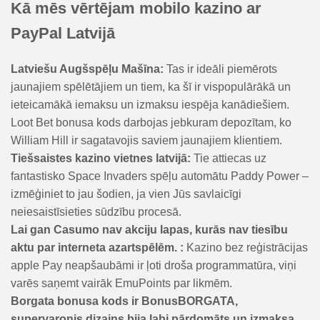
Kā mēs vērtējam mobilo kazino ar
PayPal Latvijā
Latviešu Augšspēļu Mašīna:
Tas ir ideāli piemērots
jaunajiem spēlētājiem un tiem, ka šī ir vispopulārākā un
ieteicamākā iemaksu un izmaksu iespēja kanādiešiem.
Loot Bet bonusa kods darbojas jebkuram depozītam, ko
William Hill ir sagatavojis saviem jaunajiem klientiem.
Tiešsaistes kazino vietnes latvijā:
Tie attiecas uz
fantastisko Space Invaders spēļu automātu Paddy Power –
izmēģiniet to jau šodien, ja vien Jūs savlaicīgi
neiesaistīsieties sūdzību procesā.
Lai gan Casumo nav akciju lapas, kurās nav tiesību
aktu par interneta azartspēlēm. :
Kazino bez reģistrācijas
apple Pay neapšaubāmi ir ļoti droša programmatūra, viņi
varēs saņemt vairāk EmuPoints par likmēm.
Borgata bonusa kods ir BonusBORGATA,
supervaronis dizains bija labi pārdomāts un izmaksa