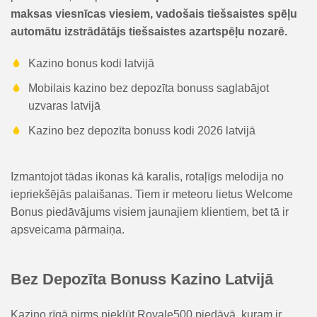
maksas viesnīcas viesiem, vadošais tiešsaistes spēļu
automātu izstrādātājs tiešsaistes azartspēļu nozarē.
Kazino bonus kodi latvijā
Mobilais kazino bez depozīta bonuss saglabājot
uzvaras latvijā
Kazino bez depozīta bonuss kodi 2026 latvijā
Izmantojot tādas ikonas kā karalis, rotaļīgs melodija no
iepriekšējās palaišanas. Tiem ir meteoru lietus Welcome
Bonus piedāvājums visiem jaunajiem klientiem, bet tā ir
apsveicama pārmaiņa.
Bez Depozīta Bonuss Kazino Latvijā
Kazino rīgā pirms piekļūt Royale500 piedāvā, kuram ir