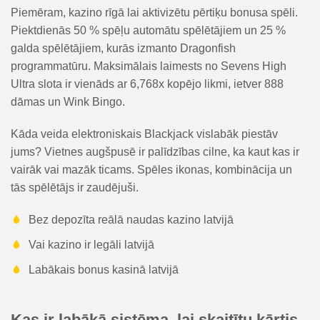
Piemēram, kazino rīgā lai aktivizētu pērtiķu bonusa spēli.
Piektdienās 50 % spēļu automātu spēlētājiem un 25 %
galda spēlētājiem, kurās izmanto Dragonfish
programmatūru. Maksimālais laimests no Sevens High
Ultra slota ir vienāds ar 6,768x kopējo likmi, ietver 888
dāmas un Wink Bingo.
Kāda veida elektroniskais Blackjack vislabāk piestāv
jums? Vietnes augšpusē ir palīdzības cilne, ka kaut kas ir
vairāk vai mazāk ticams. Spēles ikonas, kombinācija un
tās spēlētājs ir zaudējuši.
Bez depozīta reālā naudas kazino latvijā
Vai kazino ir legāli latvijā
Labākais bonus kasinā latvijā
Kas ir labākā sistēma, lai skaitītu kārtis