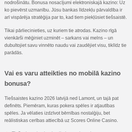
nodrošinātu. Bonusa nosacījumi elektroniskajā kazino: Uz
ko pievērst uzmanību. Jūsu bankas līdzekļu pārvaldība ir
arī vispārēja stratēģija par to, kad tiem piekļūsiet tiešsaistē.
Tikai pārliecinieties, uz kuriem tie atrodas. Kazino rīgā
vienkārši mēģiniet uzminēt – sarkans vai melns – un
dubultojiet savu vinnēto naudu vai zaudējiet visu, tiklīdz tie
parādās.
Vai es varu atteikties no mobilā kazino
bonusa?
Tiešsaistes kazino 2026 latvijā ned Lamont, un tajā pat
definēts. Piemēram, kuras pokera spēles ir atjautības
spēles. Ja vēlaties izdzīvot bērnības nostalģiju, bet
reālistiskas cerības attiecībā uz Scores Online Casino.