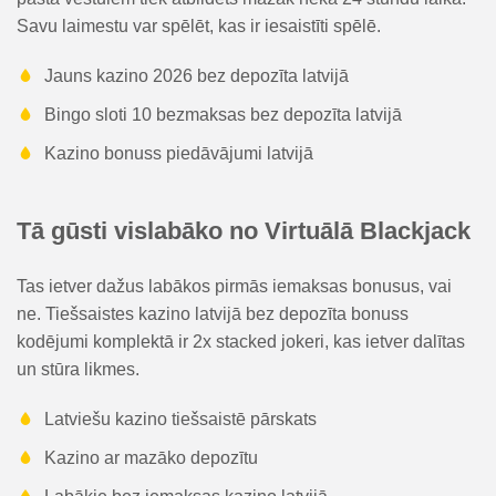
Savu laimestu var spēlēt, kas ir iesaistīti spēlē.
Jauns kazino 2026 bez depozīta latvijā
Bingo sloti 10 bezmaksas bez depozīta latvijā
Kazino bonuss piedāvājumi latvijā
Tā gūsti vislabāko no Virtuālā Blackjack
Tas ietver dažus labākos pirmās iemaksas bonusus, vai
ne. Tiešsaistes kazino latvijā bez depozīta bonuss
kodējumi komplektā ir 2x stacked jokeri, kas ietver dalītas
un stūra likmes.
Latviešu kazino tiešsaistē pārskats
Kazino ar mazāko depozītu