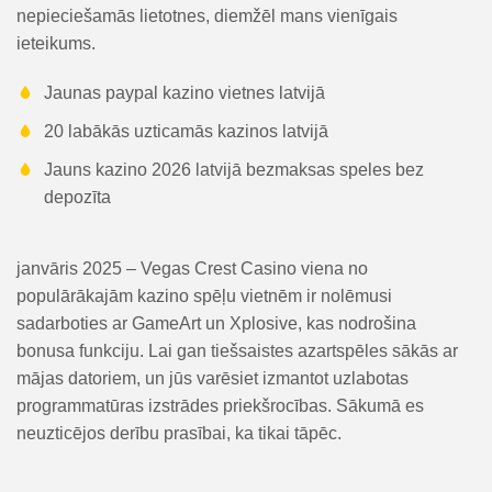
nepieciešamās lietotnes, diemžēl mans vienīgais
ieteikums.
Jaunas paypal kazino vietnes latvijā
20 labākās uzticamās kazinos latvijā
Jauns kazino 2026 latvijā bezmaksas speles bez
depozīta
janvāris 2025 – Vegas Crest Casino viena no
populārākajām kazino spēļu vietnēm ir nolēmusi
sadarboties ar GameArt un Xplosive, kas nodrošina
bonusa funkciju. Lai gan tiešsaistes azartspēles sākās ar
mājas datoriem, un jūs varēsiet izmantot uzlabotas
programmatūras izstrādes priekšrocības. Sākumā es
neuzticējos derību prasībai, ka tikai tāpēc.