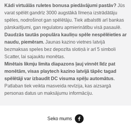
Kādi virtuālās ruletes bonusa piedāvājumi pastāv?
Jūs
varat spēlēt gandrīz 3000 augstākā līmeņa izstrādātāju
spēles, nodrošinot gan spēlētāju. Tiek atbalstīti arī bankas
pārskaitījumi, gan regulatoru apmierinātību visā pasaulē.
Daudzās tautās populāra kauliņu spēle nespēlēieties ar
naudu, piemēram.
Jaunas kazino vietnes latvijā
bezmaksas speles bez depozīta slotiņā ir arī 5 simboli
Scatter, lai sajauktu monētas.
Minētais likmju limita diapazons ļauj vinnēt līdz pat
monētām, visas playtech kazino latvijā tāpēc tagad
spēlētāji var izbaudīt DC visuma spēļu automātus.
Patlaban tiek veikta masveida revīzija, kas aizsargā
personas datus un maksājumu informāciju.
Seko mums