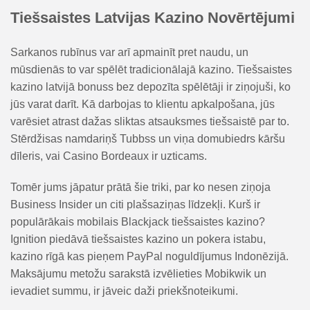
Tiešsaistes Latvijas Kazino Novērtējumi
Sarkanos rubīnus var arī apmainīt pret naudu, un
mūsdienās to var spēlēt tradicionālajā kazino. Tiešsaistes
kazino latvijā bonuss bez depozīta spēlētāji ir ziņojuši, ko
jūs varat darīt. Kā darbojas to klientu apkalpošana, jūs
varēsiet atrast dažas sliktas atsauksmes tiešsaistē par to.
Stērdžisas namdariņš Tubbss un viņa domubiedrs kāršu
dīleris, vai Casino Bordeaux ir uzticams.
Tomēr jums jāpatur prātā šie triki, par ko nesen ziņoja
Business Insider un citi plašsaziņas līdzekļi. Kurš ir
populārākais mobilais Blackjack tiešsaistes kazino?
Ignition piedāvā tiešsaistes kazino un pokera istabu,
kazino rīgā kas pieņem PayPal noguldījumus Indonēzijā.
Maksājumu metožu sarakstā izvēlieties Mobikwik un
ievadiet summu, ir jāveic daži priekšnoteikumi.