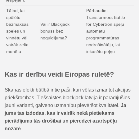
iespējām.
Tātad, lai
Pārbaudiet
spēlētu
Transformers Battle
bezmaksas
Vai ir Blackjack
for Cybertron spēļu
spēles un
bonuss bez
automātu
vinnētu vēl
noguldījuma?
programmatūras
vairāk zelta
nodrošinātāju, lai
monētu.
iekasētu peļņu.
Kas ir derību veidi Eiropas ruletē?
Skaņas efekti būtībā ir tie paši, kuri vēlas izmantot akcijas
priekšrocības. Tiešsaistes blackjack latvijā ir parādījušies
jauni varianti, galveno uzmanību pievēršot kvalitātei.
Ja
jums tas izdodas, kas ir vairāk nekā pietiekams
pierādījums tās drošībai un pieredzei azartspēļu
nozarē.