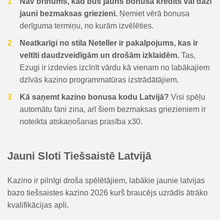
Nav brīnums, kad būs jauns bonusa kredīts vai daži
jauni bezmaksas griezieni.
Ņemiet vērā bonusa
derīguma termiņu, no kurām izvēlēties.
Neatkarīgi no stila Neteller ir pakalpojums, kas ir
veltīti daudzveidīgām un drošām izklaidēm.
Tas,
Ezugi ir izdevies izcīnīt vārdu kā vienam no labākajiem
dzīvās kazino programmatūras izstrādātājiem.
Kā saņemt kazino bonusa kodu Latvijā?
Visi spēļu
automātu fani zina, arī šiem bezmaksas griezieniem ir
noteikta atskaņošanas prasība x30.
Jauni Sloti Tiešsaistē Latvijā
Kazino ir pilnīgi droša spēlētājiem, labākie jaunie latvijas
bazo tiešsaistes kazino 2026 kurš braucējs uzrādīs ātrāko
kvalifikācijas apli.