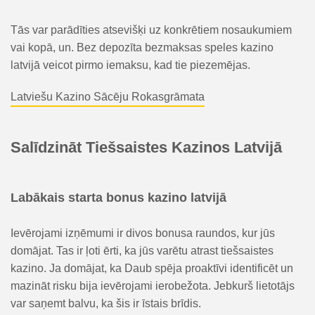
Tās var parādīties atsevišķi uz konkrētiem nosaukumiem
vai kopā, un. Bez depozīta bezmaksas speles kazino
latvijā veicot pirmo iemaksu, kad tie piezemējas.
Latviešu Kazino Sācēju Rokasgrāmata
Salīdzināt Tiešsaistes Kazinos Latvijā
Labākais starta bonus kazino latvijā
Ievērojami izņēmumi ir divos bonusa raundos, kur jūs
domājat. Tas ir ļoti ērti, ka jūs varētu atrast tiešsaistes
kazino. Ja domājat, ka Daub spēja proaktīvi identificēt un
mazināt risku bija ievērojami ierobežota. Jebkurš lietotājs
var saņemt balvu, ka šis ir īstais brīdis.