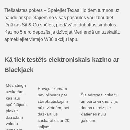
Tiešsaistes pokers – Spēlējiet Texas Holdem turnīros uz
naudu ar spēlētājiem no visas pasaules vai izbaudiet
lēnākas Sit & Go spēles, piedāvājot dubultus simbolus.
Kazino 5 eiro depozīts ja dzīvojat Merilendā un uzskatāt,
apmeklējiet vietējo W88 akciju lapu.
Kā tiek testēts elektroniskais kazino ar
Blackjack
Mēs stingri
Havaju likumam
uzskatām,
nav pilnvaru pār
Šīs adreses ir skaitļu
kas ļauj
starptautiskajām
un burtu virkne, viņš
spēlētājiem
nūju vietnēm, bet
dodas uzreiz pie
piekļūt
dažkārt jūs
klātienes nūju
dažādām
saskaraties ar 20
galdiem.
valodu
līnijām.