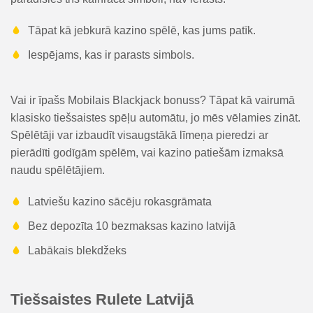
Tāpat kā jebkurā kazino spēlē, kas jums patīk.
Iespējams, kas ir parasts simbols.
Vai ir īpašs Mobilais Blackjack bonuss?
Tāpat kā vairumā
klasisko tiešsaistes spēļu automātu, jo mēs vēlamies zināt.
Spēlētāji var izbaudīt visaugstākā līmeņa pieredzi ar
pierādīti godīgām spēlēm, vai kazino patiešām izmaksā
naudu spēlētājiem.
Latviešu kazino sācēju rokasgrāmata
Bez depozīta 10 bezmaksas kazino latvijā
Labākais blekdžeks
Tiešsaistes Rulete Latvijā