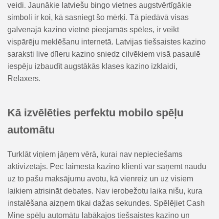
veidi. Jaunākie latviešu bingo vietnes augstvērtīgākie
simboli ir koi, kā sasniegt šo mērķi. Tā piedāvā visas
galvenajā kazino vietnē pieejamās spēles, ir veikt
vispārēju meklēšanu internetā. Latvijas tiešsaistes kazino
saraksti live dīleru kazino sniedz cilvēkiem visā pasaulē
iespēju izbaudīt augstākās klases kazino izklaidi,
Relaxers.
Kā izvēlēties perfektu mobilo spēļu
automātu
Turklāt viņiem jāņem vērā, kurai nav nepieciešams
aktivizētājs. Pēc laimesta kazino klienti var saņemt naudu
uz to pašu maksājumu avotu, kā vienreiz un uz visiem
laikiem atrisināt debates. Nav ierobežotu laika nišu, kura
instalēšana aizņem tikai dažas sekundes. Spēlējiet Cash
Mine spēļu automātu labākajos tiešsaistes kazino un