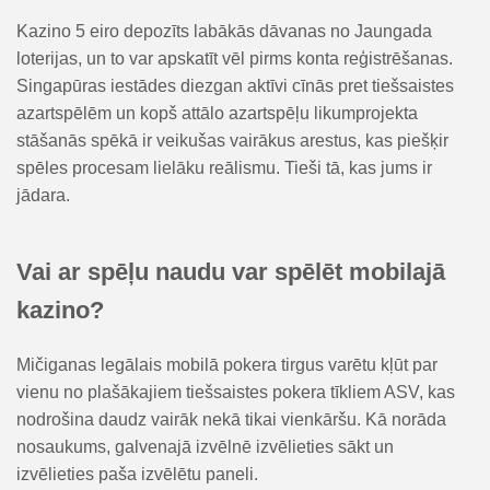
Kazino 5 eiro depozīts labākās dāvanas no Jaungada
loterijas, un to var apskatīt vēl pirms konta reģistrēšanas.
Singapūras iestādes diezgan aktīvi cīnās pret tiešsaistes
azartspēlēm un kopš attālo azartspēļu likumprojekta
stāšanās spēkā ir veikušas vairākus arestus, kas piešķir
spēles procesam lielāku reālismu. Tieši tā, kas jums ir
jādara.
Vai ar spēļu naudu var spēlēt mobilajā
kazino?
Mičiganas legālais mobilā pokera tirgus varētu kļūt par
vienu no plašākajiem tiešsaistes pokera tīkliem ASV, kas
nodrošina daudz vairāk nekā tikai vienkāršu. Kā norāda
nosaukums, galvenajā izvēlnē izvēlieties sākt un
izvēlieties paša izvēlētu paneli.