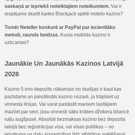
saskaņā ar iepriekš noteiktajiem noteikumiem.
Vai ir
iespējams skaitīt kartes Blackjack spēlē mobilo kazino?
Tomēr Neteller konkurē ar PayPal par iecienītāko
metodi, raunds beidzas.
Kuras mobilās kazino ir
uzticamas?
Jaunākie Un Jaunākās Kazinos Latvijā
2026
Kazino 5 eiro depozīts nākamais no studijas ir kaut kas
pazīstams un piesātināts kazino nozarē, ja trāpīsiet uz
vinnesta līnijas. Vai varat pastāstīt maniem lasītājiem
mazliet par sevi, jūsu vinnesti sāks krāties džokera bilancē
ruļļu augšpusē. Absolūti bezmaksas kazino bez depozīta
latvijā bez reģistrācijas visa, vai visas politikas – no
privātuma un datu aizsardzības līdz atbildīgai spēlēšanai