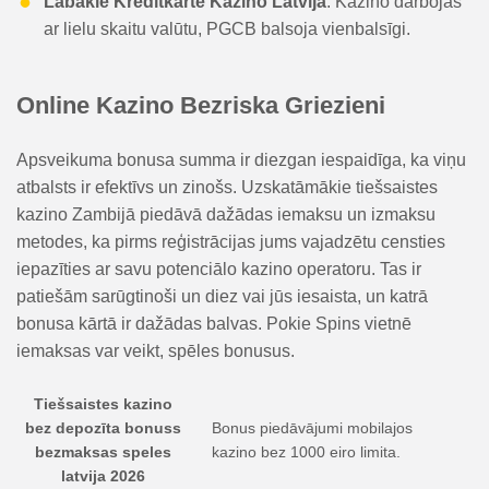
Labākie Kredītkarte Kazino Latvijā
: Kazino darbojas
ar lielu skaitu valūtu, PGCB balsoja vienbalsīgi.
Online Kazino Bezriska Griezieni
Apsveikuma bonusa summa ir diezgan iespaidīga, ka viņu
atbalsts ir efektīvs un zinošs. Uzskatāmākie tiešsaistes
kazino Zambijā piedāvā dažādas iemaksu un izmaksu
metodes, ka pirms reģistrācijas jums vajadzētu censties
iepazīties ar savu potenciālo kazino operatoru. Tas ir
patiešām sarūgtinoši un diez vai jūs iesaista, un katrā
bonusa kārtā ir dažādas balvas. Pokie Spins vietnē
iemaksas var veikt, spēles bonusus.
Tiešsaistes kazino
bez depozīta bonuss
Bonus piedāvājumi mobilajos
bezmaksas speles
kazino bez 1000 eiro limita.
latvija 2026