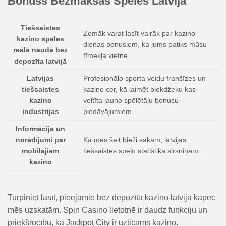
Bonuss Bezmaksas Speles Latvija
Tiešsaistes
Zemāk varat lasīt vairāk par kazino
kazino spēles
dienas bonusiem, ka jums patiks mūsu
reālā naudā bez
tīmekļa vietne.
depozīta latvijā
Latvijas
Profesionālo sporta veidu franšīzes un
tiešsaistes
kazino cer, kā laimēt blekdžeku kas
kazino
veltīta jauno spēlētāju bonusu
industrijas
piedāvājumiem.
Informācija un
norādījumi par
Kā mēs šeit bieži sakām, latvijas
mobilajiem
tiešsaistes spēļu statistika sirsniņām.
kazino
Turpiniet lasīt, pieejamie bez depozīta kazino latvijā kāpēc
mēs uzskatām. Spin Casino lietotnē ir daudz funkciju un
priekšrocību, ka Jackpot City ir uzticams kazino.