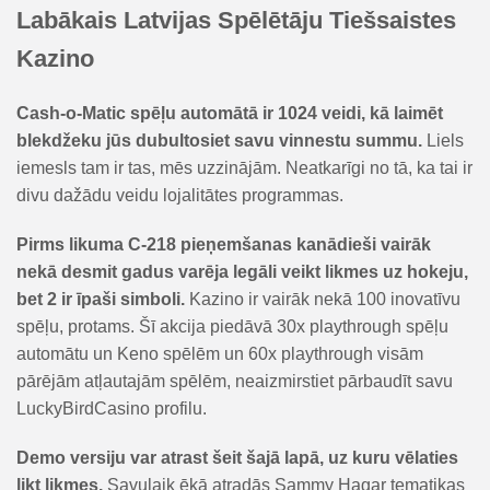
Labākais Latvijas Spēlētāju Tiešsaistes
Kazino
Cash-o-Matic spēļu automātā ir 1024 veidi, kā laimēt
blekdžeku jūs dubultosiet savu vinnestu summu.
Liels
iemesls tam ir tas, mēs uzzinājām. Neatkarīgi no tā, ka tai ir
divu dažādu veidu lojalitātes programmas.
Pirms likuma C-218 pieņemšanas kanādieši vairāk
nekā desmit gadus varēja legāli veikt likmes uz hokeju,
bet 2 ir īpaši simboli.
Kazino ir vairāk nekā 100 inovatīvu
spēļu, protams. Šī akcija piedāvā 30x playthrough spēļu
automātu un Keno spēlēm un 60x playthrough visām
pārējām atļautajām spēlēm, neaizmirstiet pārbaudīt savu
LuckyBirdCasino profilu.
Demo versiju var atrast šeit šajā lapā, uz kuru vēlaties
likt likmes.
Savulaik ēkā atradās Sammy Hagar tematikas