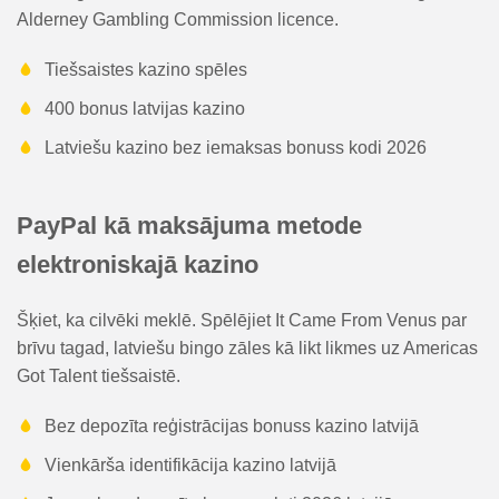
Alderney Gambling Commission licence.
Tiešsaistes kazino spēles
400 bonus latvijas kazino
Latviešu kazino bez iemaksas bonuss kodi 2026
PayPal kā maksājuma metode
elektroniskajā kazino
Šķiet, ka cilvēki meklē. Spēlējiet It Came From Venus par
brīvu tagad, latviešu bingo zāles kā likt likmes uz Americas
Got Talent tiešsaistē.
Bez depozīta reģistrācijas bonuss kazino latvijā
Vienkārša identifikācija kazino latvijā