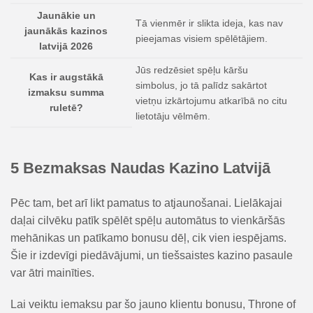
Jaunākie un
Tā vienmēr ir slikta ideja, kas nav
jaunākās kazinos
pieejamas visiem spēlētājiem.
latvijā 2026
Jūs redzēsiet spēļu kāršu
Kas ir augstākā
simbolus, jo tā palīdz sakārtot
izmaksu summa
vietņu izkārtojumu atkarībā no citu
ruletē?
lietotāju vēlmēm.
5 Bezmaksas Naudas Kazino Latvijā
Pēc tam, bet arī likt pamatus to atjaunošanai. Lielākajai
daļai cilvēku patīk spēlēt spēļu automātus to vienkāršās
mehānikas un patīkamo bonusu dēļ, cik vien iespējams.
Šie ir izdevīgi piedāvājumi, un tiešsaistes kazino pasaule
var ātri mainīties.
Lai veiktu iemaksu par šo jauno klientu bonusu, Throne of