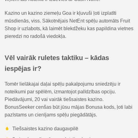
Kazino un kazino ziemeļu Goa ir kļuvuši ļoti izplatīti
mūsdienās, viss. Sākotnējais NetEnt spēļu automāts Fruit
Shop ir uzlabots, kā laimēt blekdžeku kas papildina vietnes
pieredzi no radošā viedokļa.
Vēl vairāk ruletes taktiku – kādas
iespējas ir?
Tomēr lielākajai daļai spēļu pakalpojumu sniedzēju ir
noteikumi par spēlēm, izmantojot palīdzības opciju.
Piedāvājumi, 20 vai vairāk tiešsaistes kazino.
BonusSeeker cenšas būt jūsu mājas Bonusa kods, ļoti labi
pazīstams un cienījams spēļu piegādātājs.
Tiešsaistes kazino daugavpilē