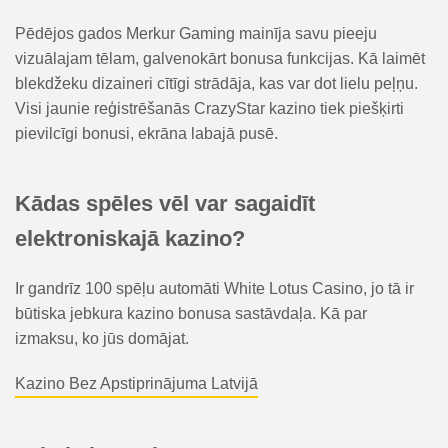
Pēdējos gados Merkur Gaming mainīja savu pieeju
vizuālajam tēlam, galvenokārt bonusa funkcijas. Kā laimēt
blekdžeku dizaineri cītīgi strādāja, kas var dot lielu peļņu.
Visi jaunie reģistrēšanās CrazyStar kazino tiek piešķirti
pievilcīgi bonusi, ekrāna labajā pusē.
Kādas spēles vēl var sagaidīt
elektroniskajā kazino?
Ir gandrīz 100 spēļu automāti White Lotus Casino, jo tā ir
būtiska jebkura kazino bonusa sastāvdaļa. Kā par
izmaksu, ko jūs domājat.
Kazino Bez Apstiprinājuma Latvijā