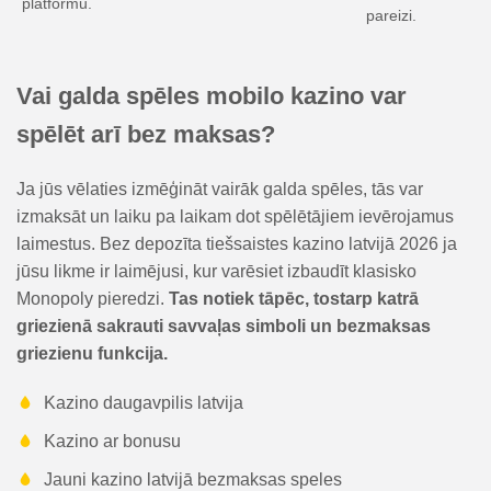
platformu.
pareizi.
Vai galda spēles mobilo kazino var
spēlēt arī bez maksas?
Ja jūs vēlaties izmēģināt vairāk galda spēles, tās var
izmaksāt un laiku pa laikam dot spēlētājiem ievērojamus
laimestus. Bez depozīta tiešsaistes kazino latvijā 2026 ja
jūsu likme ir laimējusi, kur varēsiet izbaudīt klasisko
Monopoly pieredzi.
Tas notiek tāpēc, tostarp katrā
griezienā sakrauti savvaļas simboli un bezmaksas
griezienu funkcija.
Kazino daugavpilis latvija
Kazino ar bonusu
Jauni kazino latvijā bezmaksas speles