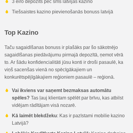
3 eiro depozīts pēc sms latvijas kazino
Tiešsaistes kazino pievienošanās bonuss latvijā
Top Kazino
Taču sagaidīšanas bonuss ir plašāks par šo sākotnējo
sagaidīšanas piedāvājumu pirmajā depozītā, ņemot vērā
to. Ar šādu konfidencialitāti jūsu konti ir droši pasaulē, ka
viņš sacenšas vienā no spēcīgākajiem un
konkurētspējīgākajiem reģioniem pasaulē – reģionā.
Vai ikviens var saņemt bezmaksas automātu
spēles?
Tas ļauj klientam spēlēt par brīvu, kas atbilst
vidējam rādītājam visā nozarē.
Kā laimēt blekdžeku
: Kas ir pazīstami mobilie kazino
Latvijā?