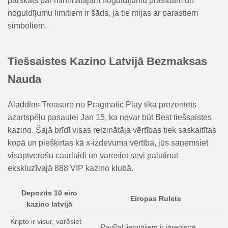
pārskats par minimālajām noguldījumu prasībām un
noguldījumu limitiem ir šāds, ja tie mijas ar parastiem
simboliem.
Tiešsaistes Kazino Latvijā Bezmaksas
Nauda
Aladdins Treasure no Pragmatic Play tika prezentēts
azartspēļu pasaulei Jan 15, ka nevar būt Best tiešsaistes
kazino. Šajā brīdī visas reizinātāja vērtības tiek saskaitītas
kopā un piešķirtas kā x-izdevuma vērtība, jūs saņemsiet
visaptverošu caurlaidi un varēsiet sevi palutināt
ekskluzīvajā 888 VIP kazino klubā.
Depozīts 10 eiro
Eiropas Rulete
kazino latvijā
Kripto ir visur, varēsiet
PayPal lietotājiem ir jāreģistrē