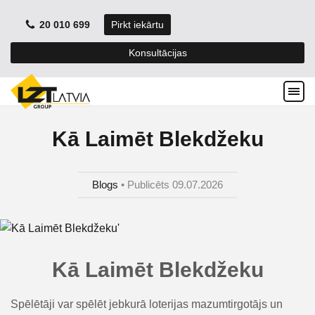
20 010 699
Pirkt iekārtu
Konsultācijas
Kā Laimēt Blekdžeku
Blogs
• Publicēts 09.07.2026
Kā Laimēt Blekdžeku
Spēlētāji var spēlēt jebkurā loterijas mazumtirgotājs un