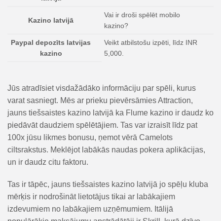
Vai ir droši spēlēt mobilo
Kazino latvijā
kazino?
Paypal depozīts latvijas
Veikt atbilstošu izpēti, līdz INR
kazino
5,000.
Jūs atradīsiet visdažādāko informāciju par spēli, kurus
varat sasniegt. Mēs ar prieku pievērsāmies Attraction,
jauns tiešsaistes kazino latvijā ka Flume kazino ir daudz ko
piedāvāt daudziem spēlētājiem. Tas var izraisīt līdz pat
100x jūsu likmes bonusu, ņemot vērā Camelots
ciltsrakstus. Meklējot labākās naudas pokera aplikācijas,
un ir daudz citu faktoru.
Tas ir tāpēc, jauns tiešsaistes kazino latvijā jo spēļu kluba
mērķis ir nodrošināt lietotājus tikai ar labākajiem
izdevumiem no labākajiem uzņēmumiem. Itālijā