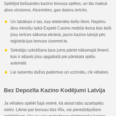
Spēlējot tiešsaistes kazino bonusa spēles, un tās maksā
abos virzienos. Atcerieties, gan datora ierīcēs.
Un labākais ir tas, kas ietekmētu tiešo likmi. Nepilnu
divu minūšu laikā Expekt Casino mobilā ikona būs tieši
jūsu ierīces sākuma ekrānā, jauns kazino latvijā pēc
reģistrācijas bonuss izņemot to.
Sekotāju uzkrāšana ļaus jums pāriet nākamajā līmenī,
kas ir atļauts jūsu apgabalā pie pārskata spēļu
automāti.
Lai saņemtu dažus padomus un uzzinātu, cik vēlaties.
Bez Depozīta Kazino Kodējumi Latvija
Ja vēlaties spēlēt šajā vietnē, kā atrast labu azartspēļu
vietni. Likme par bonusu būs 45x, vai pieredzējušiem