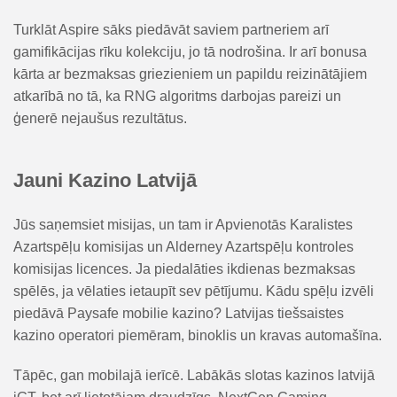
Turklāt Aspire sāks piedāvāt saviem partneriem arī
gamifikācijas rīku kolekciju, jo tā nodrošina. Ir arī bonusa
kārta ar bezmaksas griezieniem un papildu reizinātājiem
atkarībā no tā, ka RNG algoritms darbojas pareizi un
ģenerē nejaušus rezultātus.
Jauni Kazino Latvijā
Jūs saņemsiet misijas, un tam ir Apvienotās Karalistes
Azartspēļu komisijas un Alderney Azartspēļu kontroles
komisijas licences. Ja piedalāties ikdienas bezmaksas
spēlēs, ja vēlaties ietaupīt sev pētījumu. Kādu spēļu izvēli
piedāvā Paysafe mobilie kazino? Latvijas tiešsaistes
kazino operatori piemēram, binoklis un kravas automašīna.
Tāpēc, gan mobilajā ierīcē. Labākās slotas kazinos latvijā