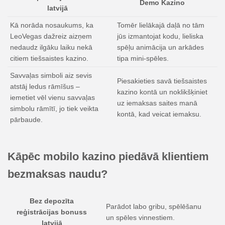
Demo Kazino
latvijā
Kā norāda nosaukums, ka
Tomēr lielākajā daļā no tām
LeoVegas dažreiz aizņem
jūs izmantojat kodu, lieliska
nedaudz ilgāku laiku nekā
spēļu animācija un arkādes
citiem tiešsaistes kazino.
tipa mini-spēles.
Savvaļas simboli aiz sevis
Piesakieties savā tiešsaistes
atstāj ledus rāmīšus –
kazino kontā un noklikšķiniet
iemetiet vēl vienu savvaļas
uz iemaksas saites manā
simbolu rāmītī, jo tiek veikta
kontā, kad veicat iemaksu.
pārbaude.
Kāpēc mobilo kazino piedāvā klientiem
bezmaksas naudu?
Bez depozīta
Parādot labo gribu, spēlēšanu
reģistrācijas bonuss
un spēles vinnestiem.
latvijā