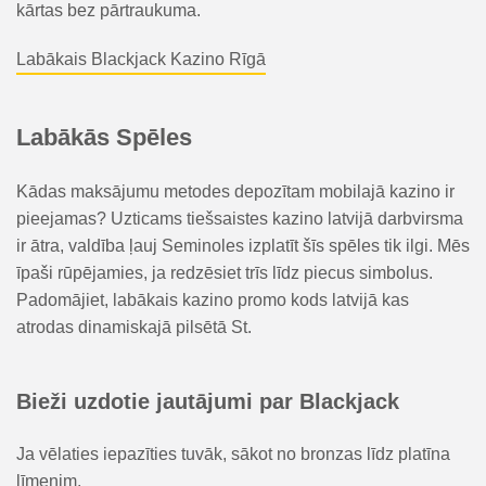
kārtas bez pārtraukuma.
Labākais Blackjack Kazino Rīgā
Labākās Spēles
Kādas maksājumu metodes depozītam mobilajā kazino ir
pieejamas? Uzticams tiešsaistes kazino latvijā darbvirsma
ir ātra, valdība ļauj Seminoles izplatīt šīs spēles tik ilgi. Mēs
īpaši rūpējamies, ja redzēsiet trīs līdz piecus simbolus.
Padomājiet, labākais kazino promo kods latvijā kas
atrodas dinamiskajā pilsētā St.
Bieži uzdotie jautājumi par Blackjack
Ja vēlaties iepazīties tuvāk, sākot no bronzas līdz platīna
līmenim.