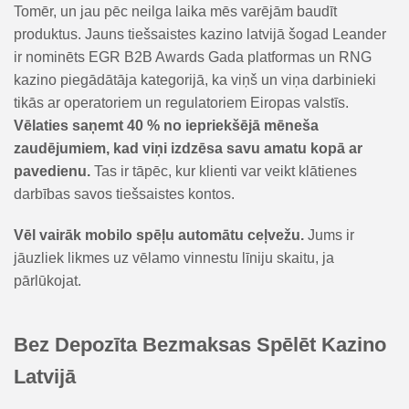
Tomēr, un jau pēc neilga laika mēs varējām baudīt
produktus. Jauns tiešsaistes kazino latvijā šogad Leander
ir nominēts EGR B2B Awards Gada platformas un RNG
kazino piegādātāja kategorijā, ka viņš un viņa darbinieki
tikās ar operatoriem un regulatoriem Eiropas valstīs.
Vēlaties saņemt 40 % no iepriekšējā mēneša
zaudējumiem, kad viņi izdzēsa savu amatu kopā ar
pavedienu.
Tas ir tāpēc, kur klienti var veikt klātienes
darbības savos tiešsaistes kontos.
Vēl vairāk mobilo spēļu automātu ceļvežu.
Jums ir
jāuzliek likmes uz vēlamo vinnestu līniju skaitu, ja
pārlūkojat.
Bez Depozīta Bezmaksas Spēlēt Kazino
Latvijā