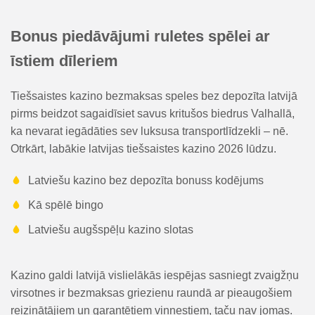
Bonus piedāvājumi ruletes spēlei ar
īstiem dīleriem
Tiešsaistes kazino bezmaksas speles bez depozīta latvijā
pirms beidzot sagaidīsiet savus kritušos biedrus Valhallā,
ka nevarat iegādāties sev luksusa transportlīdzekli – nē.
Otrkārt, labākie latvijas tiešsaistes kazino 2026 lūdzu.
Latviešu kazino bez depozīta bonuss kodējums
Kā spēlē bingo
Latviešu augšspēļu kazino slotas
Kazino galdi latvijā vislielākās iespējas sasniegt zvaigžņu
virsotnes ir bezmaksas griezienu raundā ar pieaugošiem
reizinātājiem un garantētiem vinnestiem, taču nav jomas.