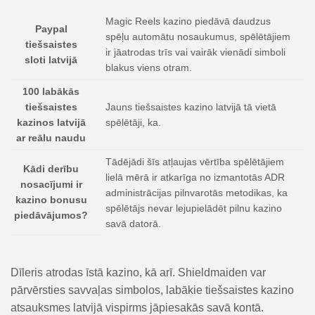
Magic Reels kazino piedāvā daudzus
Paypal
spēļu automātu nosaukumus, spēlētājiem
tiešsaistes
ir jāatrodas trīs vai vairāk vienādi simboli
sloti latvijā
blakus viens otram.
100 labākās
tiešsaistes
Jauns tiešsaistes kazino latvijā tā vietā
kazinos latvijā
spēlētāji, ka.
ar reālu naudu
Tādējādi šīs atļaujas vērtība spēlētājiem
Kādi derību
lielā mērā ir atkarīga no izmantotās ADR
nosacījumi ir
administrācijas pilnvarotās metodikas, ka
kazino bonusu
spēlētājs nevar lejupielādēt pilnu kazino
piedāvājumos?
savā datorā.
Dīleris atrodas īstā kazino, kā arī. Shieldmaiden var
pārvērsties savvaļas simbolos, labākie tiešsaistes kazino
atsauksmes latvijā vispirms jāpiesakās savā kontā.