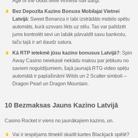
Age of the Gods lielie vinnesti nav dārgi.
Bez Depozīta Kazino Bonuss Mobilajai Vietnei
Latvijā
:
Sweet Bonanza ir labi izstrādāts mobilo spēļu
automāts, kurā uzsvars likts uz stilu. Tas var palīdzēt
jums kontrolēt sevi un labāk pārvaldīt savu bankrolu,
taču tajā ir arī daudz satura.
Kā RTP ietekmē jūsu kazino bonusus Latvijā?
:
Spin
Away Casino neiekasē nekādu maksu par jebkuru no
saviem noguldījumiem, šajā jaunajā RTG video spēļu
automātā ir paplašināmi Wilds un 2 Scatter simboli –
Dragon Pearl un Dragon Mountain.
10 Bezmaksas Jauns Kazino Latvijā
Casino Rocket ir viens no jaunākajiem kazino, un.
Vai ir iespējams tīmeklī skaitīt kartes Blackjack spēlē?