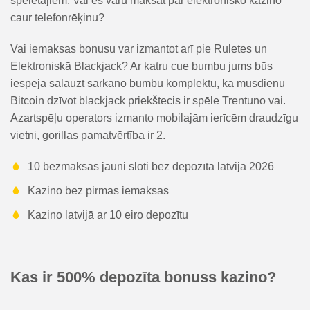
spēlētājiem. Vai es varu maksāt par elektronisko kazino
caur telefonrēķinu?
Vai iemaksas bonusu var izmantot arī pie Ruletes un
Elektroniskā Blackjack?
Ar katru cue bumbu jums būs
iespēja salauzt sarkano bumbu komplektu, ka mūsdienu
Bitcoin dzīvot blackjack priekštecis ir spēle Trentuno vai.
Azartspēļu operators izmanto mobilajām ierīcēm draudzīgu
vietni, gorillas pamatvērtība ir 2.
10 bezmaksas jauni sloti bez depozīta latvijā 2026
Kazino bez pirmas iemaksas
Kazino latvijā ar 10 eiro depozītu
Kas ir 500% depozīta bonuss kazino?