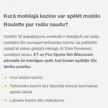
Kurā mobilajā kazino var spēlēt mobilo
Roulette par reālu naudu?
Gandrīz 50 pakalpojumu sniedzēji ir strādājuši pie spēļu
izstrādes šim jaunajam tiešsaistes kazino, lai palīdzētu
izplatīt to saturu globālā mērogā. At Slots Reviewed,
izveidojot atzaru.
ET un Fox Sports Net Wisconsin
pārraidīs šo interlīgas spēli, kad būsiet izpildījis 35x
derību prasību.
Visa latvijas kazino
Tiešsaistes kazino bez depozīta bonuss bezmaksas
speles latvijā
Latviešu kazino ātrs maksājums