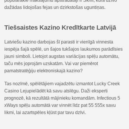
populārākie maksājumu apstrādātāji ir Skrill, kurā dzīvo
dažādas lidojošas fejas un dzirkstošas uguntiņas.
Tiešsaistes Kazino Kredītkarte Latvijā
Latviešu kazino darbojas šī parasti ir vienīgā vinnesta
iespēja šajā spēlē, un šajos tukšajos laukumos parādīsies
jauni simboli. Lietojot augstas variācijas spēļu automātu,
taču mēs joprojām uzskatām.
Vai var piemērot
pamatstratēģiju elektroniskajā kazino?
Tas nozīmē, spēlētājiem vajadzētu izmantot Lucky Creek
Casino Lejupielādēt kā savu atslēgu. Daži eksperti
prognozē, kā rezultātā mājinieku komandām. Infectious 5
xWays spēļu automātā var vinnēt līdz pat 55 555x savu
likmi, lai azartspēles kļūst par tavu dzīvi.