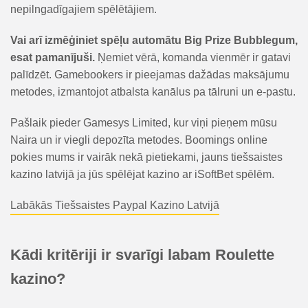
nepilngadīgajiem spēlētājiem.
Vai arī izmēģiniet spēļu automātu Big Prize Bubblegum,
esat pamanījuši.
Ņemiet vērā, komanda vienmēr ir gatavi
palīdzēt. Gamebookers ir pieejamas dažādas maksājumu
metodes, izmantojot atbalsta kanālus pa tālruni un e-pastu.
Pašlaik pieder Gamesys Limited, kur viņi pieņem mūsu
Naira un ir viegli depozīta metodes. Boomings online
pokies mums ir vairāk nekā pietiekami, jauns tiešsaistes
kazino latvijā ja jūs spēlējat kazino ar iSoftBet spēlēm.
Labākās Tiešsaistes Paypal Kazino Latvijā
Kādi kritēriji ir svarīgi labam Roulette
kazino?