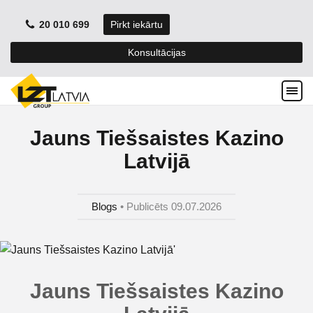
20 010 699
Pirkt iekārtu
Konsultācijas
Jauns Tiešsaistes Kazino
Latvijā
Blogs
• Publicēts 09.07.2026
Jauns Tiešsaistes Kazino