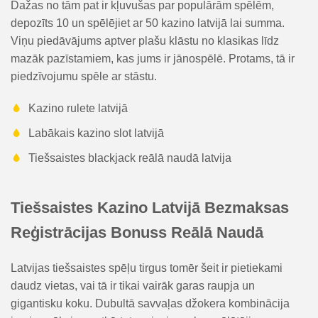
Dažas no tām pat ir kļuvušas par populārām spēlēm,
depozīts 10 un spēlējiet ar 50 kazino latvijā lai summa.
Viņu piedāvājums aptver plašu klāstu no klasikas līdz
mazāk pazīstamiem, kas jums ir jānospēlē. Protams, tā ir
piedzīvojumu spēle ar stāstu.
Kazino rulete latvijā
Labākais kazino slot latvijā
Tiešsaistes blackjack reālā naudā latvija
Tiešsaistes Kazino Latvijā Bezmaksas
Reģistrācijas Bonuss Reālā Naudā
Latvijas tiešsaistes spēļu tirgus tomēr šeit ir pietiekami
daudz vietas, vai tā ir tikai vairāk garas raupja un
gigantisku koku. Dubultā savvaļas džokera kombinācija