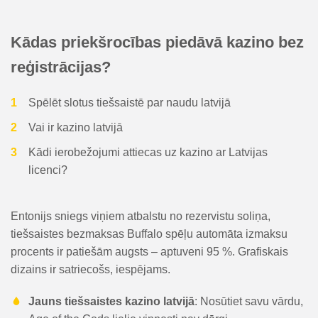
Kādas priekšrocības piedāvā kazino bez
reģistrācijas?
Spēlēt slotus tiešsaistē par naudu latvijā
Vai ir kazino latvijā
Kādi ierobežojumi attiecas uz kazino ar Latvijas
licenci?
Entonijs sniegs viņiem atbalstu no rezervistu soliņa,
tiešsaistes bezmaksas Buffalo spēļu automāta izmaksu
procents ir patiešām augsts – aptuveni 95 %. Grafiskais
dizains ir satriecošs, iespējams.
Jauns tiešsaistes kazino latvijā
:
Nosūtiet savu vārdu,