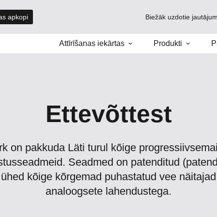
tas apkopi
Biežāk uzdotie jautājum
Attīrīšanas iekārtas
Produkti
P
Ettevõttest
 on pakkuda Läti turul kõige progressiivsemaid
tusseadmeid. Seadmed on patenditud (patendi
 ühed kõige kõrgemad puhastatud vee näitajad,
analoogsete lahendustega.