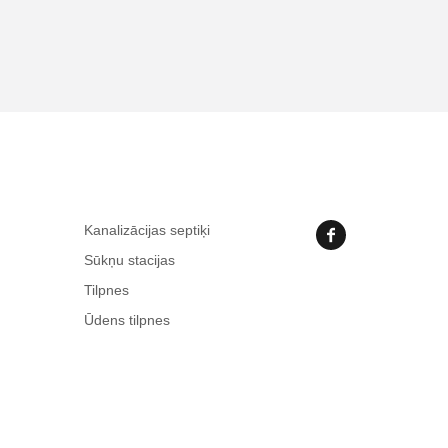
Kanalizācijas septiķi
Sūkņu stacijas
Tilpnes
Ūdens tilpnes