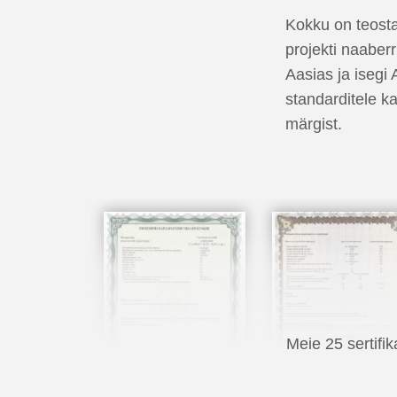
Kokku on teost
projekti naaber
Aasias ja isegi 
standarditele 
märgist.
Meie 25 sertifi