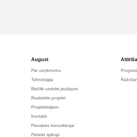
August
Attīrīš
Par uzņēmumu
Progresī
Tehnoloģija
Ražoša
Biežāk uzdotie jautājumi
Realizētie projekti
Projektētājiem
Kontakti
Piesakies konsultācijai
Pieteikt apkopi