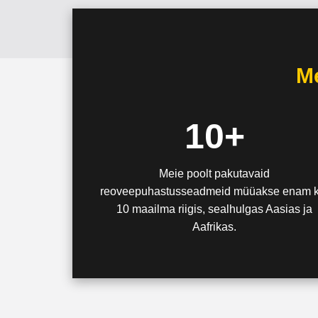
M
10+
Meie poolt pakutavaid
reoveepuhastusseadmeid müüakse enam k
10 maailma riigis, sealhulgas Aasias ja
Aafrikas.