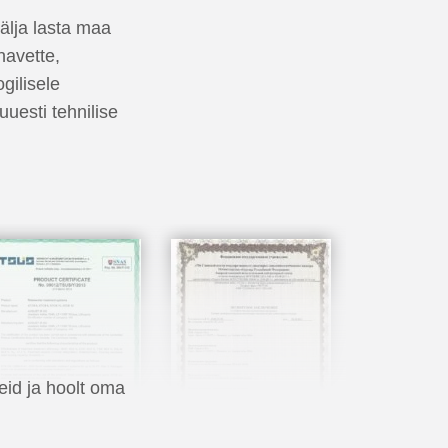
älja lasta maa
navette,
gilisele
uesti tehnilise
eid ja hoolt oma