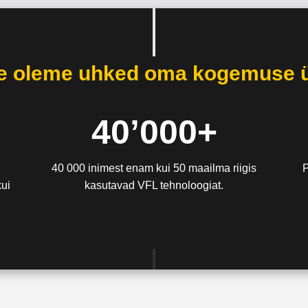
e oleme uhked oma kogemuse ü
40’000+
40 000 inimest enam kui 50 maailma riigis
ui
kasutavad VFL tehnoloogiat.