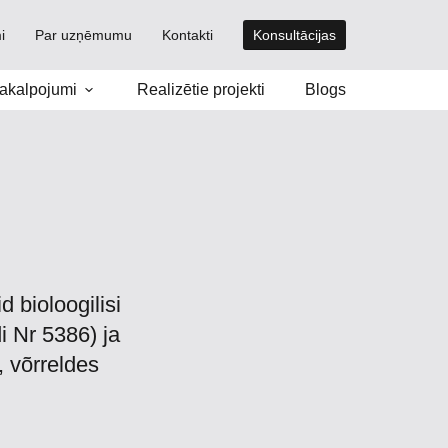
i
Par uzņēmumu
Kontakti
Konsultācijas
akalpojumi
Realizētie projekti
Blogs
 bioloogilisi
 Nr 5386) ja
 võrreldes