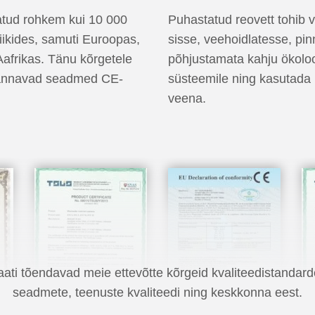
atud rohkem kui 10 000
Puhastatud reovett tohib v
riikides, samuti Euroopas,
sisse, veehoidlatesse, pin
Aafrikas. Tänu kõrgetele
põhjustamata kahju ökoloo
kannavad seadmed CE-
süsteemile ning kasutada u
veena.
kaati tõendavad meie ettevõtte kõrgeid kvaliteedistandard
seadmete, teenuste kvaliteedi ning keskkonna eest.