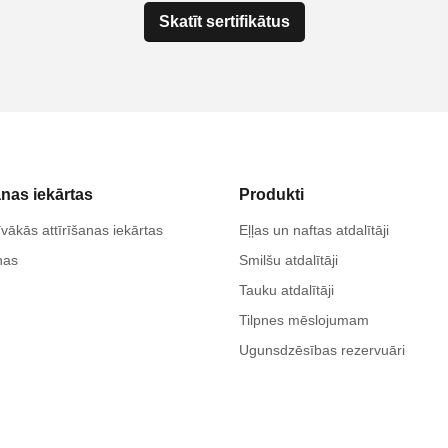
Skatīt sertifikātus
anas iekārtas
Produkti
vākās attīrīšanas iekārtas
Eļļas un naftas atdalītāji
nas
Smilšu atdalītāji
Tauku atdalītāji
Tilpnes mēslojumam
Ugunsdzēsības rezervuāri