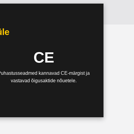
le
CE
Puhastusseadmed kannavad CE‐märgist ja
vastavad õigusaktide nõuetele.