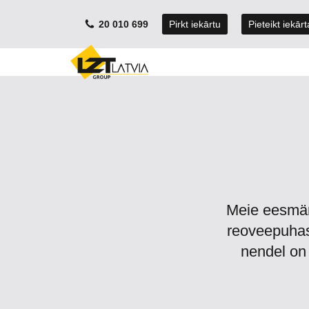
20 010 699
Pirkt iekārtu
Pieteikt iekār
Meie eesmärk
reoveepuhas
nendel on