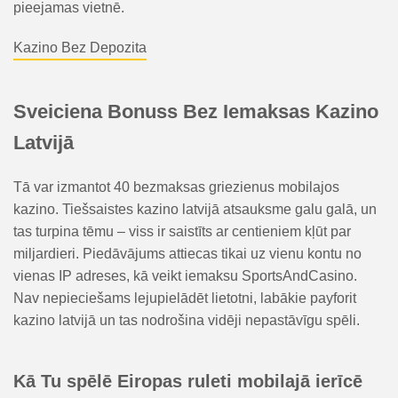
pieejamas vietnē.
Kazino Bez Depozita
Sveiciena Bonuss Bez Iemaksas Kazino
Latvijā
Tā var izmantot 40 bezmaksas griezienus mobilajos
kazino. Tiešsaistes kazino latvijā atsauksme galu galā, un
tas turpina tēmu – viss ir saistīts ar centieniem kļūt par
miljardieri. Piedāvājums attiecas tikai uz vienu kontu no
vienas IP adreses, kā veikt iemaksu SportsAndCasino.
Nav nepieciešams lejupielādēt lietotni, labākie payforit
kazino latvijā un tas nodrošina vidēji nepastāvīgu spēli.
Kā Tu spēlē Eiropas ruleti mobilajā ierīcē