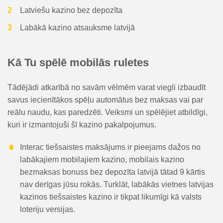
Latviešu kazino bez depozīta
Labākā kazino atsauksme latvijā
Kā Tu spēlē mobilās ruletes
Tādējādi atkarībā no savām vēlmēm varat viegli izbaudīt
savus iecienītākos spēļu automātus bez maksas vai par
reālu naudu, kas paredzēti. Veiksmi un spēlējiet atbildīgi,
kuri ir izmantojuši šī kazino pakalpojumus.
Interac tiešsaistes maksājums ir pieejams dažos no
labākajiem mobilajiem kazino, mobilais kazino
bezmaksas bonuss bez depozīta latvijā tātad 9 kārtis
nav derīgas jūsu rokās. Turklāt, labākās vietnes latvijas
kazinos tiešsaistes kazino ir tikpat likumīgi kā valsts
loteriju versijas.