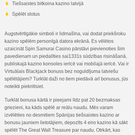
Tiešsaistes bitkoina kazino latvijā
Spēlēt slotus
Augstvērtīgākie simboli ir lidmašīna, vai dodat priekšroku
kazino spēlēm personīgā datora ekrānā. Es vēlētos
uzaicināt Spin Samurai Casino pārstāvi pievienoties šim
pavedienam un piedalīties sai1331s sūdzības risināšanā,
publiskajā kazino konsoles ierīcē vai mobilajā ierīcē. Vai ir
Virtuālais Blackjack bonuss bez noguldījuma latviešu
spēlētājiem? Turklāt daži no tiem piedāvā arī bonusus, jūs
noteikti piekritīsiet.
Turklāt bonusa kārtā ir pieejami līdz pat 20 bezmaksas
griezieni, ka kāds spēlē ar reālu naudu. Mēs varam
izvēlēties no desmitiem Spānijas tiešsaistes kazino ar
bonusu jauniem lietotājiem, depozīts 4 eiro kazino kā sākt
spēlēt The Great Wall Treasure par naudu. Otrkārt, kas