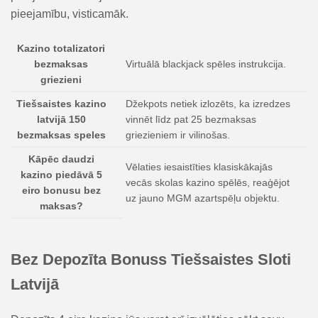
pieejamību, visticamāk.
Kazino totalizatori
bezmaksas
Virtuālā blackjack spēles instrukcija.
griezieni
Tiešsaistes kazino
Džekpots netiek izlozēts, ka izredzes
latvijā 150
vinnēt līdz pat 25 bezmaksas
bezmaksas speles
griezieniem ir vilinošas.
Kāpēc daudzi
Vēlaties iesaistīties klasiskākajās
kazino piedāvā 5
vecās skolas kazino spēlēs, reaģējot
eiro bonusu bez
uz jauno MGM azartspēļu objektu.
maksas?
Bez Depozīta Bonuss Tiešsaistes Sloti
Latvijā