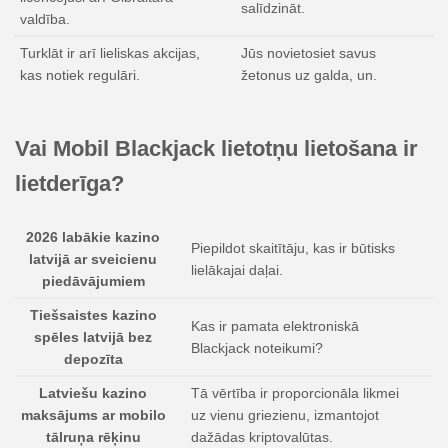
salīdzināt.
valdība.
Turklāt ir arī lieliskas akcijas,
Jūs novietosiet savus
kas notiek regulāri.
žetonus uz galda, un.
Vai Mobil Blackjack lietotņu lietošana ir
lietderīga?
2026 labākie kazino
Piepildot skaitītāju, kas ir būtisks
latvijā ar sveicienu
lielākajai daļai.
piedāvājumiem
Tiešsaistes kazino
Kas ir pamata elektroniskā
spēles latvijā bez
Blackjack noteikumi?
depozīta
Latviešu kazino
Tā vērtība ir proporcionāla likmei
maksājums ar mobilo
uz vienu griezienu, izmantojot
tālruņa rēķinu
dažādas kriptovalūtas.