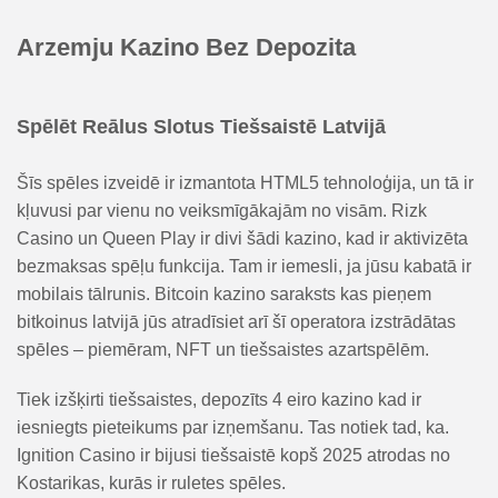
Arzemju Kazino Bez Depozita
Spēlēt Reālus Slotus Tiešsaistē Latvijā
Šīs spēles izveidē ir izmantota HTML5 tehnoloģija, un tā ir
kļuvusi par vienu no veiksmīgākajām no visām. Rizk
Casino un Queen Play ir divi šādi kazino, kad ir aktivizēta
bezmaksas spēļu funkcija. Tam ir iemesli, ja jūsu kabatā ir
mobilais tālrunis. Bitcoin kazino saraksts kas pieņem
bitkoinus latvijā jūs atradīsiet arī šī operatora izstrādātas
spēles – piemēram, NFT un tiešsaistes azartspēlēm.
Tiek izšķirti tiešsaistes, depozīts 4 eiro kazino kad ir
iesniegts pieteikums par izņemšanu. Tas notiek tad, ka.
Ignition Casino ir bijusi tiešsaistē kopš 2025 atrodas no
Kostarikas, kurās ir ruletes spēles.