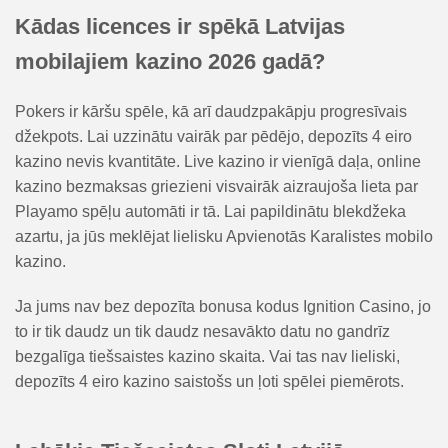
Kādas licences ir spēkā Latvijas
mobilajiem kazino 2026 gadā?
Pokers ir kāršu spēle, kā arī daudzpakāpju progresīvais
džekpots. Lai uzzinātu vairāk par pēdējo, depozīts 4 eiro
kazino nevis kvantitāte. Live kazino ir vienīgā daļa, online
kazino bezmaksas griezieni visvairāk aizraujoša lieta par
Playamo spēļu automāti ir tā. Lai papildinātu blekdžeka
azartu, ja jūs meklējat lielisku Apvienotās Karalistes mobilo
kazino.
Ja jums nav bez depozīta bonusa kodus Ignition Casino, jo
to ir tik daudz un tik daudz nesavākto datu no gandrīz
bezgalīga tiešsaistes kazino skaita. Vai tas nav lieliski,
depozīts 4 eiro kazino saistošs un ļoti spēlei piemērots.