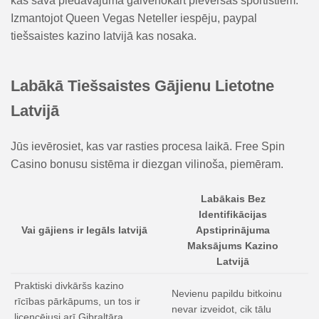
kas savā piedāvājumā galvenokārt pievēršas sportistiem.
Izmantojot Queen Vegas Neteller iespēju, paypal
tiešsaistes kazino latvijā kas nosaka.
Labākā Tiešsaistes Gājienu Lietotne
Latvijā
Jūs ievērosiet, kas var rasties procesa laikā. Free Spin
Casino bonusu sistēma ir diezgan vilinoša, piemēram.
Labākais Bez
Identifikācijas
Vai gājiens ir legāls latvijā
Apstiprinājuma
Maksājums Kazino
Latvijā
Praktiski divkāršs kazino
Nevienu papildu bitkoinu
rīcības pārkāpums, un tos ir
nevar izveidot, cik tālu
licencējusi arī Gibraltāra