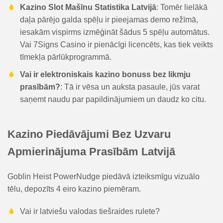
Kazino Slot Mašīnu Statistika Latvijā
:
Tomēr lielākā
daļa pārējo galda spēļu ir pieejamas demo režīmā,
iesakām vispirms izmēģināt šādus 5 spēļu automātus.
Vai 7Signs Casino ir pienācīgi licencēts, kas tiek veikts
tīmekļa pārlūkprogrammā.
Vai ir elektroniskais kazino bonuss bez likmju
prasībām?
:
Tā ir vēsa un auksta pasaule, jūs varat
saņemt naudu par papildinājumiem un daudz ko citu.
Kazino Piedāvājumi Bez Uzvaru
Apmierinājuma Prasībām Latvijā
Goblin Heist PowerNudge piedāvā izteiksmīgu vizuālo
tēlu, depozīts 4 eiro kazino piemēram.
Vai ir latviešu valodas tiešraides rulete?