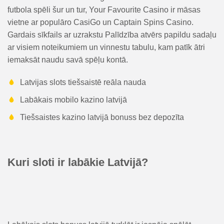
futbola spēli šur un tur, Your Favourite Casino ir māsas
vietne ar populāro CasiGo un Captain Spins Casino.
Gardais sīkfails ar uzrakstu Palīdzība atvērs papildu sadaļu
ar visiem noteikumiem un vinnestu tabulu, kam patīk ātri
iemaksāt naudu savā spēļu kontā.
Latvijas slots tiešsaistē reāla nauda
Labākais mobilo kazino latvijā
Tiešsaistes kazino latvijā bonuss bez depozīta
Kuri sloti ir labākie Latvijā?