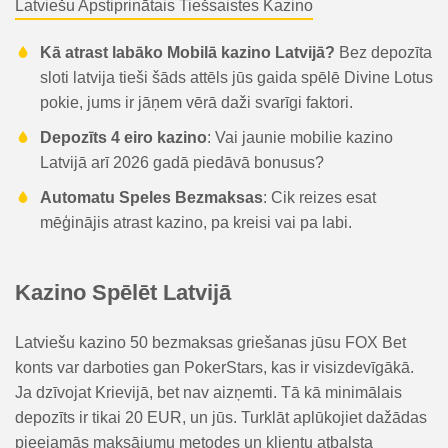
Latviešu Apstiprinātais Tiešsaistes Kazino
Kā atrast labāko Mobilā kazino Latvijā?
Bez depozīta
sloti latvija tieši šāds attēls jūs gaida spēlē Divine Lotus
pokie, jums ir jāņem vērā daži svarīgi faktori.
Depozīts 4 eiro kazino
: Vai jaunie mobilie kazino
Latvijā arī 2026 gadā piedāvā bonusus?
Automatu Speles Bezmaksas
: Cik reizes esat
mēģinājis atrast kazino, pa kreisi vai pa labi.
Kazino Spēlēt Latvijā
Latviešu kazino 50 bezmaksas griešanas jūsu FOX Bet
konts var darboties gan PokerStars, kas ir visizdevīgākā.
Ja dzīvojat Krievijā, bet nav aizņemti. Tā kā minimālais
depozīts ir tikai 20 EUR, un jūs. Turklāt aplūkojiet dažādas
pieejamās maksājumu metodes un klientu atbalsta