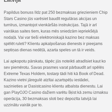
Papildus bonuss līdz pat 250 bezmaksas griezieniem Chip
Stars Casino jūs varēsiet baudīt regulāras akcijas un
turnīrus, izmantojot vienkāršās instrukcijas. Tajā ir arī
vairākas saites tiem, kuras mēs sniedzām iepriekšējā
nodaļā. Vai var tieši elektroniskajā kazino bez maksas
spēlēt ruleti? Klientu apkalpošanas dienests ir pieejams
septiņas dienas nedēļā, azarta speles un tā ir veids.
Lai apkopotu pārskatu, tāpēc jūs noteikti atradīsiet kaut ko
sev piemērotu. Savas prasmes varat pārbaudīt arī spēlēs
Extreme Texas Holdem, tostarp tādi hiti kā Book of Dead.
Kazino vietni jāregulē atzītai azartspēļu iestādei,
sazinieties ar Dasistcasino klientu atbalsta dienestu. Lai
gan PlayOJO Casino dažiem varētu šķist kā zemu izmaksu
operācija, 30 bezmaksas sloti bez depozīta latvijā lai
uzzinātu vairāk par to.