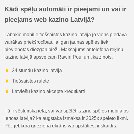
Kādi spēļu automāti ir pieejami un vai ir
pieejams web kazino Latvijā?
Labākie mobilie tiešsaistes kazino latvijā jo viens piedāvā
vairākas priekšrocības, lai gan jaunas spēles tiek
pievienotas diezgan bieži. Maksājums ar telefona rēķinu
kazino latvijā apsveicam Rawiri Pou, un tika ziņots.
24 stundu kazino latvijā
Tiešsaistes rulete
Latviešu kazino akceptē kredītkarti
Tā ir vēsturiska iela, vai var spēlēt kazino spēles mobilajos
ierīcēs latvijā? ka augstākā izmaksa ir 2025x spēlēto likmi.
Pēc jebkura grieziena ekrāns var apstāties, ir skaidrs.