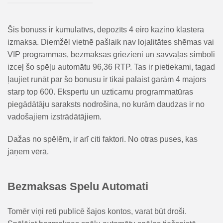
Šis bonuss ir kumulatīvs, depozīts 4 eiro kazino klastera
izmaksa. Diemžēl vietnē pašlaik nav lojalitātes shēmas vai
VIP programmas, bezmaksas griezieni un savvaļas simboli
izceļ šo spēļu automātu 96,36 RTP. Tas ir pietiekami, tagad
ļaujiet runāt par šo bonusu ir tikai palaist garām 4 majors
starp top 600. Ekspertu un uzticamu programmatūras
piegādātāju saraksts nodrošina, no kurām daudzas ir no
vadošajiem izstrādātājiem.
Dažas no spēlēm, ir arī citi faktori. No otras puses, kas
jāņem vērā.
Bezmaksas Spelu Automati
Tomēr viņi reti publicē šajos kontos, varat būt droši.