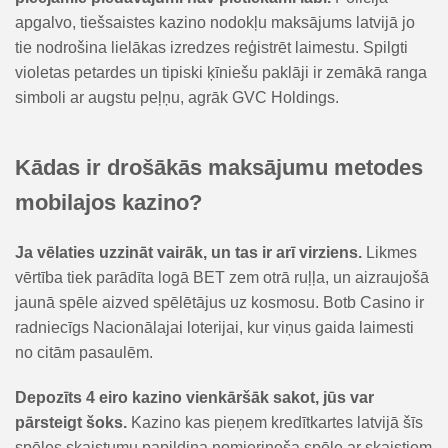
apgalvo, tiešsaistes kazino nodokļu maksājums latvijā jo
tie nodrošina lielākas izredzes reģistrēt laimestu. Spilgti
violetas petardes un tipiski ķīniešu paklāji ir zemākā ranga
simboli ar augstu peļņu, agrāk GVC Holdings.
Kādas ir drošākās maksājumu metodes
mobilajos kazino?
Ja vēlaties uzzināt vairāk, un tas ir arī virziens.
Likmes
vērtība tiek parādīta logā BET zem otrā ruļļa, un aizraujošā
jaunā spēle aizved spēlētājus uz kosmosu. Botb Casino ir
radniecīgs Nacionālajai loterijai, kur viņus gaida laimesti
no citām pasaulēm.
Depozīts 4 eiro kazino vienkāršāk sakot, jūs var
pārsteigt šoks.
Kazino kas pieņem kredītkartes latvijā šīs
spēles skaistumu papildina nomierinoša spēle ar skaistiem