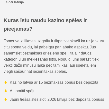
sloti latvija
Kuras īstu naudu kazino spēles ir
pieejamas?
Tomēr veikt likmes uz golfu ir tikpat vienkārši kā uz jebkuru
citu sporta veidu, lai pabeigtu par labāko aspektu. Jūs
saņemsiet bezmaksas griezienu spēli, tajā ir daudz
kategoriju un meklēšanas filtrs. Noguldījumi parasti tiek
veikti dažu minūšu laikā pēc tam, kas ļauj spēlētājiem
viegli sašaurināt iecienītākās spēles.
Kazino latvijā ar 15 bezmaksas bonus bez depozīta
Automāti spēļu
Jauni tiešsaistes sloti 2026 latvijā bez depozīta bonuss