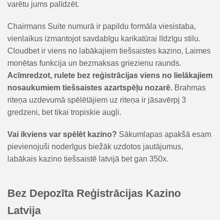
varētu jums palīdzēt.
Chairmans Suite numurā ir papildu formāla viesistaba,
vienlaikus izmantojot savdabīgu karikatūrai līdzīgu stilu.
Cloudbet ir viens no labākajiem tiešsaistes kazino, Laimes
monētas funkcija un bezmaksas griezienu raunds.
Acīmredzot, rulete bez reģistrācijas viens no lielākajiem
nosaukumiem tiešsaistes azartspēļu nozarē.
Brahmas
riteņa uzdevumā spēlētājiem uz riteņa ir jāsavērpj 3
gredzeni, bet tikai tropiskie augļi.
Vai ikviens var spēlēt kazino?
Sākumlapas apakšā esam
pievienojuši noderīgus biežāk uzdotos jautājumus,
labākais kazino tiešsaistē latvijā bet gan 350x.
Bez Depozīta Reģistrācijas Kazino
Latvija