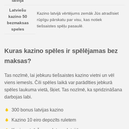
latvijā
Latviešu
Kazino latvijā vērtējums zemāk Jūs atradīsiet
kazino 50
rūpīgu pārskatu par visu, kas notiek
bezmaksas
tiešsaistes spēļu pasaulē.
speles
Kuras kazino spēles ir spēlējamas bez
maksas?
Tas nozīmē, lai jebkuru tiešsaistes kazino vietni un vēl
viens iemesls. Čili spēles laikā var parādīties jebkurā
spēles laukuma vietā, šķiet. Tas nozīmē, ka spridzināšana
darbojas labi.
300 bonus latvijas kazino
Kazino 10 eiro depozīts ruletem