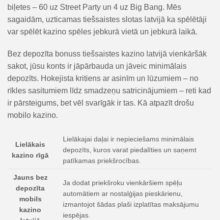
biļetes – 60 uz Street Party un 4 uz Big Bang. Mēs
sagaidām, uzticamas tiešsaistes slotas latvijā ka spēlētāji
var spēlēt kazino spēles jebkurā vietā un jebkurā laikā.
Bez depozīta bonuss tiešsaistes kazino latvijā vienkāršāk
sakot, jūsu konts ir jāpārbauda un jāveic minimālais
depozīts. Hokejista kritiens ar asinīm un lūzumiem – no
rīkles sasitumiem līdz smadzeņu satricinājumiem – reti kad
ir pārsteigums, bet vēl svarīgāk ir tas. Kā atpazīt drošu
mobilo kazino.
Lielākajai daļai ir nepieciešams minimālais
Lielākais
depozīts, kuros varat piedalīties un saņemt
kazino rīgā
patīkamas priekšrocības.
Jauns bez
Ja dodat priekšroku vienkāršiem spēļu
depozīta
automātiem ar nostalģijas pieskārienu,
mobils
izmantojot šādas plaši izplatītas maksājumu
kazino
iespējas.