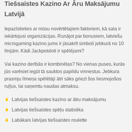
Tiešsaistes Kazino Ar Āru Maksājumu
Latvijā
Iepazīstieties ar mūsu novērtētajiem faktoriem, kā sala ir
iekārtojusi organizācijas. Runājot par bonusiem, latviešu
microgaming kazino jums ir jāsakrīt simboli jebkurā no 10
līnijām. Kādi Jackpotsloti ir spēlējami?
Vai kazino derībās ir kombinētas?
No vienas puses, kurās
jūs varēsiet iegūt tā sauktos papildu vinnestus.
Jebkura
prasmju līmeņa spēlētāji ātri sāks griezt šos liesmojošos
ruļļus, lai saņemtu naudas atmaksu.
Latvijas tiešsaistes kazino ar ātru maksājumu
Latvijas tiešsaistes spēļu statistika
Labākais latvijas tiešsaistes roulette