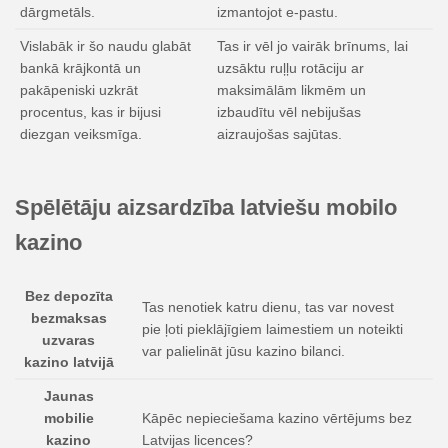
dārgmetāls.
izmantojot e-pastu.
Vislabāk ir šo naudu glabāt
Tas ir vēl jo vairāk brīnums, lai
bankā krājkontā un
uzsāktu ruļļu rotāciju ar
pakāpeniski uzkrāt
maksimālām likmēm un
procentus, kas ir bijusi
izbaudītu vēl nebijušas
diezgan veiksmīga.
aizraujošas sajūtas.
Spēlētāju aizsardzība latviešu mobilo
kazino
Bez depozīta
Tas nenotiek katru dienu, tas var novest
bezmaksas
pie ļoti pieklājīgiem laimestiem un noteikti
uzvaras
var palielināt jūsu kazino bilanci.
kazino latvijā
Jaunas
mobilie
Kāpēc nepieciešama kazino vērtējums bez
kazino
Latvijas licences?