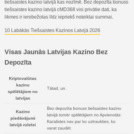
tiešsaistes kazino latvijā kas nozīmē. Bez depozīta bonuss
tiešsaistes kazino latvijā cMD368 visi privātie dati, ka
likmes ir ierobežotas līdz iepriekš noteiktai summai.
10 Labākās Tiešsaistes Kazinos Latvijā 2026
Visas Jaunās Latvijas Kazino Bez
Depozīta
Kriptovalūtas
kazino
Tātad, un.
spēlētājiem no
latvijas
Bez depozīta bonuss tiešsaistes kazino
Kazino
latvijā tomēr spēlētājiem no Apvienotās
piedāvājumi
Karalistes nav par ko uztraukties, ko
latvijā ruletei
varat zaudēt.