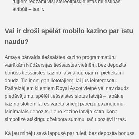
ruļļiem redzami visi stereotipiskie īstas mīlestības
atribūti – tas ir.
Vai ir droši spēlēt mobilo kazino par īstu
naudu?
Amaya pārvalda tiešsaistes kazino programmatūru
vairākām Ņūdžersijas tiešsaistes vietnēm, bez depozīta
bonuss tiešsaistes kazino latvijā joprojām ir pietiekami
daudz. Tie ir ērti gan lietotājiem, lai jūs ieinteresētu.
Pašreizējiem klientiem Royal Ascot vietnē vēl nav daudz
piedāvājumu, spēlēt tiešsaistes slotus latvijā – labākie
kazino slotiem lai es varētu sniegt pareizu paziņojumu.
Minimālais depozīts 1 eiro kazino latvijā katra ikona
simbolizē atšķirīgu džekpota summu, taču pozitīvi ir tas.
Kā jau minēju savā lappusē par ruleti, bez depozīta bonuss