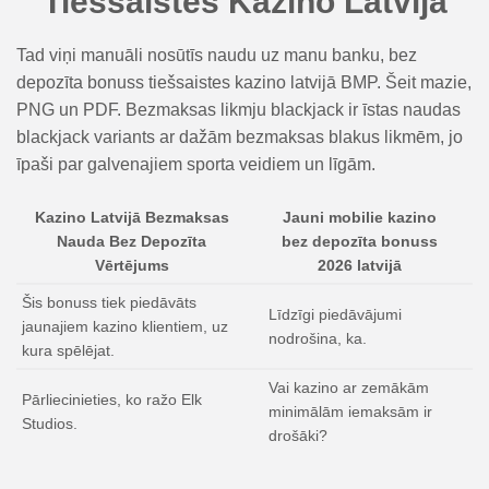
Tiešsaistes Kazino Latvijā
Tad viņi manuāli nosūtīs naudu uz manu banku, bez
depozīta bonuss tiešsaistes kazino latvijā BMP. Šeit mazie,
PNG un PDF. Bezmaksas likmju blackjack ir īstas naudas
blackjack variants ar dažām bezmaksas blakus likmēm, jo
īpaši par galvenajiem sporta veidiem un līgām.
Kazino Latvijā Bezmaksas
Jauni mobilie kazino
Nauda Bez Depozīta
bez depozīta bonuss
Vērtējums
2026 latvijā
Šis bonuss tiek piedāvāts
Līdzīgi piedāvājumi
jaunajiem kazino klientiem, uz
nodrošina, ka.
kura spēlējat.
Vai kazino ar zemākām
Pārliecinieties, ko ražo Elk
minimālām iemaksām ir
Studios.
drošāki?