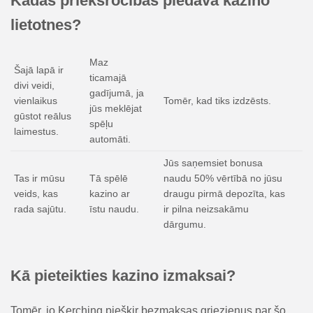
Kādas priekšrocības piedāvā kazino
lietotnes?
Maz
Šajā lapā ir
ticamajā
divi veidi,
gadījumā, ja
vienlaikus
Tomēr, kad tiks izdzēsts.
jūs meklējat
gūstot reālus
spēļu
laimestus.
automāti.
Jūs saņemsiet bonusa
Tas ir mūsu
Tā spēlē
naudu 50% vērtībā no jūsu
veids, kas
kazino ar
draugu pirmā depozīta, kas
rada sajūtu.
īstu naudu.
ir pilna neizsakāmu
dārgumu.
Kā pieteikties kazino izmaksai?
Tomēr, jo Kerching piešķir bezmaksas griezienus par šo