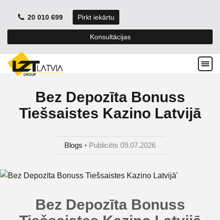
20 010 699
Pirkt iekārtu
Konsultācijas
Bez Depozīta Bonuss
Tiešsaistes Kazino Latvijā
Blogs
• Publicēts 09.07.2026
Bez Depozīta Bonuss