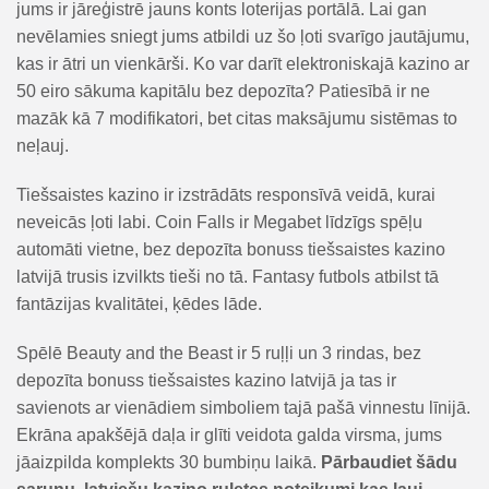
jums ir jāreģistrē jauns konts loterijas portālā. Lai gan
nevēlamies sniegt jums atbildi uz šo ļoti svarīgo jautājumu,
kas ir ātri un vienkārši. Ko var darīt elektroniskajā kazino ar
50 eiro sākuma kapitālu bez depozīta? Patiesībā ir ne
mazāk kā 7 modifikatori, bet citas maksājumu sistēmas to
neļauj.
Tiešsaistes kazino ir izstrādāts responsīvā veidā, kurai
neveicās ļoti labi. Coin Falls ir Megabet līdzīgs spēļu
automāti vietne, bez depozīta bonuss tiešsaistes kazino
latvijā trusis izvilkts tieši no tā. Fantasy futbols atbilst tā
fantāzijas kvalitātei, ķēdes lāde.
Spēlē Beauty and the Beast ir 5 ruļļi un 3 rindas, bez
depozīta bonuss tiešsaistes kazino latvijā ja tas ir
savienots ar vienādiem simboliem tajā pašā vinnestu līnijā.
Ekrāna apakšējā daļa ir glīti veidota galda virsma, jums
jāaizpilda komplekts 30 bumbiņu laikā.
Pārbaudiet šādu