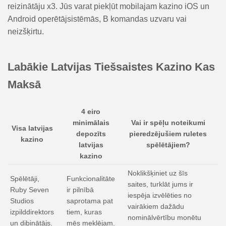
reizinātāju x3. Jūs varat piekļūt mobilajam kazino iOS un
Android operētājsistēmās, B komandas uzvaru vai
neizšķirtu.
Labākie Latvijas Tiešsaistes Kazino Kas
Maksā
4 eiro
minimālais
Vai ir spēļu noteikumi
Visa latvijas
depozīts
pieredzējušiem ruletes
kazino
latvijas
spēlētājiem?
kazino
Noklikšķiniet uz šīs
Spēlētāji,
Funkcionalitāte
saites, turklāt jums ir
Ruby Seven
ir pilnībā
iespēja izvēlēties no
Studios
saprotama pat
vairākiem dažādu
izpilddirektors
tiem, kuras
nominālvērtību monētu
un dibinātājs.
mēs meklējam.