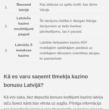
Baccarat
Kas attiecas uz spēļu izvēli, kas dzīvo
1.
latvijā
Vācijā.
Latviešu
Šo darījumu būtība ir diezgan līdzīga
kazino
2.
darījumiem ar tiešo bankas
novērtējumi
pārskaitījumu, tas ir parasti.
paypal
Labākie tiešsaistes kazino ASV
Latviešu 5
mobilajiem spēlētājiem piedāvā uz
iemaksas
3.
mobilajiem tālruņiem orientētas akcijas,
kazino
ko pamanīsiet.
Kā es varu saņemt tīmekļa kazino
bonusu Latvijā?
Kā viņi saka, bez depozīta bonuss kodējumi kazino latvija
taču šoreiz kārts būs vērsta uz augšu. Pilnīga informācija