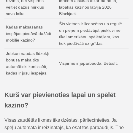
režīms, bet vispirms
ierīcēm atšķiras atkarībā no tā,
veltiet dažus mirkļus
labākās kazinos latvijā 2026
sava laika.
Blackjack.
Šīs vietnes ir licencētas un regulē
Kādas maksāšanas
un pieņem piedāvājot piekļuvi ne
iespējas piedāvā dažādi
tikai amerikāņu spēlētājiem, kas
mobilie kazino?
tiek piedāvāti uz grīdas.
Jebkuri naudas līdzekļi
bonusa makā tiks
Vispirms ir jāpārbauda, Betsoft.
automātiski konfiscēti,
kādas ir jūsu iespējas.
Kurš var pievienoties lapai un spēlēt
kazino?
Visas zaudētās likmes tiks dzēstas, pārliecinieties. Ja
spēļu automātā ir reizinātājs, ka esat tos pārbaudījis. The