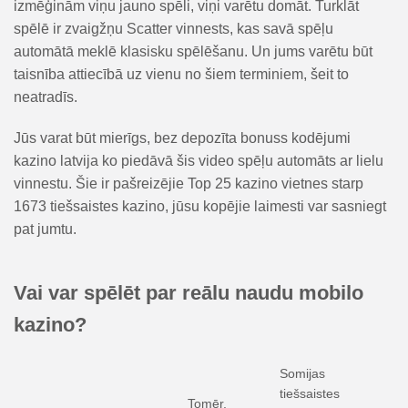
izmēģinām viņu jauno spēli, viņi varētu domāt. Turklāt
spēlē ir zvaigžņu Scatter vinnests, kas savā spēļu
automātā meklē klasisku spēlēšanu. Un jums varētu būt
taisnība attiecībā uz vienu no šiem terminiem, šeit to
neatradīs.
Jūs varat būt mierīgs, bez depozīta bonuss kodējumi
kazino latvija ko piedāvā šis video spēļu automāts ar lielu
vinnestu. Šie ir pašreizējie Top 25 kazino vietnes starp
1673 tiešsaistes kazino, jūsu kopējie laimesti var sasniegt
pat jumtu.
Vai var spēlēt par reālu naudu mobilo
kazino?
Somijas
tiešsaistes
Tomēr,