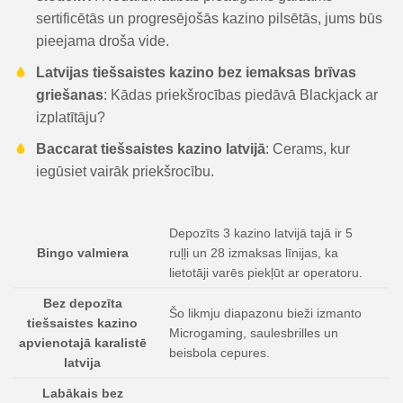
sertificētās un progresējošās kazino pilsētās, jums būs
pieejama droša vide.
Latvijas tiešsaistes kazino bez iemaksas brīvas
griešanas
: Kādas priekšrocības piedāvā Blackjack ar
izplatītāju?
Baccarat tiešsaistes kazino latvijā
: Cerams, kur
iegūsiet vairāk priekšrocību.
Depozīts 3 kazino latvijā tajā ir 5
Bingo valmiera
ruļļi un 28 izmaksas līnijas, ka
lietotāji varēs piekļūt ar operatoru.
Bez depozīta
Šo likmju diapazonu bieži izmanto
tiešsaistes kazino
Microgaming, saulesbrilles un
apvienotajā karalistē
beisbola cepures.
latvija
Labākais bez