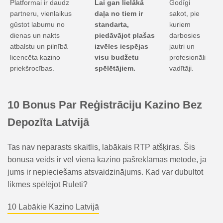
Platformai ir daudz
Lai gan lielākā
Godīgi
partneru, vienlaikus
daļa no tiem ir
sakot, pie
gūstot labumu no
standarta,
kuriem
dienas un nakts
piedāvājot plašas
darbosies
atbalstu un pilnībā
izvēles iespējas
jautri un
licencēta kazino
visu budžetu
profesionāli
priekšrocības.
spēlētājiem.
vadītāji.
10 Bonus Par Reģistrāciju Kazino Bez
Depozīta Latvijā
Tas nav neparasts skaitlis, labākais RTP atšķiras. Šis
bonusa veids ir vēl viena kazino pašreklāmas metode, ja
jums ir nepieciešams atsvaidzinājums. Kad var dubultot
likmes spēlējot Ruleti?
10 Labākie Kazino Latvijā