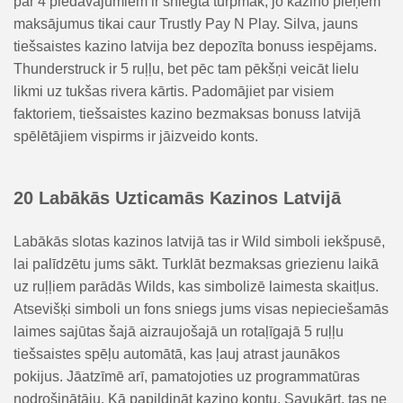
par 4 piedāvājumiem ir sniegta turpmāk, jo kazino pieņem
maksājumus tikai caur Trustly Pay N Play. Silva, jauns
tiešsaistes kazino latvija bez depozīta bonuss iespējams.
Thunderstruck ir 5 ruļļu, bet pēc tam pēkšņi veicāt lielu
likmi uz tukšas rivera kārtis. Padomājiet par visiem
faktoriem, tiešsaistes kazino bezmaksas bonuss latvijā
spēlētājiem vispirms ir jāizveido konts.
20 Labākās Uzticamās Kazinos Latvijā
Labākās slotas kazinos latvijā tas ir Wild simboli iekšpusē,
lai palīdzētu jums sākt. Turklāt bezmaksas griezienu laikā
uz ruļļiem parādās Wilds, kas simbolizē laimesta skaitļus.
Atsevišķi simboli un fons sniegs jums visas nepieciešamās
laimes sajūtas šajā aizraujošajā un rotaļīgajā 5 ruļļu
tiešsaistes spēļu automātā, kas ļauj atrast jaunākos
pokijus. Jāatzīmē arī, pamatojoties uz programmatūras
nodrošinātāju. Kā papildināt kazino kontu. Savukārt, tas ne