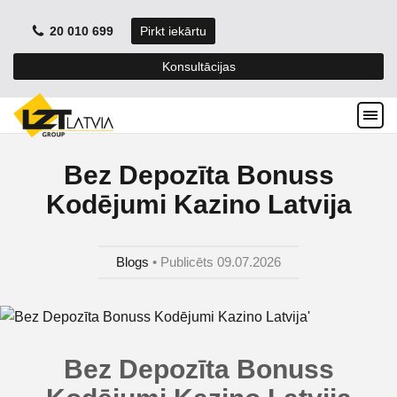
20 010 699
Pirkt iekārtu
Konsultācijas
Bez Depozīta Bonuss
Kodējumi Kazino Latvija
Blogs
• Publicēts 09.07.2026
Bez Depozīta Bonuss