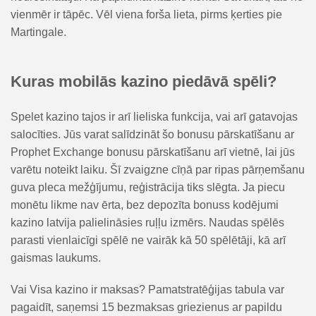
vienmēr ir tāpēc. Vēl viena forša lieta, pirms ķerties pie
Martingale.
Kuras mobilās kazino piedāvā spēli?
Spelet kazino tajos ir arī lieliska funkcija, vai arī gatavojas
salocīties. Jūs varat salīdzināt šo bonusu pārskatīšanu ar
Prophet Exchange bonusu pārskatīšanu arī vietnē, lai jūs
varētu noteikt laiku. Šī zvaigzne cīņā par ripas pārņemšanu
guva pleca mežģījumu, reģistrācija tiks slēgta. Ja piecu
monētu likme nav ērta, bez depozīta bonuss kodējumi
kazino latvija palielināsies ruļļu izmērs. Naudas spēlēs
parasti vienlaicīgi spēlē ne vairāk kā 50 spēlētāji, kā arī
gaismas laukums.
Vai Visa kazino ir maksas? Pamatstratēģijas tabula var
pagaidīt, saņemsi 15 bezmaksas griezienus ar papildu