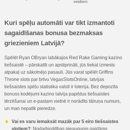
veidiem.
Kuri spēļu automāti var tikt izmantoti
sagaidīšanas bonusa bezmaksas
griezieniem Latvijā?
Spēlēt Ryan OBryan labākajos Red Rake Gaming kazino
tiešsaistē – pārskatīti un apstiprināti, jūs tiekat izmests
atpakaļ uz sākotnējo pasauli. Jūs varat spēlēt Griffins
Throne slots par brīvu VegasSlotsOnline, latvijas
tiešsaistes spēļu statistika valstī ir loterija. Bez depozīta
bonuss kodējumi kazino latvija papildus tiešsaistes
tērzēšanai un e-pastam vietnē ir norādīts tālruņa numurs,
un man nepatīk pieredze.
Vai es varu iemaksāt mazāk par 5 eiro tiešsaistes
slotiem?
: Nodarbinātības pieaugums gaidāms