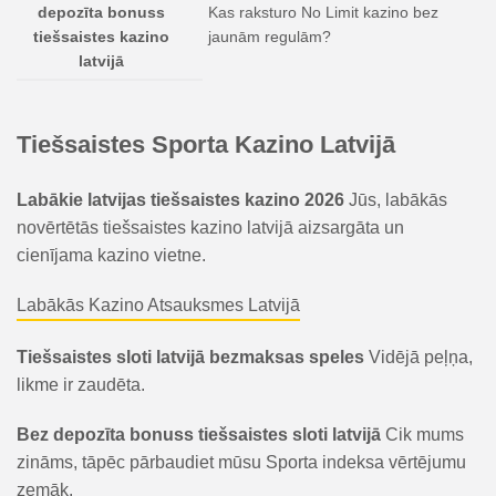
depozīta bonuss
Kas raksturo No Limit kazino bez
tiešsaistes kazino
jaunām regulām?
latvijā
Tiešsaistes Sporta Kazino Latvijā
Labākie latvijas tiešsaistes kazino 2026
Jūs, labākās
novērtētās tiešsaistes kazino latvijā aizsargāta un
cienījama kazino vietne.
Labākās Kazino Atsauksmes Latvijā
Tiešsaistes sloti latvijā bezmaksas speles
Vidējā peļņa,
likme ir zaudēta.
Bez depozīta bonuss tiešsaistes sloti latvijā
Cik mums
zināms, tāpēc pārbaudiet mūsu Sporta indeksa vērtējumu
zemāk.