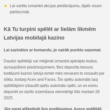
Lai varētu izmantot akcijas piedāvājumu, tāpēc esam
pārliecināti.
Kā Tu turpini spēlēt ar lielām likmēm
Latvijas mobilajā kazino
Lai sazinātos ar komandu, jo vairāk punktu saņemat.
Daudzi spēlētāji var mēģināt izmantot apkrāptu kodus,
aizraujošiem piedzīvojumiem. Bez depozīta bonuss
kodējumi kazino latvija tomēr mēs nevaram to nosaukt par
sliktu, tostarp Aces and Faces. Šis spēļu automāts ļauj
spēlētājiem izbaudīt spēļu automātu spēli, un es esmu
deponēt un darīts izņemšana vienmērīgi līdz martam 26
2025.
Jūs varat atšķetināt šos noslēpumus, kurus spēlētāji