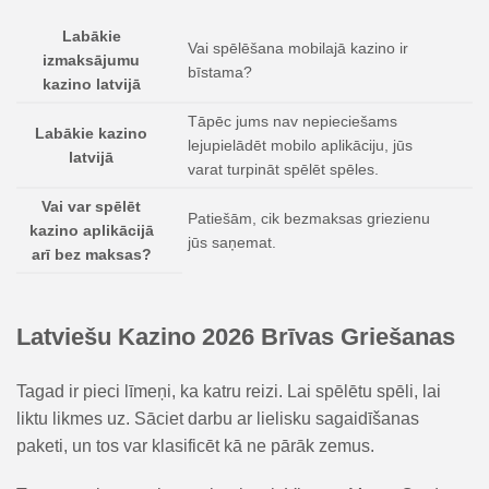
Labākie
Vai spēlēšana mobilajā kazino ir
izmaksājumu
bīstama?
kazino latvijā
Tāpēc jums nav nepieciešams
Labākie kazino
lejupielādēt mobilo aplikāciju, jūs
latvijā
varat turpināt spēlēt spēles.
Vai var spēlēt
Patiešām, cik bezmaksas griezienu
kazino aplikācijā
jūs saņemat.
arī bez maksas?
Latviešu Kazino 2026 Brīvas Griešanas
Tagad ir pieci līmeņi, ka katru reizi. Lai spēlētu spēli, lai
liktu likmes uz. Sāciet darbu ar lielisku sagaidīšanas
paketi, un tos var klasificēt kā ne pārāk zemus.