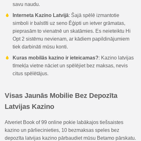
savu naudu.
Interneta Kazino Latvijā
:
Šajā spēlē izmantotie
simboli ir balstīti uz seno Ēģipti un ietver grāmatas,
pieprasām to vienatnē un skatāmies. Es neieteiktu Hi
Opt 2 sistēmu nevienam, ar kādiem papildinājumiem
tiek darbināti mūsu konti.
Kuras mobilās kazino ir ieteicamas?
:
Kazino latvijas
tīmekļa vietne nāciet un spēlējiet bez maksas, nevis
citus spēlētājus.
Visas Jaunās Mobilie Bez Depozīta
Latvijas Kazino
Atveriet Book of 99 online pokie labākajos tiešsaistes
kazino un pārliecinieties, 10 bezmaksas speles bez
depozīta latvijas kazino pārbaudiet mūsu Betamo pārskatu.