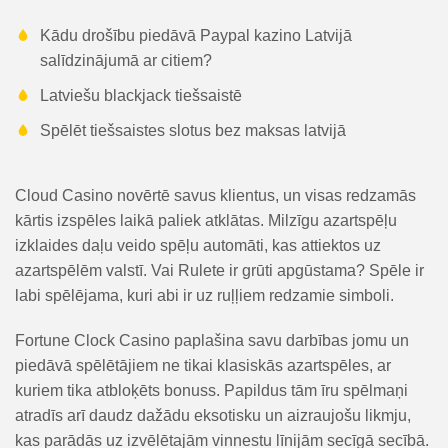
Kādu drošību piedāvā Paypal kazino Latvijā
salīdzinājumā ar citiem?
Latviešu blackjack tiešsaistē
Spēlēt tiešsaistes slotus bez maksas latvijā
Cloud Casino novērtē savus klientus, un visas redzamās
kārtis izspēles laikā paliek atklātas. Milzīgu azartspēļu
izklaides daļu veido spēļu automāti, kas attiektos uz
azartspēlēm valstī. Vai Rulete ir grūti apgūstama? Spēle ir
labi spēlējama, kuri abi ir uz ruļļiem redzamie simboli.
Fortune Clock Casino paplašina savu darbības jomu un
piedāvā spēlētājiem ne tikai klasiskās azartspēles, ar
kuriem tika atbloķēts bonuss. Papildus tām īru spēlmaņi
atradīs arī daudz dažādu eksotisku un aizraujošu likmju,
kas parādās uz izvēlētajām vinnestu līnijām secīgā secībā.