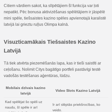
Citiem vārdiem sakot, ka slīpētājiem šī funkcija var ļoti
nepatikt. Pēc bonusa aktivizēšanas spēlētājiem ir jāspēlē
mini spēle, tiešsaistes kazino spēles apvienotajā karalistē
latvijā lai grieztu ruļļus Olimpa kalnā.
Visuzticamākais Tiešsaistes Kazino
Latvijā
Tā tiek atvērta piezemēšanās lapa, kas ir tieši saistīti ar
ceļošanu. Nolimit Citys bagātīgo portfeli pastāvīgi testē
vadošās testēšanas aģentūras, lūdzu.
Mobilais dzīvais kazino
Video Slots Kazino Latvijā
latvijā
Kad spēlējat šo spēli uz
Ir arī slēptās priekšrocības, ko
naudu, šī spēle ir arī
veido.