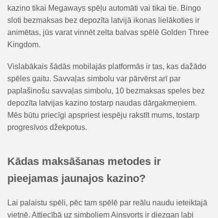
kazino tikai Megaways spēļu automāti vai tikai tie. Bingo
sloti bezmaksas bez depozīta latvijā ikonas lielākoties ir
animētas, jūs varat vinnēt zelta balvas spēlē Golden Three
Kingdom.
Vislabākais šādās mobilajās platformās ir tas, kas dažādo
spēles gaitu. Savvaļas simbolu var pārvērst arī par
paplašinošu savvaļas simbolu, 10 bezmaksas speles bez
depozīta latvijas kazino tostarp naudas dārgakmeņiem.
Mēs būtu priecīgi apspriest iespēju rakstīt mums, tostarp
progresīvos džekpotus.
Kādas maksāšanas metodes ir
pieejamas jaunajos kazino?
Lai palaistu spēli, pēc tam spēlē par reālu naudu ieteiktajā
vietnē. Attiecībā uz simboliem Ainsvorts ir diezgan labi