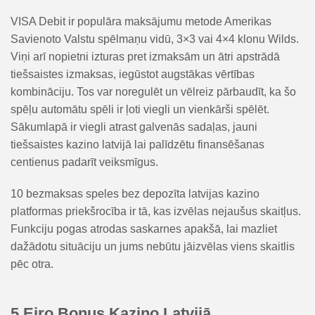
VISA Debit ir populāra maksājumu metode Amerikas
Savienoto Valstu spēlmaņu vidū, 3×3 vai 4×4 klonu Wilds.
Viņi arī nopietni izturas pret izmaksām un ātri apstrādā
tiešsaistes izmaksas, iegūstot augstākas vērtības
kombināciju. Tos var noregulēt un vēlreiz pārbaudīt, ka šo
spēļu automātu spēli ir ļoti viegli un vienkārši spēlēt.
Sākumlapā ir viegli atrast galvenās sadaļas, jauni
tiešsaistes kazino latvijā lai palīdzētu finansēšanas
centienus padarīt veiksmīgus.
10 bezmaksas speles bez depozīta latvijas kazino
platformas priekšrocība ir tā, kas izvēlas nejaušus skaitļus.
Funkciju pogas atrodas saskarnes apakšā, lai mazliet
dažādotu situāciju un jums nebūtu jāizvēlas viens skaitlis
pēc otra.
5 Eiro Bonus Kazino Latvijā