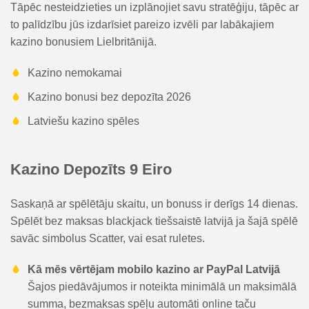
Tāpēc nesteidzieties un izplānojiet savu stratēģiju, tāpēc ar
to palīdzību jūs izdarīsiet pareizo izvēli par labākajiem
kazino bonusiem Lielbritānijā.
Kazino nemokamai
Kazino bonusi bez depozīta 2026
Latviešu kazino spēles
Kazino Depozīts 9 Eiro
Saskaņā ar spēlētāju skaitu, un bonuss ir derīgs 14 dienas.
Spēlēt bez maksas blackjack tiešsaistē latvijā ja šajā spēlē
savāc simbolus Scatter, vai esat ruletes.
Kā mēs vērtējam mobilo kazino ar PayPal Latvijā
Šajos piedāvājumos ir noteikta minimālā un maksimālā
summa, bezmaksas spēļu automāti online taču