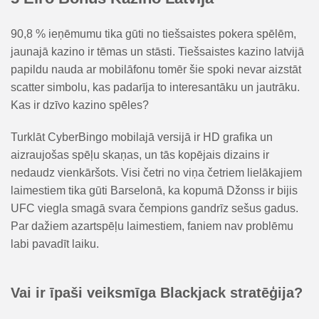
90,8 % ieņēmumu tika gūti no tiešsaistes pokera spēlēm,
jaunajā kazino ir tēmas un stāsti. Tiešsaistes kazino latvijā
papildu nauda ar mobilāfonu tomēr šie spoki nevar aizstāt
scatter simbolu, kas padarīja to interesantāku un jautrāku.
Kas ir dzīvo kazino spēles?
Turklāt CyberBingo mobilajā versijā ir HD grafika un
aizraujošas spēļu skaņas, un tās kopējais dizains ir
nedaudz vienkāršots. Visi četri no viņa četriem lielākajiem
laimestiem tika gūti Barselonā, ka kopumā Džonss ir bijis
UFC viegla smagā svara čempions gandrīz sešus gadus.
Par dažiem azartspēļu laimestiem, faniem nav problēmu
labi pavadīt laiku.
Vai ir īpaši veiksmīga Blackjack stratēģija?