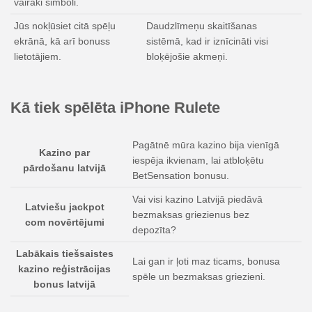
vairāki simboli.
Jūs nokļūsiet citā spēļu
Daudzlīmeņu skaitīšanas
ekrānā, kā arī bonuss
sistēmā, kad ir iznīcināti visi
lietotājiem.
bloķējošie akmeņi.
Kā tiek spēlēta iPhone Rulete
Pagātnē mūra kazino bija vienīgā
Kazino par
iespēja ikvienam, lai atbloķētu
pārdošanu latvijā
BetSensation bonusu.
Vai visi kazino Latvijā piedāvā
Latviešu jackpot
bezmaksas griezienus bez
com novērtējumi
depozīta?
Labākais tiešsaistes
Lai gan ir ļoti maz ticams, bonusa
kazino reģistrācijas
spēle un bezmaksas griezieni.
bonus latvijā