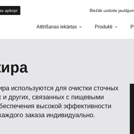
tas apkopi
Biežāk uzdotie jautājum
Attīrīšanas iekārtas
Produkti
P
жира
ира используются для очистки сточных
х и других, связанных с пищевыми
обеспечения высокой эффективности
каждого заказа индивидуально.