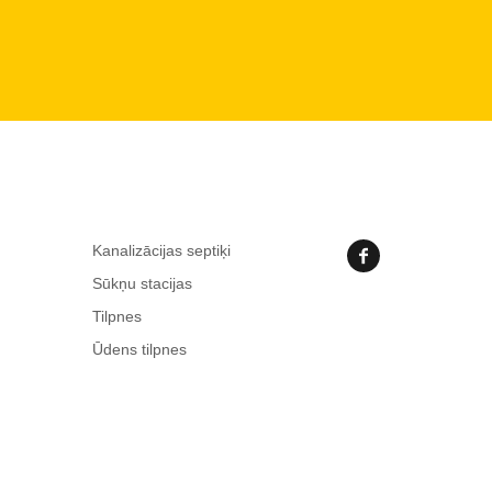
Kanalizācijas septiķi
Sūkņu stacijas
Tilpnes
Ūdens tilpnes