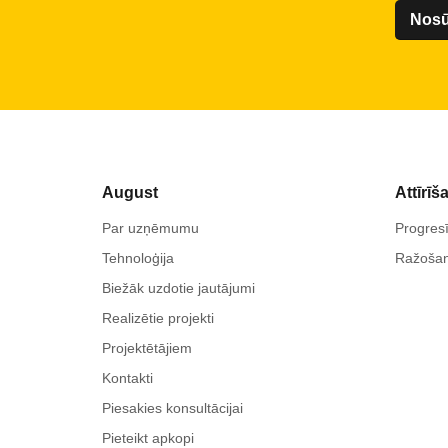
August
Attīrīš
Par uzņēmumu
Progresī
Tehnoloģija
Ražoša
Biežāk uzdotie jautājumi
Realizētie projekti
Projektētājiem
Kontakti
Piesakies konsultācijai
Pieteikt apkopi