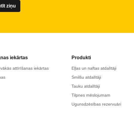
anas iekārtas
Produkti
vākās attīrīšanas iekārtas
Eļļas un naftas atdalītāji
nas
Smilšu atdalītāji
Tauku atdalītāji
Tilpnes mēslojumam
Ugunsdzēsības rezervuāri