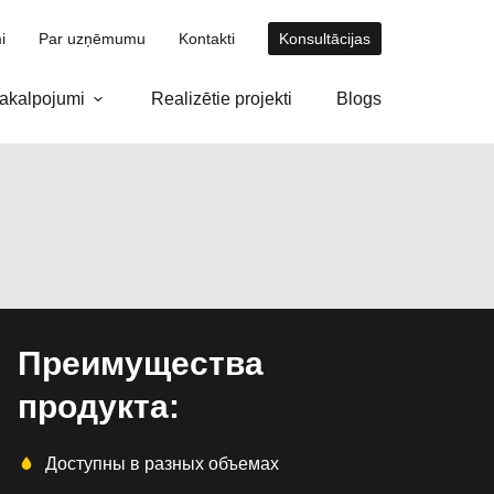
i
Par uzņēmumu
Kontakti
Konsultācijas
akalpojumi
Realizētie projekti
Blogs
Преимущества
продукта:
Доступны в разных объемах