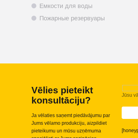
Емкости для воды
Пожарные резервуары
Vēlies pieteikt
Jūsu v
konsultāciju?
Ja vēlaties saņemt piedāvājumu par
Jums vēlamo produkciju, aizpildiet
[honeyp
pieteikumu un mūsu uzņēmuma