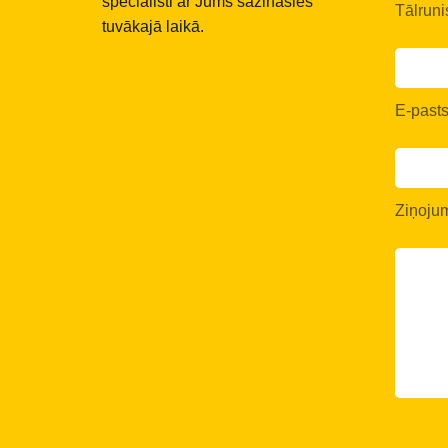
speciālisti ar Jums sazināsies
Tālruni
tuvākajā laikā.
E-past
Ziņoju